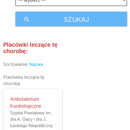
SZUKAJ
search
Placówki leczące tę
chorobę:
Sortowanie:
Nazwa
Placówka lecząca tę
chorobę
Ambulatorium
Kardiologiczne
Szpital Powiatowy im.
dra A. Gacy i dra J.
Łaskiego Niepubliczny