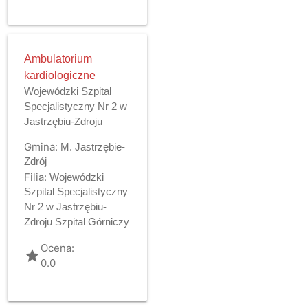
Ambulatorium
kardiologiczne
Wojewódzki Szpital
Specjalistyczny Nr 2 w
Jastrzębiu-Zdroju
Gmina:
M. Jastrzębie-
Zdrój
Filia:
Wojewódzki
Szpital Specjalistyczny
Nr 2 w Jastrzębiu-
Zdroju Szpital Górniczy
Ocena:
grade
0.0