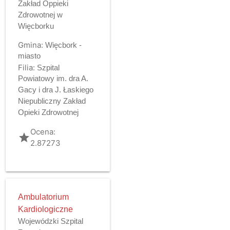
Zakład Oppieki
Zdrowotnej w
Więcborku
Gmina:
Więcbork -
miasto
Filia:
Szpital
Powiatowy im. dra A.
Gacy i dra J. Łaskiego
Niepubliczny Zakład
Opieki Zdrowotnej
Ocena:
grade
2.87273
Ambulatorium
Kardiologiczne
Wojewódzki Szpital