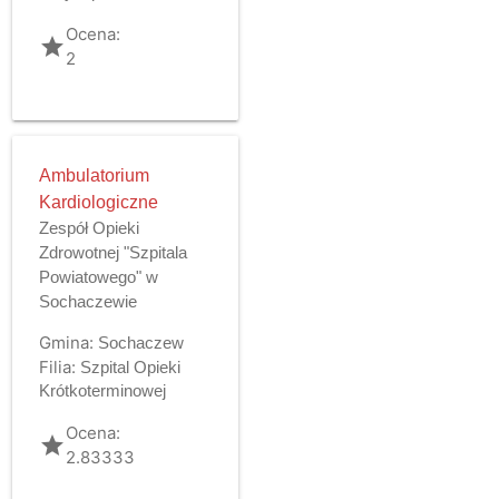
Ocena:
grade
2
Ambulatorium
Kardiologiczne
Zespół Opieki
Zdrowotnej "Szpitala
Powiatowego" w
Sochaczewie
Gmina:
Sochaczew
Filia:
Szpital Opieki
Krótkoterminowej
Ocena:
grade
2.83333