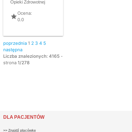
Opieki Zdrowotnej
Ocena:
grade
0.0
poprzednia
1
2
3
4
5
następna
Liczba znalezionych: 4165
-
strona
1/278
DLA PACJENTÓW
>> Znajdź placówkę