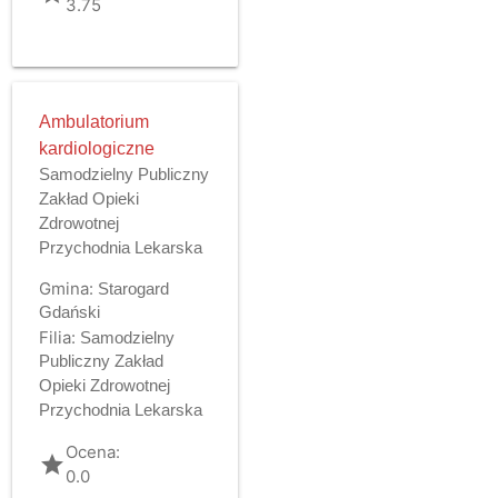
3.75
Ambulatorium
kardiologiczne
Samodzielny Publiczny
Zakład Opieki
Zdrowotnej
Przychodnia Lekarska
Gmina:
Starogard
Gdański
Filia:
Samodzielny
Publiczny Zakład
Opieki Zdrowotnej
Przychodnia Lekarska
Ocena:
grade
0.0