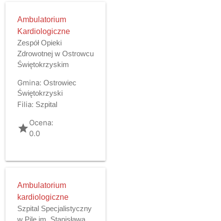
Ambulatorium
Kardiologiczne
Zespół Opieki
Zdrowotnej w Ostrowcu
Świętokrzyskim
Gmina:
Ostrowiec
Świętokrzyski
Filia:
Szpital
Ocena:
grade
0.0
Ambulatorium
kardiologiczne
Szpital Specjalistyczny
w Pile im. Stanisława