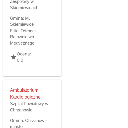
Zespolony w
Skierniewicach
Gmina:
M.
Skierniewice
Filia:
Ośrodek
Ratownictwa
Medycznego
Ocena:
grade
0.0
Ambulatorium
Kardiologiczne
Szpital Powiatowy w
Chrzanowie
Gmina:
Chrzanów -
miasto