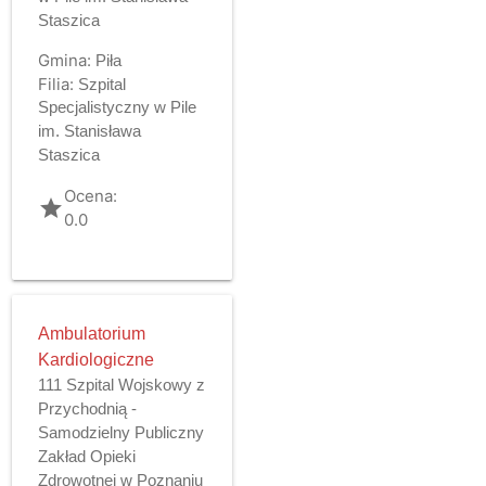
Staszica
Gmina:
Piła
Filia:
Szpital
Specjalistyczny w Pile
im. Stanisława
Staszica
Ocena:
grade
0.0
Ambulatorium
Kardiologiczne
111 Szpital Wojskowy z
Przychodnią -
Samodzielny Publiczny
Zakład Opieki
Zdrowotnej w Poznaniu