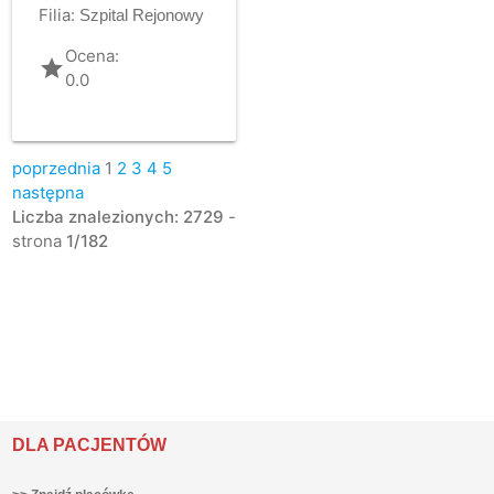
Filia:
Szpital Rejonowy
Ocena:
grade
0.0
poprzednia
1
2
3
4
5
następna
Liczba znalezionych: 2729
-
strona
1/182
DLA PACJENTÓW