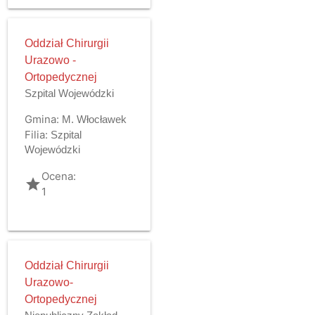
Oddział Chirurgii
Urazowo -
Ortopedycznej
Szpital Wojewódzki
Gmina:
M. Włocławek
Filia:
Szpital
Wojewódzki
Ocena:
grade
1
Oddział Chirurgii
Urazowo-
Ortopedycznej