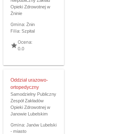
Niepubliczny Zakład
Opieki Zdrowotnej w
Żninie
Gmina:
Żnin
Filia:
Szpital
Ocena:
grade
0.0
Oddział urazowo-
ortopedyczny
Samodzielny Publiczny
Zespół Zakładów
Opieki Zdrowotnej w
Janowie Lubelskim
Gmina:
Janów Lubelski
- miasto