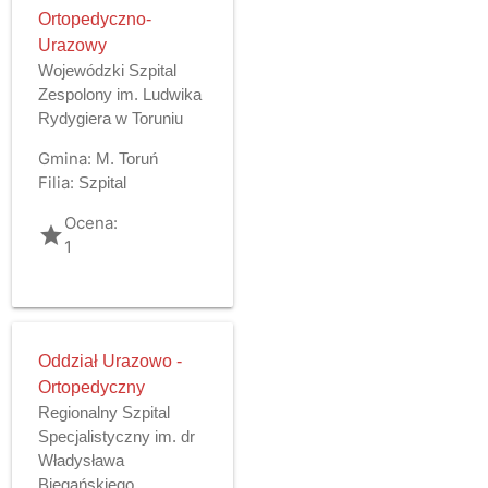
Ortopedyczno-
Urazowy
Wojewódzki Szpital
Zespolony im. Ludwika
Rydygiera w Toruniu
Gmina:
M. Toruń
Filia:
Szpital
Ocena:
grade
1
Oddział Urazowo -
Ortopedyczny
Regionalny Szpital
Specjalistyczny im. dr
Władysława
Biegańskiego