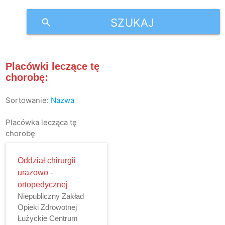
SZUKAJ
search
Placówki leczące tę
chorobę:
Sortowanie:
Nazwa
Placówka lecząca tę
chorobę
Oddział chirurgii
urazowo -
ortopedycznej
Niepubliczny Zakład
Opieki Zdrowotnej
Łużyckie Centrum