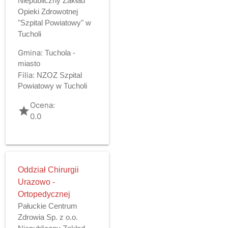
Niepubliczny Zakład
Opieki Zdrowotnej
"Szpital Powiatowy" w
Tucholi
Gmina:
Tuchola -
miasto
Filia:
NZOZ Szpital
Powiatowy w Tucholi
Ocena:
grade
0.0
Oddział Chirurgii
Urazowo -
Ortopedycznej
Pałuckie Centrum
Zdrowia Sp. z o.o.