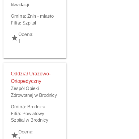
likwidacji
Gmina:
Żnin - miasto
Filia:
Szpital
Ocena:
grade
1
Oddział Urazowo-
Ortopedyczny
Zespół Opieki
Zdrowotnej w Brodnicy
Gmina:
Brodnica
Filia:
Powiatowy
Szpital w Brodnicy
Ocena:
grade
1