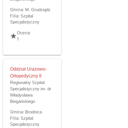
Gmina:
M. Grudziądz
Filia:
Szpital
Specjalistyczny
Ocena:
grade
1
Oddział Urazowo-
Ortopedyczny II
Regionalny Szpital
Specjalistyczny im. dr
Władysława
Biegańskiego
Gmina:
Brodnica
Filia:
Szpital
Specjalistyczny