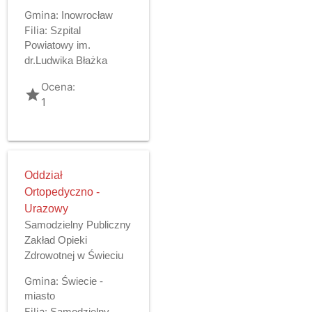
Gmina:
Inowrocław
Filia:
Szpital
Powiatowy im.
dr.Ludwika Błażka
Ocena:
grade
1
Oddział
Ortopedyczno -
Urazowy
Samodzielny Publiczny
Zakład Opieki
Zdrowotnej w Świeciu
Gmina:
Świecie -
miasto
Filia:
Samodzielny