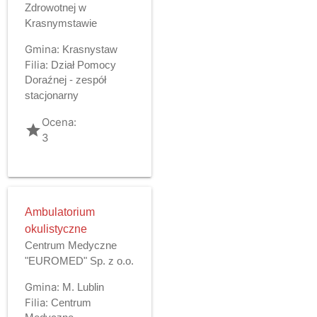
Zdrowotnej w
Krasnymstawie
Gmina:
Krasnystaw
Filia:
Dział Pomocy
Doraźnej - zespół
stacjonarny
Ocena:
grade
3
Ambulatorium
okulistyczne
Centrum Medyczne
"EUROMED" Sp. z o.o.
Gmina:
M. Lublin
Filia:
Centrum