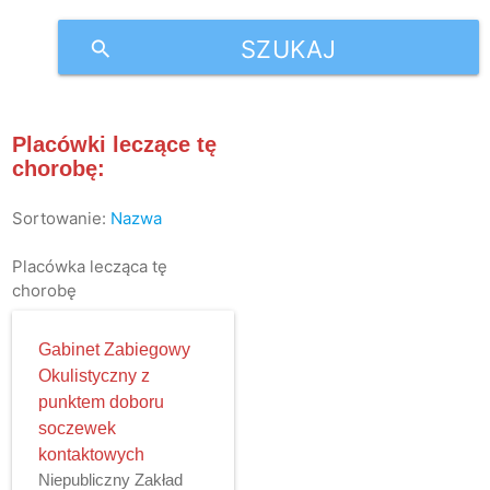
SZUKAJ
search
Placówki leczące tę
chorobę:
Sortowanie:
Nazwa
Placówka lecząca tę
chorobę
Gabinet Zabiegowy
Okulistyczny z
punktem doboru
soczewek
kontaktowych
Niepubliczny Zakład