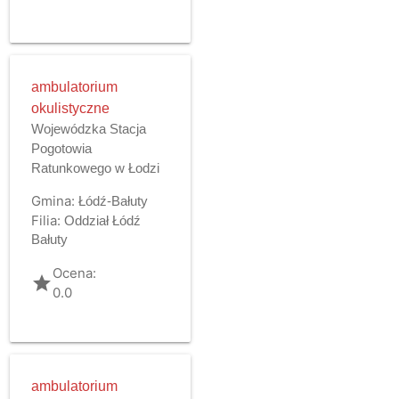
ambulatorium
okulistyczne
Wojewódzka Stacja
Pogotowia
Ratunkowego w Łodzi
Gmina:
Łódź-Bałuty
Filia:
Oddział Łódź
Bałuty
Ocena:
grade
0.0
ambulatorium