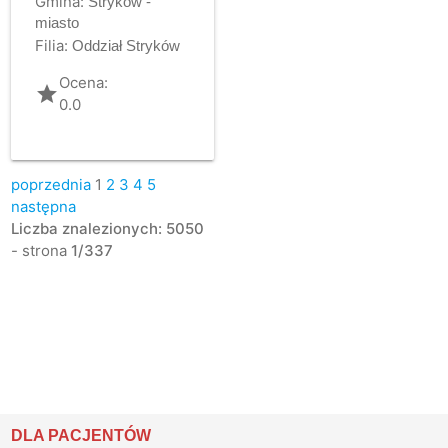
Gmina:
Stryków -
miasto
Filia:
Oddział Stryków
Ocena:
grade
0.0
poprzednia
1
2
3
4
5
następna
Liczba znalezionych: 5050
- strona
1/337
DLA PACJENTÓW