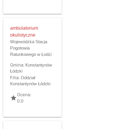
ambulatorium
okulistyczne
Wojewódzka Stacja
Pogotowia
Ratunkowego w Łodzi
Gmina:
Konstantynów
Łódzki
Filia:
Oddział
Konstantynów Łódzki
Ocena:
grade
0.0