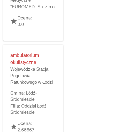
Medyczne
"EUROMED" Sp. z o.o.
Ocena:
grade
0.0
ambulatorium
okulistyczne
Wojewódzka Stacja
Pogotowia
Ratunkowego w Łodzi
Gmina:
Łódź-
Śródmieście
Filia:
Oddział Łodź
Śródmieście
Ocena:
grade
2.66667