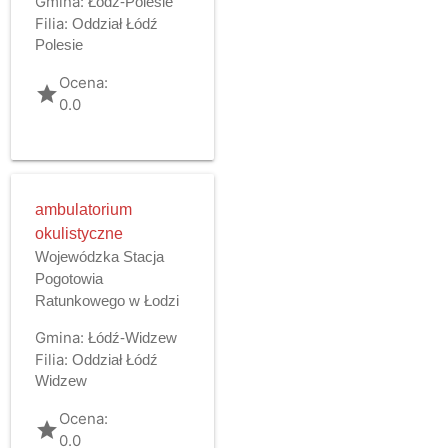
Gmina:
Łódź-Polesie
Filia:
Oddział Łódź
Polesie
Ocena:
grade
0.0
ambulatorium
okulistyczne
Wojewódzka Stacja
Pogotowia
Ratunkowego w Łodzi
Gmina:
Łódź-Widzew
Filia:
Oddział Łódź
Widzew
Ocena:
grade
0.0