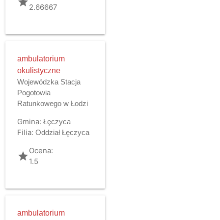
grade
2.66667
ambulatorium
okulistyczne
Wojewódzka Stacja
Pogotowia
Ratunkowego w Łodzi
Gmina:
Łęczyca
Filia:
Oddział Łęczyca
Ocena:
grade
1.5
ambulatorium