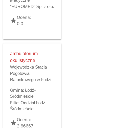
Medyczne
"EUROMED" Sp. z o.o.
Ocena:
grade
0.0
ambulatorium
okulistyczne
Wojewódzka Stacja
Pogotowia
Ratunkowego w Łodzi
Gmina:
Łódź-
Śródmieście
Filia:
Oddział Łodź
Śródmieście
Ocena:
grade
2.66667