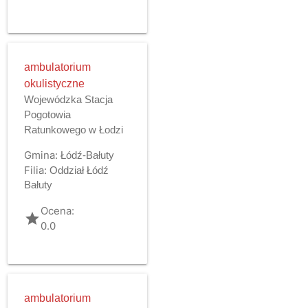
ambulatorium
okulistyczne
Wojewódzka Stacja
Pogotowia
Ratunkowego w Łodzi
Gmina:
Łódź-Bałuty
Filia:
Oddział Łódź
Bałuty
Ocena:
grade
0.0
ambulatorium