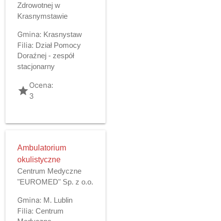
Zdrowotnej w
Krasnymstawie
Gmina:
Krasnystaw
Filia:
Dział Pomocy
Doraźnej - zespół
stacjonarny
Ocena:
grade
3
Ambulatorium
okulistyczne
Centrum Medyczne
"EUROMED" Sp. z o.o.
Gmina:
M. Lublin
Filia:
Centrum