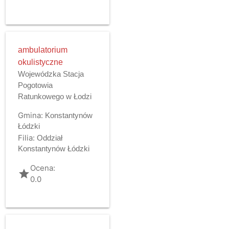
ambulatorium
okulistyczne
Wojewódzka Stacja
Pogotowia
Ratunkowego w Łodzi
Gmina:
Konstantynów
Łódzki
Filia:
Oddział
Konstantynów Łódzki
Ocena:
grade
0.0