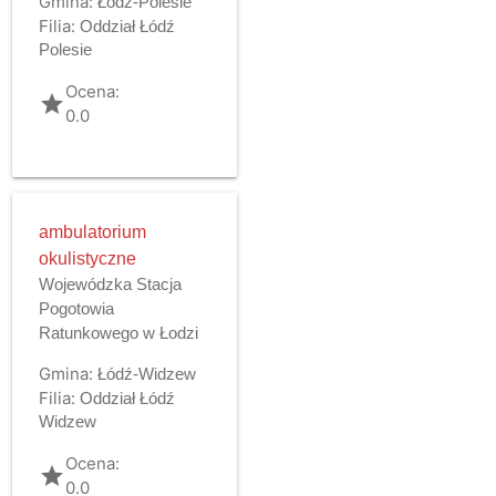
Gmina:
Łódź-Polesie
Filia:
Oddział Łódź
Polesie
Ocena:
grade
0.0
ambulatorium
okulistyczne
Wojewódzka Stacja
Pogotowia
Ratunkowego w Łodzi
Gmina:
Łódź-Widzew
Filia:
Oddział Łódź
Widzew
Ocena:
grade
0.0