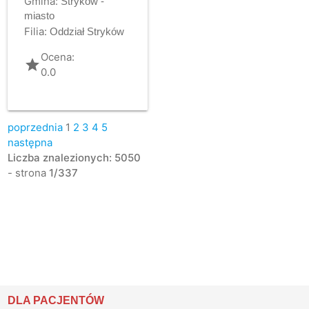
Gmina:
Stryków -
miasto
Filia:
Oddział Stryków
Ocena:
grade
0.0
poprzednia
1
2
3
4
5
następna
Liczba znalezionych: 5050
- strona
1/337
DLA PACJENTÓW