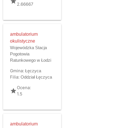
grade
2.66667
ambulatorium
okulistyczne
Wojewódzka Stacja
Pogotowia
Ratunkowego w Łodzi
Gmina:
Łęczyca
Filia:
Oddział Łęczyca
Ocena:
grade
1.5
ambulatorium