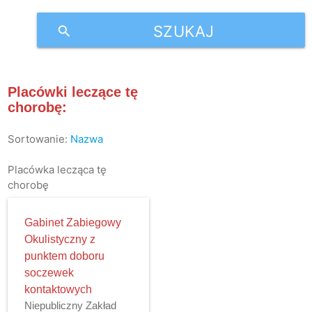
SZUKAJ
search
Placówki leczące tę
chorobę:
Sortowanie:
Nazwa
Placówka lecząca tę
chorobę
Gabinet Zabiegowy
Okulistyczny z
punktem doboru
soczewek
kontaktowych
Niepubliczny Zakład