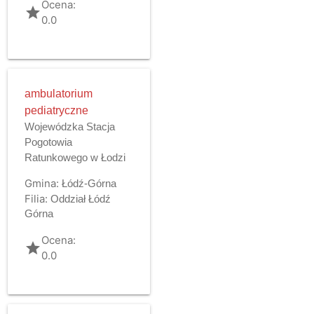
Ocena:
grade
0.0
ambulatorium
pediatryczne
Wojewódzka Stacja
Pogotowia
Ratunkowego w Łodzi
Gmina:
Łódź-Górna
Filia:
Oddział Łódź
Górna
Ocena:
grade
0.0