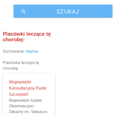
SZUKAJ
search
Placówki leczące tę
chorobę:
Sortowanie:
Nazwa
Placówka lecząca tę
chorobę
Wojewódzki
Konsultacyjny Punkt
Szczepień
Wojewódzki Szpital
Obserwacyjno -
Zakaźny im. Tadeusza