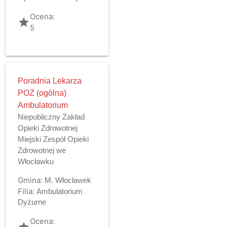
Ocena:
grade
5
Poradnia Lekarza
POZ (ogólna)
Ambulatorium
Niepubliczny Zakład
Opieki Zdrowotnej
Miejski Zespół Opieki
Zdrowotnej we
Włocławku
Gmina:
M. Włocławek
Filia:
Ambulatorium
Dyżurne
Ocena:
grade