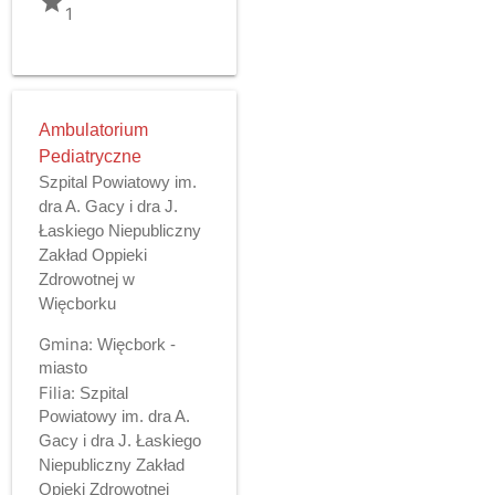
grade
1
Ambulatorium
Pediatryczne
Szpital Powiatowy im.
dra A. Gacy i dra J.
Łaskiego Niepubliczny
Zakład Oppieki
Zdrowotnej w
Więcborku
Gmina:
Więcbork -
miasto
Filia:
Szpital
Powiatowy im. dra A.
Gacy i dra J. Łaskiego
Niepubliczny Zakład
Opieki Zdrowotnej