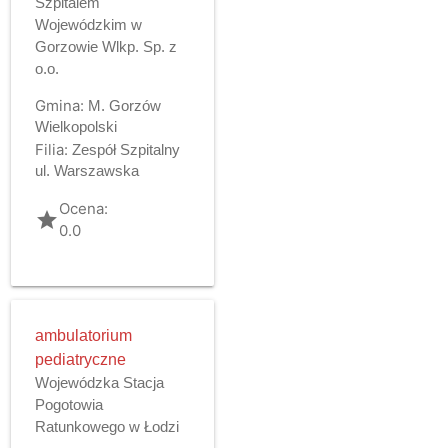
Szpitalem
Wojewódzkim w
Gorzowie Wlkp. Sp. z
o.o.
Gmina:
M. Gorzów
Wielkopolski
Filia:
Zespół Szpitalny
ul. Warszawska
Ocena:
grade
0.0
ambulatorium
pediatryczne
Wojewódzka Stacja
Pogotowia
Ratunkowego w Łodzi