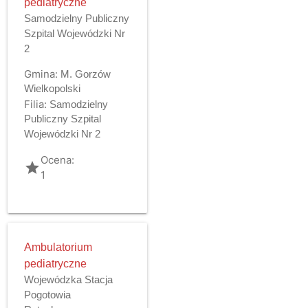
pediatryczne
Samodzielny Publiczny
Szpital Wojewódzki Nr
2
Gmina:
M. Gorzów
Wielkopolski
Filia:
Samodzielny
Publiczny Szpital
Wojewódzki Nr 2
Ocena:
grade
1
Ambulatorium
pediatryczne
Wojewódzka Stacja
Pogotowia