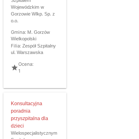
Szpitalem
Wojewódzkim w
Gorzowie Wlkp. Sp. z
o.o.
Gmina:
M. Gorzów
Wielkopolski
Filia:
Zespół Szpitalny
ul. Warszawska
Ocena:
grade
1
Konsultacyjna
poradnia
przyszpitalna dla
dzieci
Wielospecjalistycznym