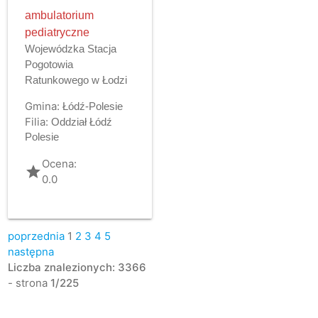
ambulatorium
pediatryczne
Wojewódzka Stacja
Pogotowia
Ratunkowego w Łodzi
Gmina:
Łódź-Polesie
Filia:
Oddział Łódź
Polesie
Ocena:
grade
0.0
poprzednia
1
2
3
4
5
następna
Liczba znalezionych: 3366
- strona
1/225