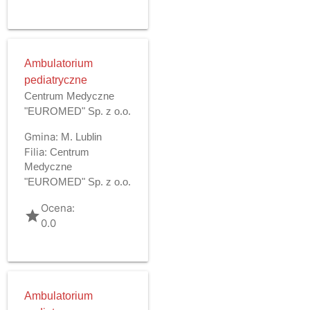
Ambulatorium
pediatryczne
Centrum Medyczne
"EUROMED" Sp. z o.o.
Gmina:
M. Lublin
Filia:
Centrum
Medyczne
"EUROMED" Sp. z o.o.
Ocena:
grade
0.0
Ambulatorium