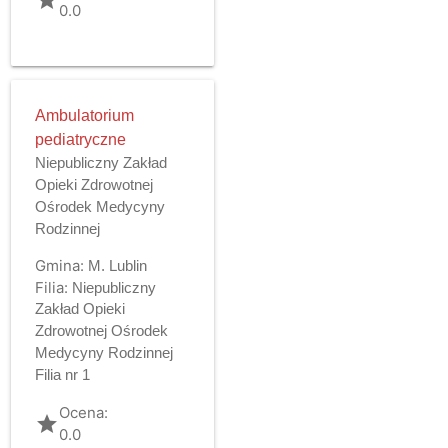
0.0
Ambulatorium
pediatryczne
Niepubliczny Zakład
Opieki Zdrowotnej
Ośrodek Medycyny
Rodzinnej
Gmina:
M. Lublin
Filia:
Niepubliczny
Zakład Opieki
Zdrowotnej Ośrodek
Medycyny Rodzinnej
Filia nr 1
Ocena:
grade
0.0