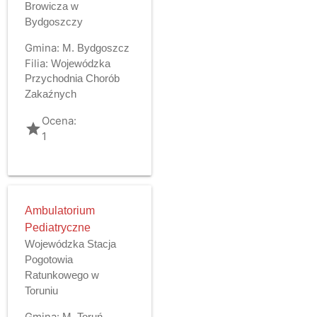
Browicza w
Bydgoszczy
Gmina:
M. Bydgoszcz
Filia:
Wojewódzka
Przychodnia Chorób
Zakaźnych
Ocena:
grade
1
Ambulatorium
Pediatryczne
Wojewódzka Stacja
Pogotowia
Ratunkowego w
Toruniu
Gmina:
M. Toruń