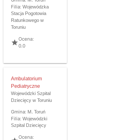
Filia:
Wojewódzka
Stacja Pogotowia
Ratunkowego w
Toruniu
Ocena:
grade
0.0
Ambulatorium
Pediatryczne
Wojewódzki Szpital
Dziecięcy w Toruniu
Gmina:
M. Toruń
Filia:
Wojewódzki
Szpital Dziecięcy
Ocena: