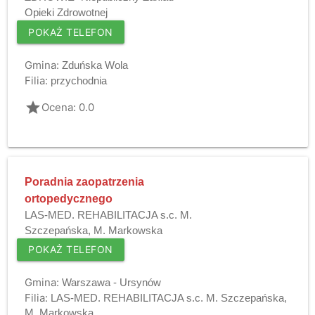
Opieki Zdrowotnej
POKAŻ TELEFON
Gmina:
Zduńska Wola
Filia:
przychodnia
grade
Ocena: 0.0
Poradnia zaopatrzenia
ortopedycznego
LAS-MED. REHABILITACJA s.c. M.
Szczepańska, M. Markowska
POKAŻ TELEFON
Gmina:
Warszawa - Ursynów
Filia:
LAS-MED. REHABILITACJA s.c. M. Szczepańska,
M. Markowska