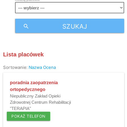
SZUKAJ
search
Lista placówek
Sortowanie:
Nazwa
Ocena
poradnia zaopatrzenia
ortopedycznego
Niepubliczny Zakład Opieki
Zdrowotnej Centrum Rehabilitacji
"TERAPIA"
POKAŻ TELEFON