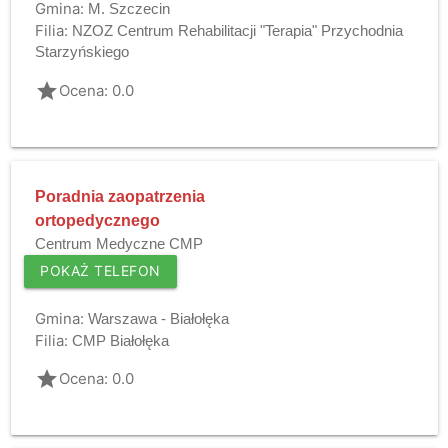
Gmina:
M. Szczecin
Filia:
NZOZ Centrum Rehabilitacji "Terapia" Przychodnia
Starzyńskiego
grade
Ocena: 0.0
Poradnia zaopatrzenia
ortopedycznego
Centrum Medyczne CMP
POKAŻ TELEFON
Gmina:
Warszawa - Białołęka
Filia:
CMP Białołęka
grade
Ocena: 0.0