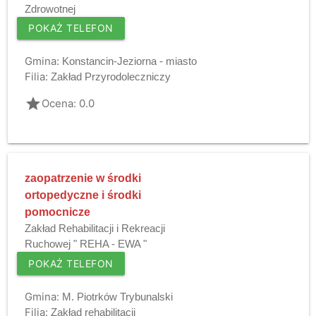
Zdrowotnej
POKAŻ TELEFON
Gmina:
Konstancin-Jeziorna - miasto
Filia:
Zakład Przyrodoleczniczy
grade
Ocena: 0.0
zaopatrzenie w środki
ortopedyczne i środki
pomocnicze
Zakład Rehabilitacji i Rekreacji
Ruchowej " REHA - EWA "
POKAŻ TELEFON
Gmina:
M. Piotrków Trybunalski
Filia:
Zakłąd rehabilitacji