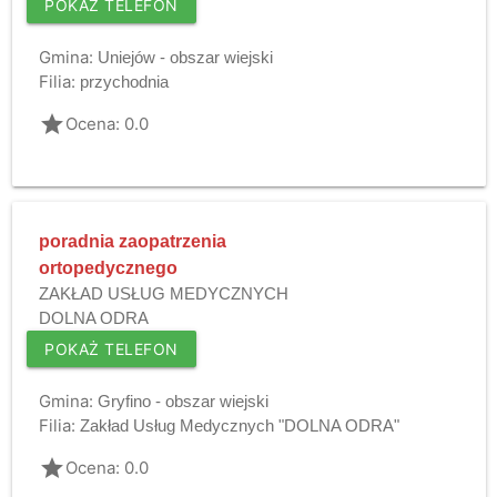
POKAŻ TELEFON
Gmina:
Uniejów - obszar wiejski
Filia:
przychodnia
grade
Ocena: 0.0
poradnia zaopatrzenia
ortopedycznego
ZAKŁAD USŁUG MEDYCZNYCH
DOLNA ODRA
POKAŻ TELEFON
Gmina:
Gryfino - obszar wiejski
Filia:
Zakład Usług Medycznych "DOLNA ODRA"
grade
Ocena: 0.0