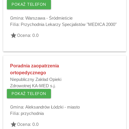
POKAŻ TELEFON
Gmina:
Warszawa - Śródmieście
Filia:
Przychodnia Lekarzy Specjalistów "MEDICA 2000"
grade
Ocena: 0.0
Poradnia zaopatrzenia
ortopedycznego
Niepubliczny Zakład Opieki
Zdrowotnej KA-MED s.j.
POKAŻ TELEFON
Gmina:
Aleksandrów Łódzki - miasto
Filia:
przychodnia
grade
Ocena: 0.0