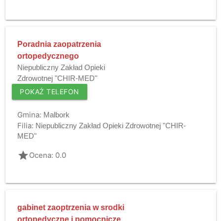
Poradnia zaopatrzenia
ortopedycznego
Niepubliczny Zakład Opieki
Zdrowotnej "CHIR-MED"
POKAŻ TELEFON
Gmina:
Malbork
Filia:
Niepubliczny Zakład Opieki Zdrowotnej "CHIR-
MED"
grade
Ocena: 0.0
gabinet zaoptrzenia w srodki
ortopedyczne i pomocnicze