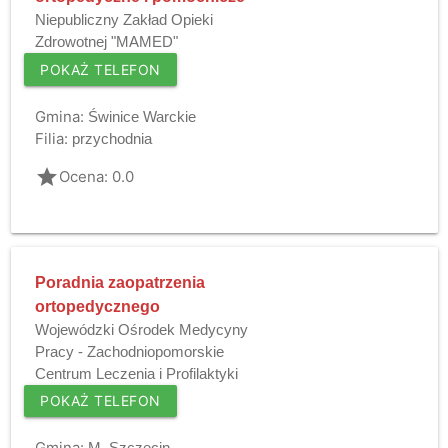
Niepubliczny Zakład Opieki
Zdrowotnej "MAMED"
POKAŻ TELEFON
Gmina:
Świnice Warckie
Filia:
przychodnia
grade
Ocena: 0.0
Poradnia zaopatrzenia
ortopedycznego
Wojewódzki Ośrodek Medycyny
Pracy - Zachodniopomorskie
Centrum Leczenia i Profilaktyki
POKAŻ TELEFON
Gmina:
M. Szczecin