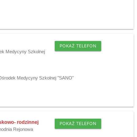
POKAŻ TELEFON
dek Medycyny Szkolnej
j Ośrodek Medycyny Szkolnej "SANO"
iskowo- rodzinnej
POKAŻ TELEFON
chodnia Rejonowa