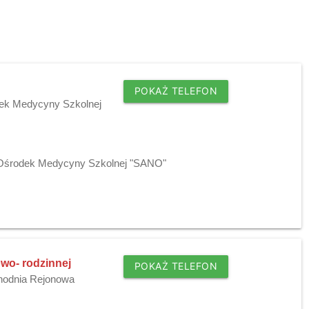
POKAŻ TELEFON
dek Medycyny Szkolnej
j Ośrodek Medycyny Szkolnej "SANO"
owo- rodzinnej
POKAŻ TELEFON
chodnia Rejonowa