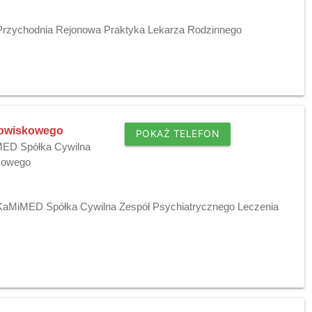
 Przychodnia Rejonowa Praktyka Lekarza Rodzinnego
dowiskowego
POKAŻ TELEFON
iMED Spółka Cywilna
skowego
j KaMiMED Spółka Cywilna Zespół Psychiatrycznego Leczenia