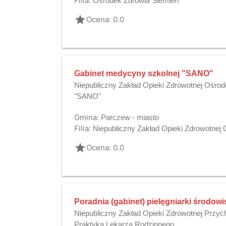
Filia:
Ośrodek Zdrowia Siemień
grade
Ocena: 0.0
Gabinet medycyny szkolnej "SANO"
Niepubliczny Zakład Opieki Zdrowotnej Ośro
"SANO"
Gmina:
Parczew - miasto
Filia:
Niepubliczny Zakład Opieki Zdrowotne
grade
Ocena: 0.0
Poradnia (gabinet) pielęgniarki środow
Niepubliczny Zakład Opieki Zdrowotnej Przy
Praktyka Lekarza Rodzinnego