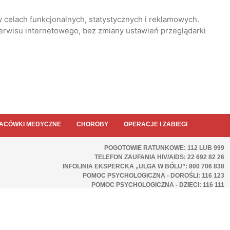
 celach funkcjonalnych, statystycznych i reklamowych.
serwisu internetowego, bez zmiany ustawień przeglądarki
ACÓWKI MEDYCZNE
CHOROBY
OPERACJE I ZABIEGI
POGOTOWIE RATUNKOWE: 112 LUB 999
TELEFON ZAUFANIA HIV/AIDS: 22 692 82 26
INFOLINIA EKSPERCKA „ULGA W BÓLU”: 800 706 838
POMOC PSYCHOLOGICZNA - DOROŚLI: 116 123
POMOC PSYCHOLOGICZNA - DZIECI: 116 111