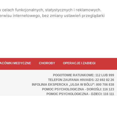
 celach funkcjonalnych, statystycznych i reklamowych.
serwisu internetowego, bez zmiany ustawień przeglądarki
ACÓWKI MEDYCZNE
CHOROBY
OPERACJE I ZABIEGI
POGOTOWIE RATUNKOWE: 112 LUB 999
TELEFON ZAUFANIA HIV/AIDS: 22 692 82 26
INFOLINIA EKSPERCKA „ULGA W BÓLU”: 800 706 838
POMOC PSYCHOLOGICZNA - DOROŚLI: 116 123
POMOC PSYCHOLOGICZNA - DZIECI: 116 111