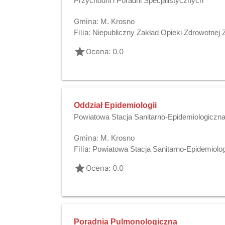
Przychodni i Poradni Specjalistycznych
Gmina:
M. Krosno
Filia:
Niepubliczny Zakład Opieki Zdrowotnej 
grade
Ocena: 0.0
Oddział Epidemiologii
Powiatowa Stacja Sanitarno-Epidemiologiczn
Gmina:
M. Krosno
Filia:
Powiatowa Stacja Sanitarno-Epidemiolo
grade
Ocena: 0.0
Poradnia Pulmonologiczna