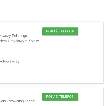
POKAŻ TELEFON
wawczy Polskiego
eniem Umysłowym Koło w
-Wychowawczy
POKAŻ TELEFON
ieki Zdrowotnej Zespół