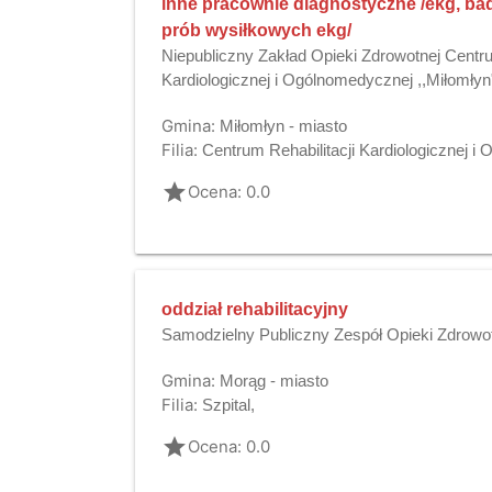
inne pracownie diagnostyczne /ekg, ba
prób wysiłkowych ekg/
Niepubliczny Zakład Opieki Zdrowotnej Centru
Kardiologicznej i Ogólnomedycznej ,,Miłomłyn
Gmina:
Miłomłyn - miasto
Filia:
Centrum Rehabilitacji Kardiologicznej i
grade
Ocena: 0.0
oddział rehabilitacyjny
Samodzielny Publiczny Zespół Opieki Zdrowo
Gmina:
Morąg - miasto
Filia:
Szpital,
grade
Ocena: 0.0