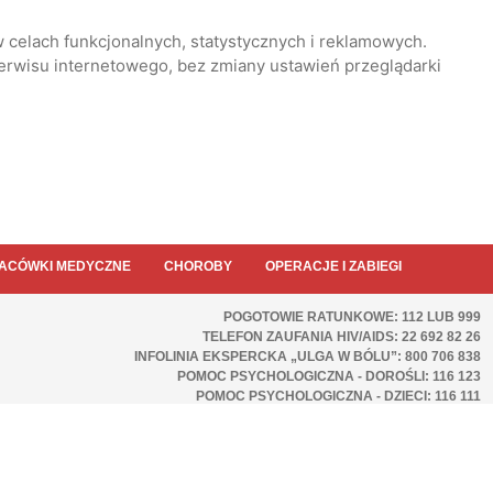
 celach funkcjonalnych, statystycznych i reklamowych.
serwisu internetowego, bez zmiany ustawień przeglądarki
ACÓWKI MEDYCZNE
CHOROBY
OPERACJE I ZABIEGI
POGOTOWIE RATUNKOWE: 112 LUB 999
TELEFON ZAUFANIA HIV/AIDS: 22 692 82 26
INFOLINIA EKSPERCKA „ULGA W BÓLU”: 800 706 838
POMOC PSYCHOLOGICZNA - DOROŚLI: 116 123
POMOC PSYCHOLOGICZNA - DZIECI: 116 111