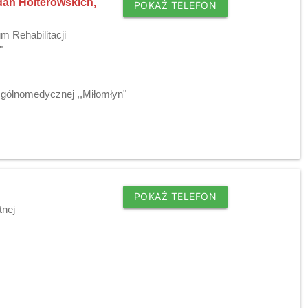
dań Holterowskich,
POKAŻ TELEFON
m Rehabilitacji
"
 Ogólnomedycznej ,,Miłomłyn"
POKAŻ TELEFON
tnej