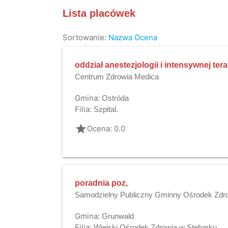
Lista placówek
Sortowanie:
Nazwa
Ocena
oddział anestezjologii i intensywnej tera
Centrum Zdrowia Medica
Gmina:
Ostróda
Filia:
Szpital.
grade
Ocena: 0.0
poradnia poz,
Samodzielny Publiczny Gminny Ośrodek Zdr
Gmina:
Grunwald
Filia:
Wiejski Ośrodek Zdrowia w Stębarku,