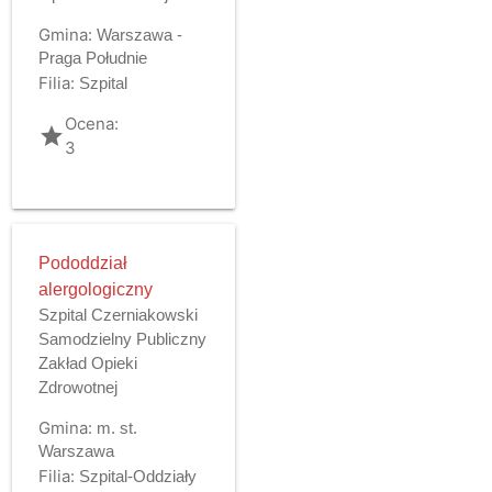
Gmina:
Warszawa -
Praga Południe
Filia:
Szpital
Ocena:
grade
3
Pododdział
alergologiczny
Szpital Czerniakowski
Samodzielny Publiczny
Zakład Opieki
Zdrowotnej
Gmina:
m. st.
Warszawa
Filia:
Szpital-Oddziały