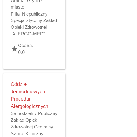
Gmina:
Gryfice -
miasto
Filia:
Niepubliczny
Specjalistyczny Zakład
Opieki Zdrowotnej
"ALERGO-MED"
Ocena:
grade
0.0
Oddział
Jednodniowych
Procedur
Alergologicznych
Samodzielny Publiczny
Zakład Opieki
Zdrowotnej Centralny
Szpital Kliniczny