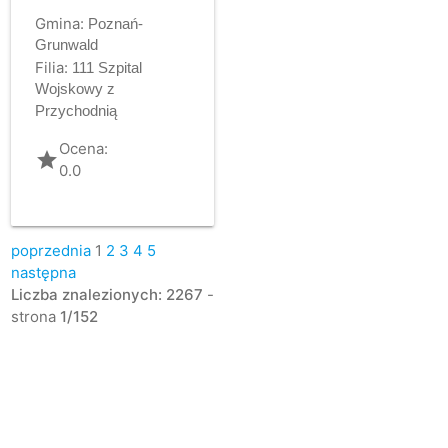
Gmina:
Poznań-
Grunwald
Filia:
111 Szpital
Wojskowy z
Przychodnią
Ocena:
grade
0.0
poprzednia
1
2
3
4
5
następna
Liczba znalezionych: 2267
-
strona
1/152