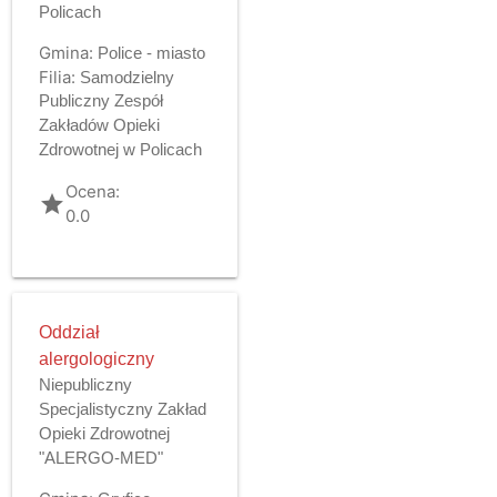
Policach
Gmina:
Police - miasto
Filia:
Samodzielny
Publiczny Zespół
Zakładów Opieki
Zdrowotnej w Policach
Ocena:
grade
0.0
Oddział
alergologiczny
Niepubliczny
Specjalistyczny Zakład
Opieki Zdrowotnej
"ALERGO-MED"