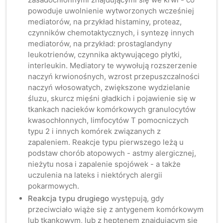
powoduje uwolnienie wytworzonych wcześniej
mediatorów, na przykład histaminy, proteaz,
czynników chemotaktycznych, i syntezę innych
mediatorów, na przykład: prostaglandyny
leukotrienów, czynnika aktywującego płytki,
interleukin. Mediatory te wywołują rozszerzenie
naczyń krwionośnych, wzrost przepuszczalności
naczyń włosowatych, zwiększone wydzielanie
śluzu, skurcz mięśni gładkich i pojawienie się w
tkankach nacieków komórkowych granulocytów
kwasochłonnych, limfocytów T pomocniczych
typu 2 i innych komórek związanych z
zapaleniem. Reakcje typu pierwszego leżą u
podstaw chorób atopowych - astmy alergicznej,
nieżytu nosa i zapalenie spojówek - a także
uczulenia na lateks i niektórych alergii
pokarmowych.
Reakcja typu drugiego
występują, gdy
przeciwciało wiąże się z antygenem komórkowym
lub tkankowym, lub z heptenem znajdującym się