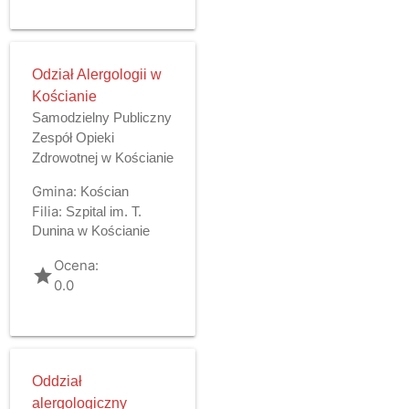
Odział Alergologii w
Kościanie
Samodzielny Publiczny
Zespół Opieki
Zdrowotnej w Kościanie
Gmina:
Kościan
Filia:
Szpital im. T.
Dunina w Kościanie
Ocena:
grade
0.0
Oddział
alergologiczny