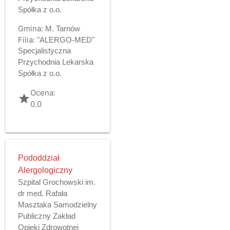
Spółka z o.o.
Gmina:
M. Tarnów
Filia:
"ALERGO-MED"
Specjalistyczna
Przychodnia Lekarska
Spółka z o.o.
Ocena:
grade
0.0
Pododdział
Alergologiczny
Szpital Grochowski im.
dr med. Rafała
Masztaka Samodzielny
Publiczny Zakład
Opieki Zdrowotnej