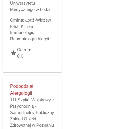
Uniwersytetu
Medycznego w Łodzi
Gmina:
Łódź-Widzew
Filia:
Klinika
Immunologii,
Reumatologii i Alergii
Ocena:
grade
0.0
Pododdział
Alergologii
111 Szpital Wojskowy z
Przychodnią -
Samodzielny Publiczny
Zakład Opieki
Zdrowotnej w Poznaniu