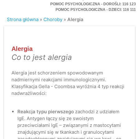
POMOC PSYCHOLOGICZNA - DOROŚLI: 116 123
POMOC PSYCHOLOGICZNA - DZIECI: 116 111
Strona główna
»
Choroby
»
Alergia
Alergia
Co to jest alergia
Alergia jest schorzeniem spowodowanym
nadmiernymi reakcjami immunologicznymi.
Klasyfikacja Gella - Coombsa wyróżnia 4 typ reakcji
nadwrażliwości:
Reakcja typu pierwszego
zachodzi z udziałem
IgE. Antygen łączy się ze swoistym
przeciwciałami IgE – związanymi z mastocytami
znajdującymi się w tkankach i granulocytami
zasadochłonnymi znajdującymi się we krwi - co