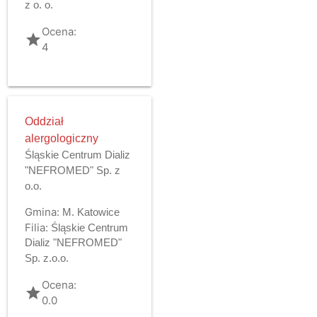
z o. o.
Ocena:
grade
4
Oddział
alergologiczny
Śląskie Centrum Dializ
"NEFROMED" Sp. z
o.o.
Gmina:
M. Katowice
Filia:
Śląskie Centrum
Dializ "NEFROMED"
Sp. z.o.o.
Ocena:
grade
0.0