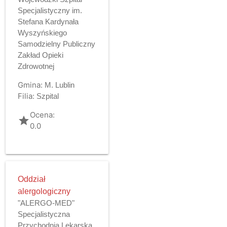
Specjalistyczny im.
Stefana Kardynała
Wyszyńskiego
Samodzielny Publiczny
Zakład Opieki
Zdrowotnej
Gmina:
M. Lublin
Filia:
Szpital
Ocena:
grade
0.0
Oddział
alergologiczny
"ALERGO-MED"
Specjalistyczna
Przychodnia Lekarska