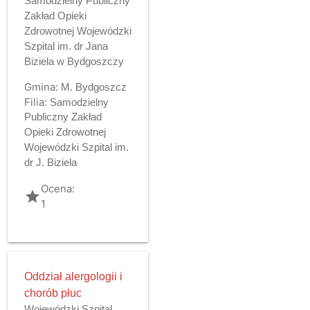
Samodzielny Publiczny
Zakład Opieki
Zdrowotnej Wojewódzki
Szpital im. dr Jana
Biziela w Bydgoszczy
Gmina:
M. Bydgoszcz
Filia:
Samodzielny
Publiczny Zakład
Opieki Zdrowotnej
Wojewódzki Szpital im.
dr J. Biziela
Ocena:
grade
1
Oddział alergologii i
chorób płuc
Wojewódzki Szpital