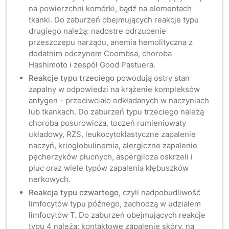
na powierzchni komórki, bądź na elementach
tkanki. Do zaburzeń obejmujących reakcje typu
drugiego należą: nadostre odrzucenie
przeszczepu narządu, anemia hemolityczna z
dodatnim odczynem Coombsa, choroba
Hashimoto i zespół Good Pastuera.
Reakcje typu trzeciego
powodują ostry stan
zapalny w odpowiedzi na krążenie kompleksów
antygen - przeciwciało odkładanych w naczyniach
lub tkankach. Do zaburzeń typu trzeciego należą
choroba posurowicza, toczeń rumieniowaty
układowy, RZS, leukocytoklastyczne zapalenie
naczyń, krioglobulinemia, alergiczne zapalenie
pęcherzyków płucnych, aspergiloza oskrzeli i
płuc oraz wiele typów zapalenia kłębuszków
nerkowych.
Reakcja typu czwartego
, czyli nadpobudliwość
limfocytów typu późnego, zachodzą w udziałem
limfocytów T. Do zaburzeń obejmujących reakcje
typu 4 należą: kontaktowe zapalenie skóry, na