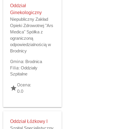
Oddział
Ginekologiczny
Niepubliczny Zakład
Opieki Zdrowotnej "Ars
Medica" Spółka z
ograniczoną
odpowiedzialnością w
Brodnicy
Gmina:
Brodnica
Filia:
Oddziały
Szpitalne
Ocena:
grade
0.0
Oddział Łóżkowy I
Szpital Specjalistyczny