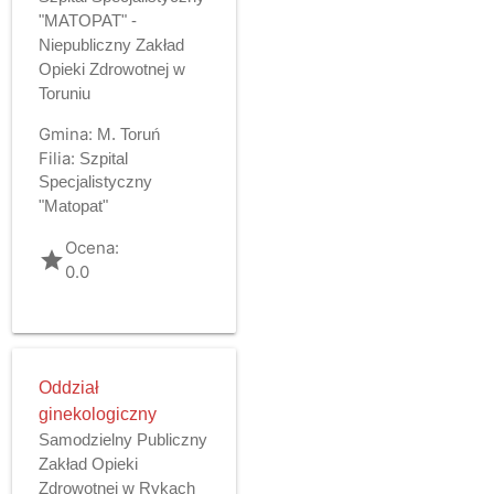
"MATOPAT" -
Niepubliczny Zakład
Opieki Zdrowotnej w
Toruniu
Gmina:
M. Toruń
Filia:
Szpital
Specjalistyczny
"Matopat"
Ocena:
grade
0.0
Oddział
ginekologiczny
Samodzielny Publiczny
Zakład Opieki
Zdrowotnej w Rykach