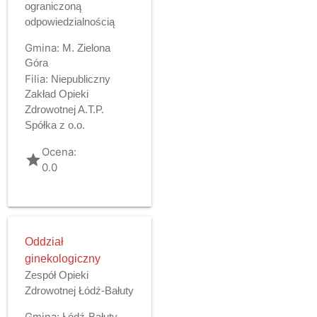
ograniczoną
odpowiedzialnością
Gmina:
M. Zielona
Góra
Filia:
Niepubliczny
Zakład Opieki
Zdrowotnej A.T.P.
Spółka z o.o.
Ocena:
grade
0.0
Oddział
ginekologiczny
Zespół Opieki
Zdrowotnej Łódź-Bałuty
Gmina:
Łódź-Bałuty