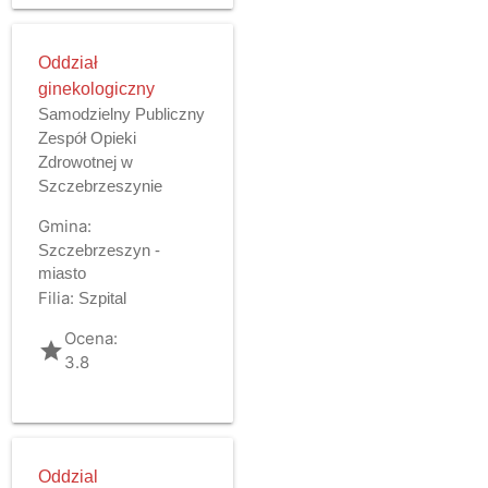
Oddział
ginekologiczny
Samodzielny Publiczny
Zespół Opieki
Zdrowotnej w
Szczebrzeszynie
Gmina:
Szczebrzeszyn -
miasto
Filia:
Szpital
Ocena:
grade
3.8
Oddzial