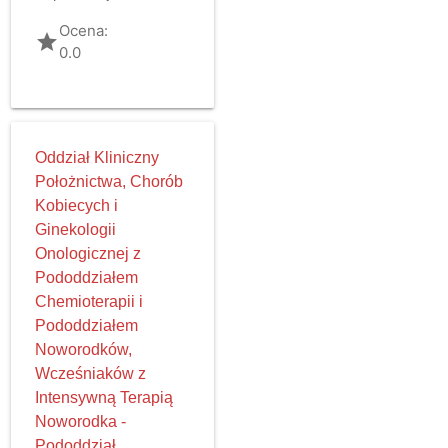
Ocena:
grade
0.0
Oddział Kliniczny
Położnictwa, Chorób
Kobiecych i
Ginekologii
Onologicznej z
Pododdziałem
Chemioterapii i
Pododdziałem
Noworodków,
Wcześniaków z
Intensywną Terapią
Noworodka -
Pododdział