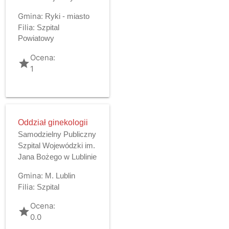
Gmina:
Ryki - miasto
Filia:
Szpital
Powiatowy
Ocena:
grade
1
Oddział ginekologii
Samodzielny Publiczny
Szpital Wojewódzki im.
Jana Bożego w Lublinie
Gmina:
M. Lublin
Filia:
Szpital
Ocena:
grade
0.0