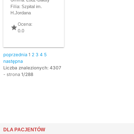
Filia:
Szpital im.
H.Jordana
Ocena:
grade
0.0
poprzednia
1
2
3
4
5
następna
Liczba znalezionych: 4307
- strona
1/288
DLA PACJENTÓW