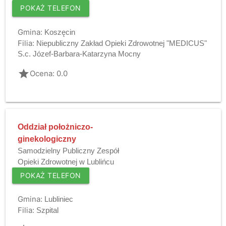
POKAŻ TELEFON
Gmina:
Koszęcin
Filia:
Niepubliczny Zakład Opieki Zdrowotnej "MEDICUS"
S.c. Józef-Barbara-Katarzyna Mocny
grade
Ocena: 0.0
Oddział położniczo-
ginekologiczny
Samodzielny Publiczny Zespół
Opieki Zdrowotnej w Lublińcu
POKAŻ TELEFON
Gmina:
Lubliniec
Filia:
Szpital