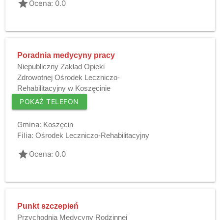
grade
Ocena: 0.0
Poradnia medycyny pracy
Niepubliczny Zakład Opieki
Zdrowotnej Ośrodek Leczniczo-
Rehabilitacyjny w Koszęcinie
POKAŻ TELEFON
Gmina:
Koszęcin
Filia:
Ośrodek Leczniczo-Rehabilitacyjny
grade
Ocena: 0.0
Punkt szczepień
Przychodnia Medycyny Rodzinnej