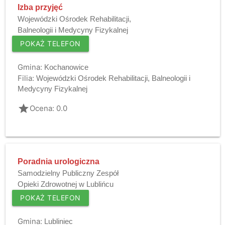
Izba przyjęć
Wojewódzki Ośrodek Rehabilitacji,
Balneologii i Medycyny Fizykalnej
POKAŻ TELEFON
Gmina:
Kochanowice
Filia:
Wojewódzki Ośrodek Rehabilitacji, Balneologii i
Medycyny Fizykalnej
grade
Ocena: 0.0
Poradnia urologiczna
Samodzielny Publiczny Zespół
Opieki Zdrowotnej w Lublińcu
POKAŻ TELEFON
Gmina:
Lubliniec