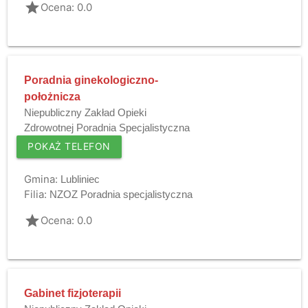
grade
Ocena: 0.0
Poradnia ginekologiczno-
położnicza
Niepubliczny Zakład Opieki
Zdrowotnej Poradnia Specjalistyczna
POKAŻ TELEFON
Gmina:
Lubliniec
Filia:
NZOZ Poradnia specjalistyczna
grade
Ocena: 0.0
Gabinet fizjoterapii