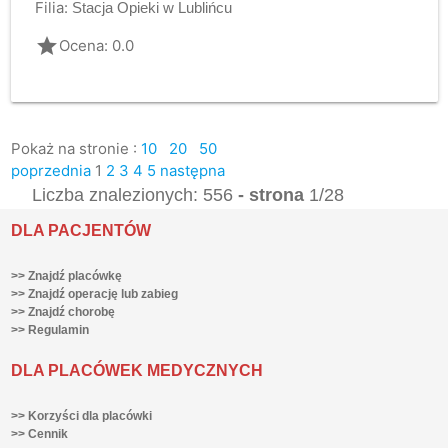
Filia:
Stacja Opieki w Lublińcu
grade
Ocena: 0.0
Pokaż na stronie :
10
20
50
poprzednia
1
2
3
4
5
następna
Liczba znalezionych: 556
- strona
1/28
DLA PACJENTÓW
>> Znajdź placówkę
>> Znajdź operację lub zabieg
>> Znajdź chorobę
>> Regulamin
DLA PLACÓWEK MEDYCZNYCH
>> Korzyści dla placówki
>> Cennik