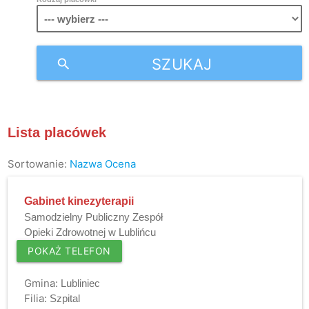
SZUKAJ
search
Lista placówek
Sortowanie:
Nazwa
Ocena
Gabinet kinezyterapii
Samodzielny Publiczny Zespół
Opieki Zdrowotnej w Lublińcu
POKAŻ TELEFON
Gmina:
Lubliniec
Filia:
Szpital