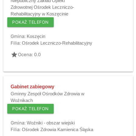
Niepubliczny Zakład Opieki
Zdrowotnej Ośrodek Leczniczo-
Rehabilitacyjny w Koszęcinie
POKAŻ TELEFON
Gmina:
Koszęcin
Filia:
Ośrodek Leczniczo-Rehabilitacyjny
grade
Ocena: 0.0
Gabinet zabiegowy
Gminny Zespół Ośrodków Zdrowia w
Woźnikach
POKAŻ TELEFON
Gmina:
Woźniki - obszar wiejski
Filia:
Ośrodek Zdrowia Kamienica Śląska