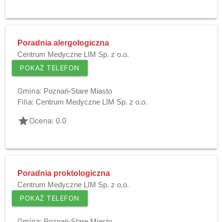
Poradnia alergologiczna
Centrum Medyczne LIM Sp. z o.o.
POKAŻ TELEFON
Gmina:
Poznań-Stare Miasto
Filia:
Centrum Medyczne LIM Sp. z o.o.
grade
Ocena: 0.0
Poradnia proktologiczna
Centrum Medyczne LIM Sp. z o.o.
POKAŻ TELEFON
Gmina:
Poznań-Stare Miasto