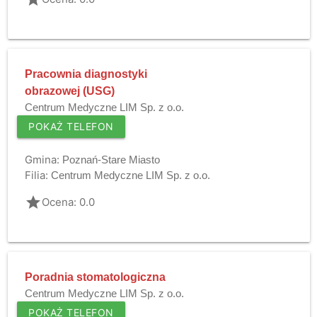
Pracownia diagnostyki
obrazowej (USG)
Centrum Medyczne LIM Sp. z o.o.
POKAŻ TELEFON
Gmina:
Poznań-Stare Miasto
Filia:
Centrum Medyczne LIM Sp. z o.o.
grade
Ocena: 0.0
Poradnia stomatologiczna
Centrum Medyczne LIM Sp. z o.o.
POKAŻ TELEFON