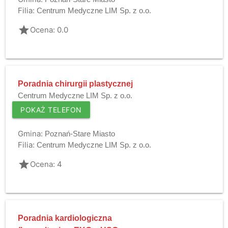
Filia:
Centrum Medyczne LIM Sp. z o.o.
grade
Ocena: 0.0
Poradnia chirurgii plastycznej
Centrum Medyczne LIM Sp. z o.o.
POKAŻ TELEFON
Gmina:
Poznań-Stare Miasto
Filia:
Centrum Medyczne LIM Sp. z o.o.
grade
Ocena: 4
Poradnia kardiologiczna