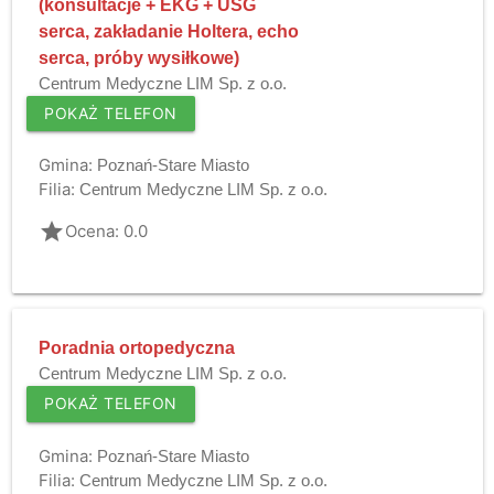
(konsultacje + EKG + USG
serca, zakładanie Holtera, echo
serca, próby wysiłkowe)
Centrum Medyczne LIM Sp. z o.o.
POKAŻ TELEFON
Gmina:
Poznań-Stare Miasto
Filia:
Centrum Medyczne LIM Sp. z o.o.
grade
Ocena: 0.0
Poradnia ortopedyczna
Centrum Medyczne LIM Sp. z o.o.
POKAŻ TELEFON
Gmina:
Poznań-Stare Miasto
Filia:
Centrum Medyczne LIM Sp. z o.o.