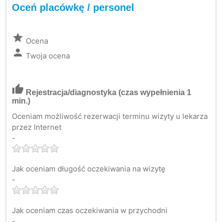
Oceń placówkę / personel
grade
Ocena
person
Twoja ocena
thumb_up
Rejestracja/diagnostyka
(czas wypełnienia 1
min.)
Oceniam możliwość rezerwacji terminu wizyty u lekarza
przez Internet
-
Jak oceniam długość oczekiwania na wizytę
-
Jak oceniam czas oczekiwania w przychodni
-