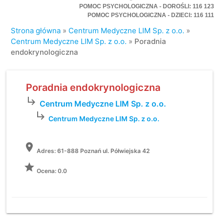
POMOC PSYCHOLOGICZNA - DOROŚLI: 116 123
POMOC PSYCHOLOGICZNA - DZIECI: 116 111
Strona główna
»
Centrum Medyczne LIM Sp. z o.o.
»
Centrum Medyczne LIM Sp. z o.o.
»
Poradnia
endokrynologiczna
Poradnia endokrynologiczna
subdirectory_arrow_right
Centrum Medyczne LIM Sp. z o.o.
subdirectory_arrow_right
Centrum Medyczne LIM Sp. z o.o.
location_on
Adres:
61-888 Poznań ul. Półwiejska 42
grade
Ocena: 0.0