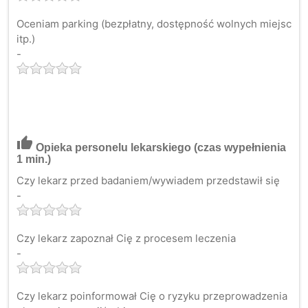
Oceniam parking (bezpłatny, dostępność wolnych miejsc
itp.)
-
thumb_up
Opieka personelu lekarskiego
(czas wypełnienia
1 min.)
Czy lekarz przed badaniem/wywiadem przedstawił się
-
Czy lekarz zapoznał Cię z procesem leczenia
-
Czy lekarz poinformował Cię o ryzyku przeprowadzenia