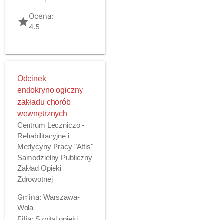
Ocena:
grade
4.5
Odcinek
endokrynologiczny
zakładu chorób
wewnętrznych
Centrum Leczniczo -
Rehabilitacyjne i
Medycyny Pracy "Attis"
Samodzielny Publiczny
Zakład Opieki
Zdrowotnej
Gmina:
Warszawa-
Wola
Filia:
Szpital opieki