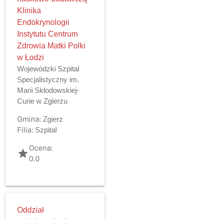
Klinika
Endokrynologii
Instytutu Centrum
Zdrowia Matki Polki
w Łodzi
Wojewódzki Szpital
Specjalistyczny im.
Marii Skłodowskiej-
Curie w Zgierzu
Gmina:
Zgierz
Filia:
Szpital
Ocena:
grade
0.0
Oddział