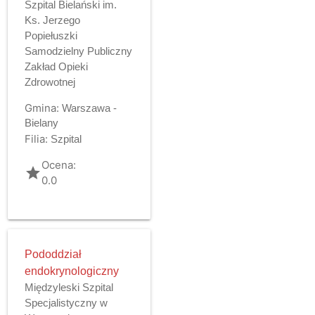
Szpital Bielański im.
Ks. Jerzego
Popiełuszki
Samodzielny Publiczny
Zakład Opieki
Zdrowotnej
Gmina:
Warszawa -
Bielany
Filia:
Szpital
Ocena:
grade
0.0
Pododdział
endokrynologiczny
Międzyleski Szpital
Specjalistyczny w