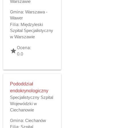
Warszawie
Gmina:
Warszawa -
Wawer
Filia:
Międzyleski
Szpital Specjalistyczny
w Warszawie
Ocena:
grade
0.0
Pododdział
endokrynologiczny
Specjalistyczny Szpital
Wojewódzki w
Ciechanowie
Gmina:
Ciechanów
Filia:
Szpital