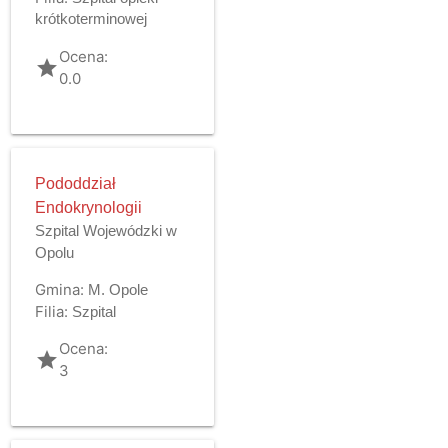
krótkoterminowej
Ocena:
grade
0.0
Pododdział
Endokrynologii
Szpital Wojewódzki w
Opolu
Gmina:
M. Opole
Filia:
Szpital
Ocena:
grade
3