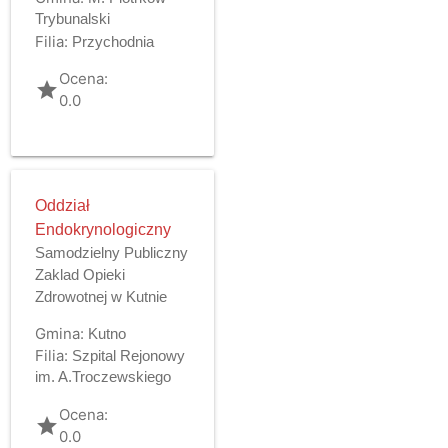
Trybunalski
Filia:
Przychodnia
Ocena:
grade
0.0
Oddział
Endokrynologiczny
Samodzielny Publiczny
Zaklad Opieki
Zdrowotnej w Kutnie
Gmina:
Kutno
Filia:
Szpital Rejonowy
im. A.Troczewskiego
Ocena:
grade
0.0