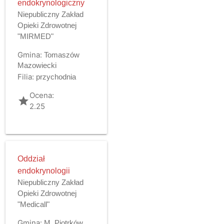
endokrynologiczny
Niepubliczny Zakład
Opieki Zdrowotnej
"MIRMED"
Gmina:
Tomaszów
Mazowiecki
Filia:
przychodnia
Ocena:
grade
2.25
Oddział
endokrynologii
Niepubliczny Zakład
Opieki Zdrowotnej
"Medicall"
Gmina:
M. Piotrków