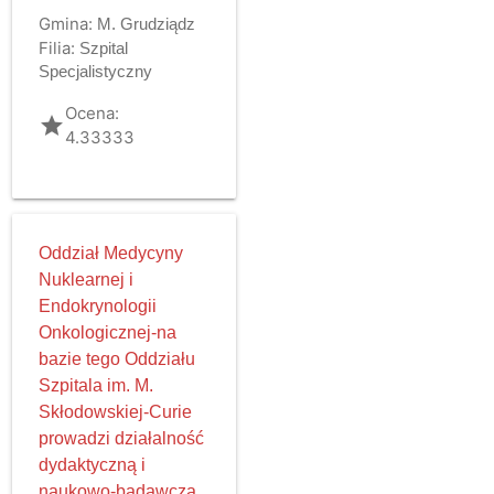
Gmina:
M. Grudziądz
Filia:
Szpital
Specjalistyczny
Ocena:
grade
4.33333
Oddział Medycyny
Nuklearnej i
Endokrynologii
Onkologicznej-na
bazie tego Oddziału
Szpitala im. M.
Skłodowskiej-Curie
prowadzi działalność
dydaktyczną i
naukowo-badawczą