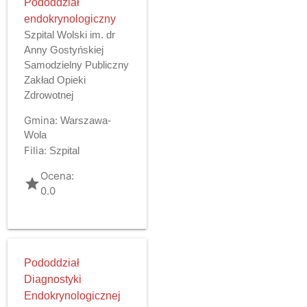
Pododdział
endokrynologiczny
Szpital Wolski im. dr
Anny Gostyńskiej
Samodzielny Publiczny
Zakład Opieki
Zdrowotnej
Gmina:
Warszawa-
Wola
Filia:
Szpital
Ocena:
grade
0.0
Pododdział
Diagnostyki
Endokrynologicznej