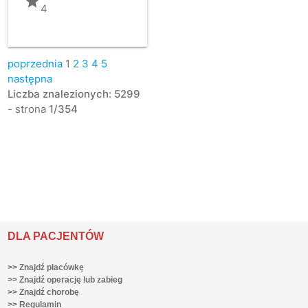
grade
4
poprzednia
1
2
3
4
5
następna
Liczba znalezionych: 5299
- strona
1/354
DLA PACJENTÓW
>> Znajdź placówkę
>> Znajdź operację lub zabieg
>> Znajdź chorobę
>> Regulamin