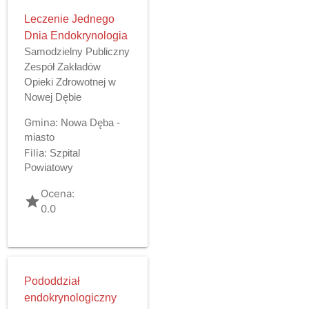
Leczenie Jednego
Dnia Endokrynologia
Samodzielny Publiczny
Zespół Zakładów
Opieki Zdrowotnej w
Nowej Dębie
Gmina:
Nowa Dęba -
miasto
Filia:
Szpital
Powiatowy
Ocena:
grade
0.0
Pododdział
endokrynologiczny