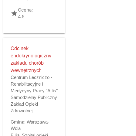
Ocena:
grade
4.5
Odcinek
endokrynologiczny
zakładu chorób
wewnętrznych
Centrum Leczniczo -
Rehabilitacyjne i
Medycyny Pracy "Attis"
Samodzielny Publiczny
Zakład Opieki
Zdrowotnej
Gmina:
Warszawa-
Wola
Filia:
Szpital opieki