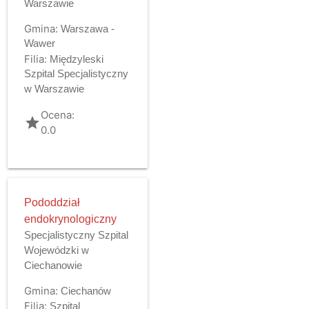
Warszawie
Gmina:
Warszawa -
Wawer
Filia:
Międzyleski
Szpital Specjalistyczny
w Warszawie
Ocena:
grade
0.0
Pododdział
endokrynologiczny
Specjalistyczny Szpital
Wojewódzki w
Ciechanowie
Gmina:
Ciechanów
Filia:
Szpital