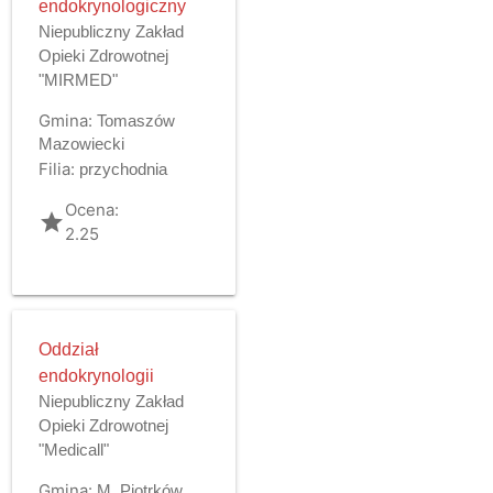
endokrynologiczny
Niepubliczny Zakład
Opieki Zdrowotnej
"MIRMED"
Gmina:
Tomaszów
Mazowiecki
Filia:
przychodnia
Ocena:
grade
2.25
Oddział
endokrynologii
Niepubliczny Zakład
Opieki Zdrowotnej
"Medicall"
Gmina:
M. Piotrków