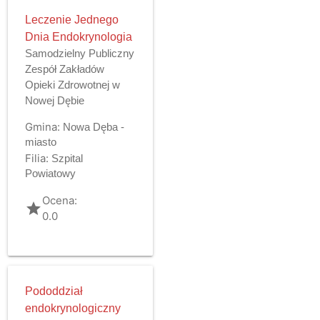
Leczenie Jednego
Dnia Endokrynologia
Samodzielny Publiczny
Zespół Zakładów
Opieki Zdrowotnej w
Nowej Dębie
Gmina:
Nowa Dęba -
miasto
Filia:
Szpital
Powiatowy
Ocena:
grade
0.0
Pododdział
endokrynologiczny