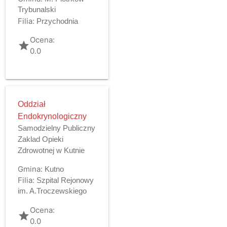
Trybunalski
Filia:
Przychodnia
Ocena:
grade
0.0
Oddział
Endokrynologiczny
Samodzielny Publiczny
Zaklad Opieki
Zdrowotnej w Kutnie
Gmina:
Kutno
Filia:
Szpital Rejonowy
im. A.Troczewskiego
Ocena:
grade
0.0