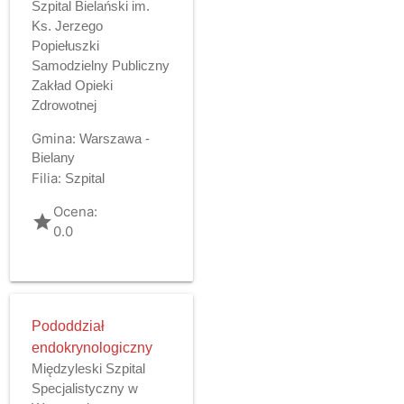
Szpital Bielański im.
Ks. Jerzego
Popiełuszki
Samodzielny Publiczny
Zakład Opieki
Zdrowotnej
Gmina:
Warszawa -
Bielany
Filia:
Szpital
Ocena:
grade
0.0
Pododdział
endokrynologiczny
Międzyleski Szpital
Specjalistyczny w