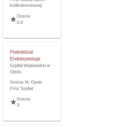
krótkoterminowej
Ocena:
grade
0.0
Pododdział
Endokrynologii
Szpital Wojewódzki w
Opolu
Gmina:
M. Opole
Filia:
Szpital
Ocena:
grade
3