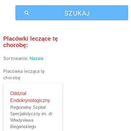
SZUKAJ
search
Placówki leczące tę
chorobę:
Sortowanie:
Nazwa
Placówka lecząca tę
chorobę
Oddział
Endokrynologiczny
Regionalny Szpital
Specjalistyczny im. dr
Władysława
Biegańskiego