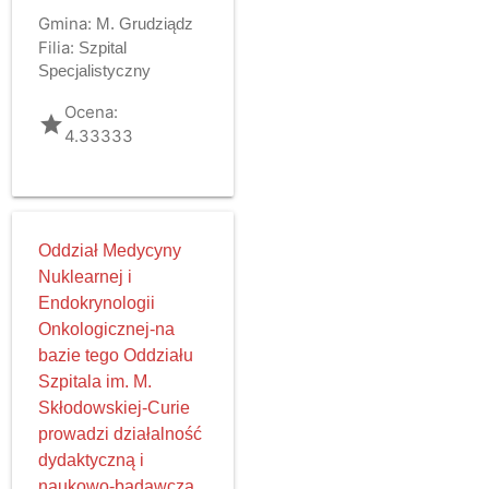
Gmina:
M. Grudziądz
Filia:
Szpital
Specjalistyczny
Ocena:
grade
4.33333
Oddział Medycyny
Nuklearnej i
Endokrynologii
Onkologicznej-na
bazie tego Oddziału
Szpitala im. M.
Skłodowskiej-Curie
prowadzi działalność
dydaktyczną i
naukowo-badawczą