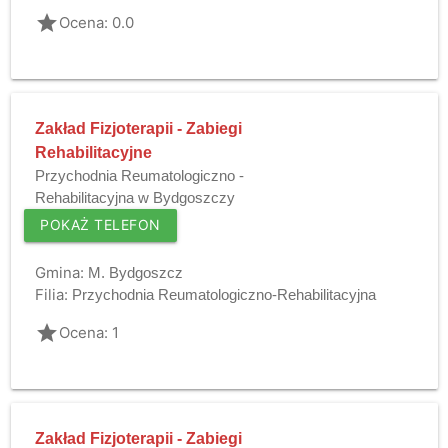
grade
Ocena: 0.0
Zakład Fizjoterapii - Zabiegi
Rehabilitacyjne
Przychodnia Reumatologiczno -
Rehabilitacyjna w Bydgoszczy
POKAŻ TELEFON
Gmina:
M. Bydgoszcz
Filia:
Przychodnia Reumatologiczno-Rehabilitacyjna
grade
Ocena: 1
Zakład Fizjoterapii - Zabiegi