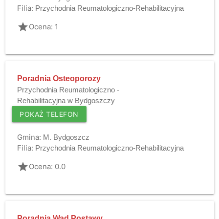
Filia:
Przychodnia Reumatologiczno-Rehabilitacyjna
grade
Ocena: 1
Poradnia Osteoporozy
Przychodnia Reumatologiczno -
Rehabilitacyjna w Bydgoszczy
POKAŻ TELEFON
Gmina:
M. Bydgoszcz
Filia:
Przychodnia Reumatologiczno-Rehabilitacyjna
grade
Ocena: 0.0
Poradnia Wad Postawy