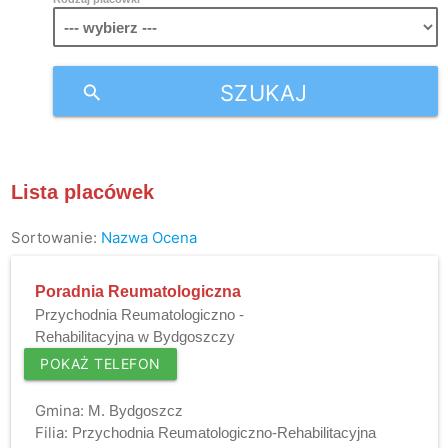
SZUKAJ
search
Lista placówek
Sortowanie:
Nazwa
Ocena
Poradnia Reumatologiczna
Przychodnia Reumatologiczno -
Rehabilitacyjna w Bydgoszczy
POKAŻ TELEFON
Gmina:
M. Bydgoszcz
Filia:
Przychodnia Reumatologiczno-Rehabilitacyjna