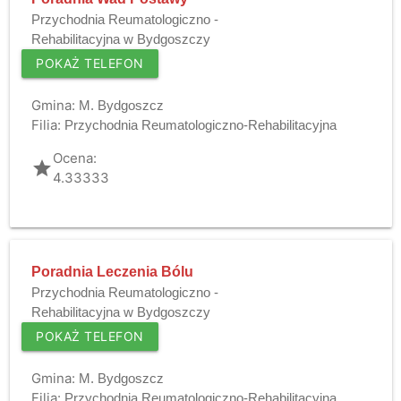
Przychodnia Reumatologiczno -
Rehabilitacyjna w Bydgoszczy
POKAŻ TELEFON
Gmina:
M. Bydgoszcz
Filia:
Przychodnia Reumatologiczno-Rehabilitacyjna
Ocena:
grade
4.33333
Poradnia Leczenia Bólu
Przychodnia Reumatologiczno -
Rehabilitacyjna w Bydgoszczy
POKAŻ TELEFON
Gmina:
M. Bydgoszcz
Filia:
Przychodnia Reumatologiczno-Rehabilitacyjna