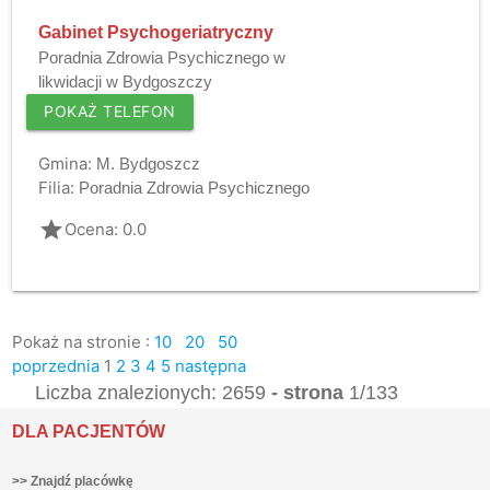
Gabinet Psychogeriatryczny
Poradnia Zdrowia Psychicznego w
likwidacji w Bydgoszczy
POKAŻ TELEFON
Gmina:
M. Bydgoszcz
Filia:
Poradnia Zdrowia Psychicznego
grade
Ocena: 0.0
Pokaż na stronie :
10
20
50
poprzednia
1
2
3
4
5
następna
Liczba znalezionych: 2659
- strona
1/133
DLA PACJENTÓW
>> Znajdź placówkę