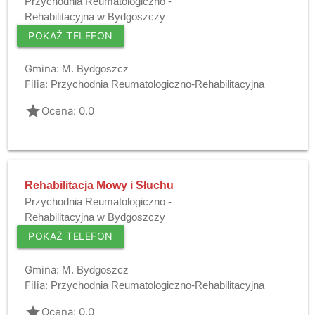
Przychodnia Reumatologiczno -
Rehabilitacyjna w Bydgoszczy
POKAŻ TELEFON
Gmina:
M. Bydgoszcz
Filia:
Przychodnia Reumatologiczno-Rehabilitacyjna
grade
Ocena: 0.0
Rehabilitacja Mowy i Słuchu
Przychodnia Reumatologiczno -
Rehabilitacyjna w Bydgoszczy
POKAŻ TELEFON
Gmina:
M. Bydgoszcz
Filia:
Przychodnia Reumatologiczno-Rehabilitacyjna
grade
Ocena: 0.0