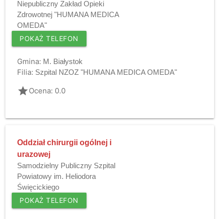
Niepubliczny Zakład Opieki
Zdrowotnej "HUMANA MEDICA
OMEDA"
POKAŻ TELEFON
Gmina:
M. Białystok
Filia:
Szpital NZOZ "HUMANA MEDICA OMEDA"
grade
Ocena: 0.0
Oddział chirurgii ogólnej i
urazowej
Samodzielny Publiczny Szpital
Powiatowy im. Heliodora
Święcickiego
POKAŻ TELEFON