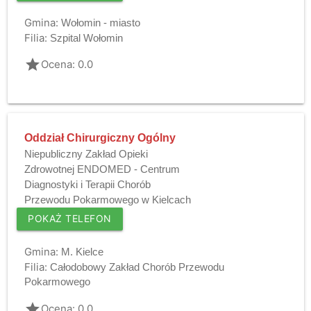
Gmina:
Wołomin - miasto
Filia:
Szpital Wołomin
grade
Ocena: 0.0
Oddział Chirurgiczny Ogólny
Niepubliczny Zakład Opieki
Zdrowotnej ENDOMED - Centrum
Diagnostyki i Terapii Chorób
Przewodu Pokarmowego w Kielcach
POKAŻ TELEFON
Gmina:
M. Kielce
Filia:
Całodobowy Zakład Chorób Przewodu
Pokarmowego
grade
Ocena: 0.0