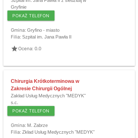
Szpital im. Jana Pawła II z siedzibą w
Gryfinie
POKAŻ TELEFON
Gmina:
Gryfino - miasto
Filia:
Szpital im. Jana Pawła II
grade
Ocena: 0.0
Chirurgia Krótkoterminowa w
Zakresie Chirurgii Ogólnej
Zakład Usług Medycznych "MEDYK"
s.c.
POKAŻ TELEFON
Gmina:
M. Zabrze
Filia:
Zkład Usług Medycznych "MEDYK"