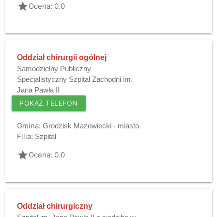
grade
Ocena: 0.0
Oddział chirurgii ogólnej
Samodzielny Publiczny
Specjalistyczny Szpital Zachodni im.
Jana Pawła II
POKAŻ TELEFON
Gmina:
Grodzisk Mazowiecki - miasto
Filia:
Szpital
grade
Ocena: 0.0
Oddział chirurgiczny