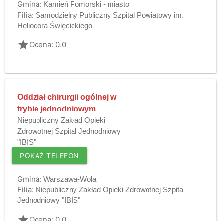
Gmina:
Kamień Pomorski - miasto
Filia:
Samodzielny Publiczny Szpital Powiatowy im.
Heliodora Święcickiego
grade
Ocena: 0.0
Oddział chirurgii ogólnej w
trybie jednodniowym
Niepubliczny Zakład Opieki
Zdrowotnej Szpital Jednodniowy
"IBIS"
POKAŻ TELEFON
Gmina:
Warszawa-Wola
Filia:
Niepubliczny Zakład Opieki Zdrowotnej Szpital
Jednodniowy "IBIS"
grade
Ocena: 0.0