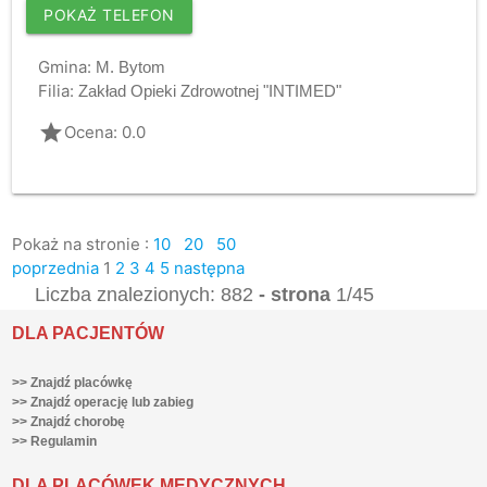
POKAŻ TELEFON
Gmina:
M. Bytom
Filia:
Zakład Opieki Zdrowotnej "INTIMED"
grade
Ocena: 0.0
Pokaż na stronie :
10
20
50
poprzednia
1
2
3
4
5
następna
Liczba znalezionych: 882
- strona
1/45
DLA PACJENTÓW
>> Znajdź placówkę
>> Znajdź operację lub zabieg
>> Znajdź chorobę
>> Regulamin
DLA PLACÓWEK MEDYCZNYCH