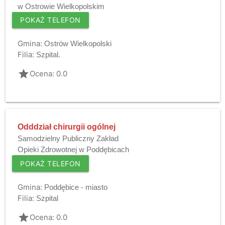
w Ostrowie Wielkopolskim
POKAŻ TELEFON
Gmina:
Ostrów Wielkopolski
Filia:
Szpital.
grade
Ocena: 0.0
Odddział chirurgii ogólnej
Samodzielny Publiczny Zakład
Opieki Zdrowotnej w Poddębicach
POKAŻ TELEFON
Gmina:
Poddębice - miasto
Filia:
Szpital
grade
Ocena: 0.0