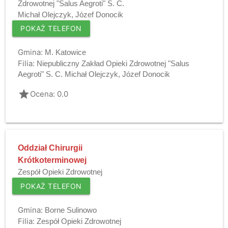
Zdrowotnej "Salus Aegroti" S. C.
Michał Olejczyk, Józef Donocik
POKAŻ TELEFON
Gmina:
M. Katowice
Filia:
Niepubliczny Zakład Opieki Zdrowotnej "Salus
Aegroti" S. C. Michał Olejczyk, Józef Donocik
grade
Ocena: 0.0
Oddział Chirurgii
Krótkoterminowej
Zespół Opieki Zdrowotnej
POKAŻ TELEFON
Gmina:
Borne Sulinowo
Filia:
Zespół Opieki Zdrowotnej