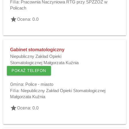
Filia:
Pracownia Naczyniowa RTG przy SPZZOZ w
Policach
grade
Ocena: 0.0
Gabinet stomatologiczny
Niepubliczny Zakład Opieki
Stomatologicznej Małgorzata Kuźnia
POKAŻ TELEFON
Gmina:
Police - miasto
Filia:
Niepubliczny Zakład Opieki Stomatologicznej
Małgorzata Kuźnia
grade
Ocena: 0.0