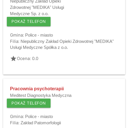
Niepubliczny Zakład Opieki
Zdrowotnej "MEDIKA" Usługi
Medyczne Sp. z o.o.
POKAŻ TELEFON
Gmina:
Police - miasto
Filia:
Niepubliczny Zakład Opieki Zdrowotnej "MEDIKA"
Usługi Medyczne Spółka z o.o.
grade
Ocena: 0.0
Pracownia psychoterapii
Meditest Diagnostyka Medyczna
POKAŻ TELEFON
Gmina:
Police - miasto
Filia:
Zakład Patomorfologii