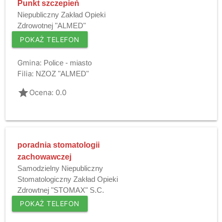
Punkt szczepień
Niepubliczny Zakład Opieki
Zdrowotnej "ALMED"
POKAŻ TELEFON
Gmina:
Police - miasto
Filia:
NZOZ "ALMED"
grade
Ocena: 0.0
poradnia stomatologii
zachowawczej
Samodzielny Niepubliczny
Stomatologiczny Zakład Opieki
Zdrowtnej "STOMAX" S.C.
POKAŻ TELEFON