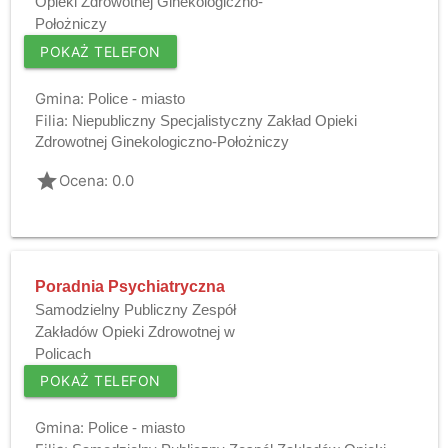
Opieki Zdrowotnej Ginekologiczno-
Położniczy
POKAŻ TELEFON
Gmina:
Police - miasto
Filia:
Niepubliczny Specjalistyczny Zakład Opieki
Zdrowotnej Ginekologiczno-Położniczy
grade
Ocena: 0.0
Poradnia Psychiatryczna
Samodzielny Publiczny Zespół
Zakładów Opieki Zdrowotnej w
Policach
POKAŻ TELEFON
Gmina:
Police - miasto