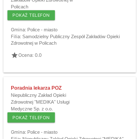
Policach
POKAŻ TELEFON
Gmina:
Police - miasto
Filia:
Samodzielny Publiczny Zespół Zakładów Opieki
Zdrowotnej w Policach
grade
Ocena: 0.0
Poradnia lekarza POZ
Niepubliczny Zakład Opieki
Zdrowotnej "MEDIKA" Usługi
Medyczne Sp. z o.o.
POKAŻ TELEFON
Gmina:
Police - miasto
Filia:
Niepubliczny Zakład Opieki Zdrowotnej "MEDIKA"