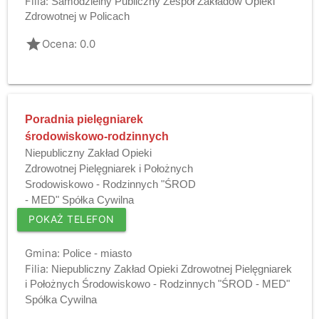
Filia:
Samodzielny Publiczny Zespół Zakładów Opieki
Zdrowotnej w Policach
grade
Ocena: 0.0
Poradnia pielęgniarek
środowiskowo-rodzinnych
Niepubliczny Zakład Opieki
Zdrowotnej Pielęgniarek i Położnych
Srodowiskowo - Rodzinnych "ŚROD
- MED" Spółka Cywilna
POKAŻ TELEFON
Gmina:
Police - miasto
Filia:
Niepubliczny Zakład Opieki Zdrowotnej Pielęgniarek
i Położnych Środowiskowo - Rodzinnych "ŚROD - MED"
Spółka Cywilna