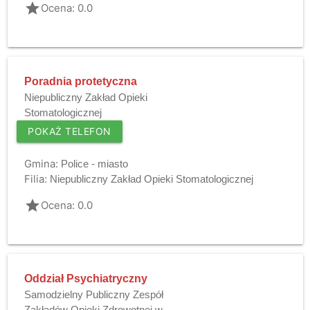
grade
Ocena: 0.0
Poradnia protetyczna
Niepubliczny Zakład Opieki
Stomatologicznej
POKAŻ TELEFON
Gmina:
Police - miasto
Filia:
Niepubliczny Zakład Opieki Stomatologicznej
grade
Ocena: 0.0
Oddział Psychiatryczny
Samodzielny Publiczny Zespół
Zakładów Opieki Zdrowotnej w