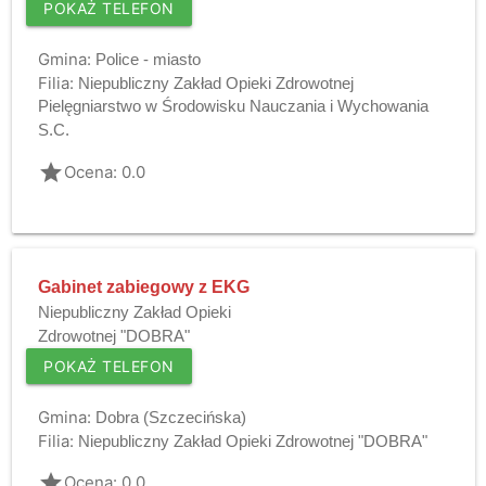
POKAŻ TELEFON
Gmina:
Police - miasto
Filia:
Niepubliczny Zakład Opieki Zdrowotnej
Pielęgniarstwo w Środowisku Nauczania i Wychowania
S.C.
grade
Ocena: 0.0
Gabinet zabiegowy z EKG
Niepubliczny Zakład Opieki
Zdrowotnej "DOBRA"
POKAŻ TELEFON
Gmina:
Dobra (Szczecińska)
Filia:
Niepubliczny Zakład Opieki Zdrowotnej "DOBRA"
grade
Ocena: 0.0