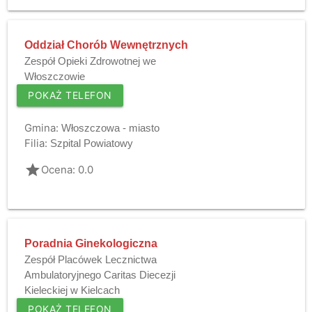
Oddział Chorób Wewnętrznych
Zespół Opieki Zdrowotnej we
Włoszczowie
POKAŻ TELEFON
Gmina:
Włoszczowa - miasto
Filia:
Szpital Powiatowy
grade
Ocena: 0.0
Poradnia Ginekologiczna
Zespół Placówek Lecznictwa
Ambulatoryjnego Caritas Diecezji
Kieleckiej w Kielcach
POKAŻ TELEFON