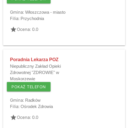
Gmina:
Włoszczowa - miasto
Filia:
Przychodnia
grade
Ocena: 0.0
Poradnia Lekarza POZ
Niepubliczny Zakład Opieki
Zdrowotnej "ZDROWIE" w
Moskorzewie
POKAŻ TELEFON
Gmina:
Radków
Filia:
Ośrodek Zdrowia
grade
Ocena: 0.0