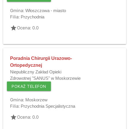
Gmina:
Włoszczowa - miasto
Filia:
Przychodnia
grade
Ocena: 0.0
Poradnia Chirurgii Urazowo-
Ortopedycznej
Niepubliczny Zakład Opieki
Zdrowotnej "SANUS" w Moskorzewie
POKAŻ TELEFON
Gmina:
Moskorzew
Filia:
Przychodnia Specjalistyczna
grade
Ocena: 0.0