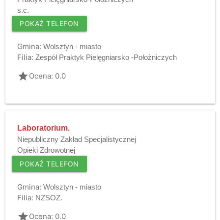
s.c.
POKAŻ TELEFON
Gmina:
Wolsztyn - miasto
Filia:
Zespół Praktyk Pielęgniarsko -Położniczych
grade
Ocena: 0.0
Laboratorium.
Niepubliczny Zakład Specjalistycznej
Opieki Zdrowotnej
POKAŻ TELEFON
Gmina:
Wolsztyn - miasto
Filia:
NZSOZ.
grade
Ocena: 0.0