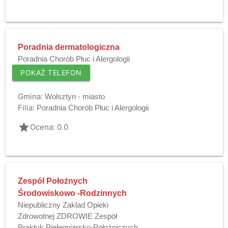
Poradnia dermatologiczna
Poradnia Chorób Płuc i Alergologii
POKAŻ TELEFON
Gmina:
Wolsztyn - miasto
Filia:
Poradnia Chorób Płuc i Alergologii
grade
Ocena: 0.0
Zespół Położnych
Środowiskowo -Rodzinnych
Niepubliczny Zaklad Opieki
Zdrowotnej ZDROWIE Zespół
Praktyk Pielęgniarsko-Położniczych