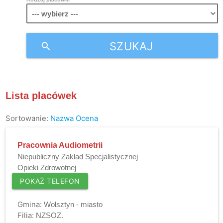
SZUKAJ
search
Lista placówek
Sortowanie:
Nazwa
Ocena
Pracownia Audiometrii
Niepubliczny Zakład Specjalistycznej
Opieki Zdrowotnej
POKAŻ TELEFON
Gmina:
Wolsztyn - miasto
Filia:
NZSOZ.