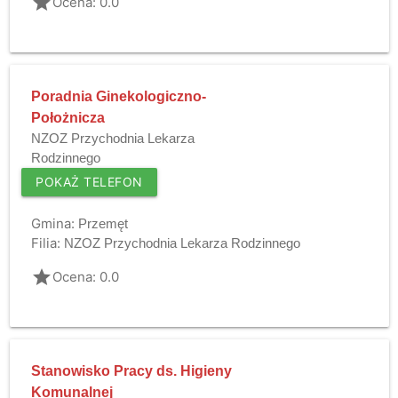
grade
Ocena: 0.0
Poradnia Ginekologiczno-
Położnicza
NZOZ Przychodnia Lekarza
Rodzinnego
POKAŻ TELEFON
Gmina:
Przemęt
Filia:
NZOZ Przychodnia Lekarza Rodzinnego
grade
Ocena: 0.0
Stanowisko Pracy ds. Higieny
Komunalnej