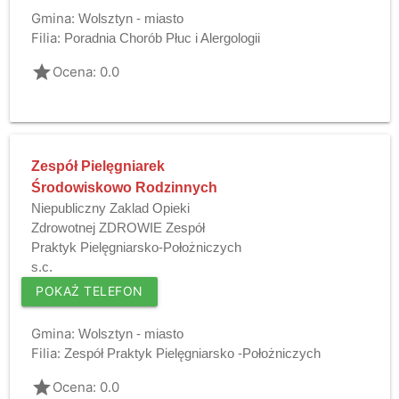
Gmina:
Wolsztyn - miasto
Filia:
Poradnia Chorób Płuc i Alergologii
grade
Ocena: 0.0
Zespół Pielęgniarek
Środowiskowo Rodzinnych
Niepubliczny Zaklad Opieki
Zdrowotnej ZDROWIE Zespół
Praktyk Pielęgniarsko-Położniczych
s.c.
POKAŻ TELEFON
Gmina:
Wolsztyn - miasto
Filia:
Zespół Praktyk Pielęgniarsko -Położniczych
grade
Ocena: 0.0