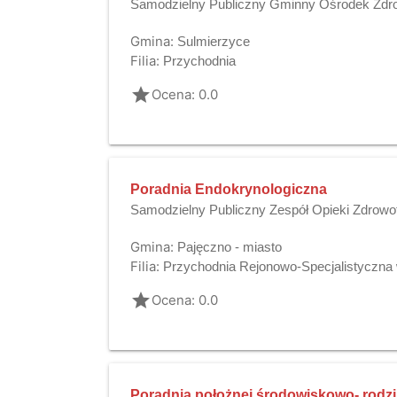
Samodzielny Publiczny Gminny Ośrodek Zdr
Gmina:
Sulmierzyce
Filia:
Przychodnia
grade
Ocena: 0.0
Poradnia Endokrynologiczna
Samodzielny Publiczny Zespół Opieki Zdrowo
Gmina:
Pajęczno - miasto
Filia:
Przychodnia Rejonowo-Specjalistyczna 
grade
Ocena: 0.0
Poradnia położnej środowiskowo- rodzi