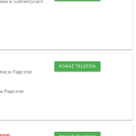
owia w Sulmierzycach
POKAŻ TELEFON
tnej w Pajęcznie
w Pajęcznie
nnej