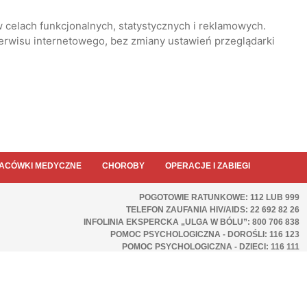
 celach funkcjonalnych, statystycznych i reklamowych.
serwisu internetowego, bez zmiany ustawień przeglądarki
ACÓWKI MEDYCZNE
CHOROBY
OPERACJE I ZABIEGI
POGOTOWIE RATUNKOWE: 112 LUB 999
TELEFON ZAUFANIA HIV/AIDS: 22 692 82 26
INFOLINIA EKSPERCKA „ULGA W BÓLU”: 800 706 838
POMOC PSYCHOLOGICZNA - DOROŚLI: 116 123
POMOC PSYCHOLOGICZNA - DZIECI: 116 111