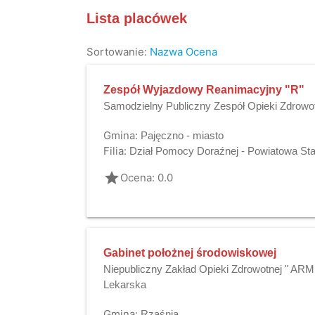
Lista placówek
Sortowanie:
Nazwa
Ocena
Zespół Wyjazdowy Reanimacyjny "R"
Samodzielny Publiczny Zespół Opieki Zdrowo
Gmina:
Pajęczno - miasto
Filia:
Dział Pomocy Doraźnej - Powiatowa St
grade
Ocena: 0.0
Gabinet położnej środowiskowej
Niepubliczny Zakład Opieki Zdrowotnej " AR
Lekarska
Gmina:
Rząśnia