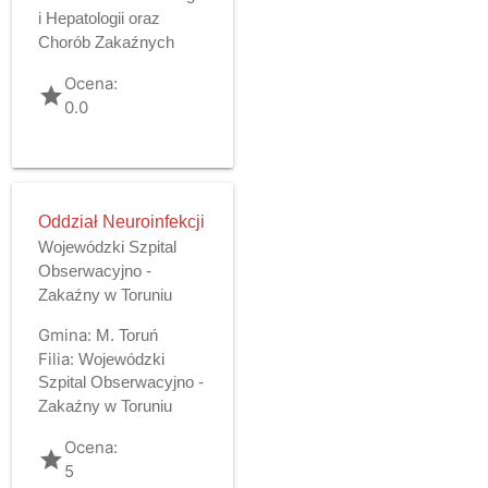
i Hepatologii oraz
Chorób Zakaźnych
Ocena:
grade
0.0
Oddział Neuroinfekcji
Wojewódzki Szpital
Obserwacyjno -
Zakaźny w Toruniu
Gmina:
M. Toruń
Filia:
Wojewódzki
Szpital Obserwacyjno -
Zakaźny w Toruniu
Ocena:
grade
5