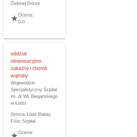
Zielonej Górze
Ocena:
grade
0.0
oddział
obserwacyjno-
zakaźny i chorób
wątroby
Wojewódzki
Specjalistyczny Szpital
im. dr Wł. Biegańskiego
w Łodzi
Gmina:
Łódź-Bałuty
Filia:
Szpital
Ocena:
grade