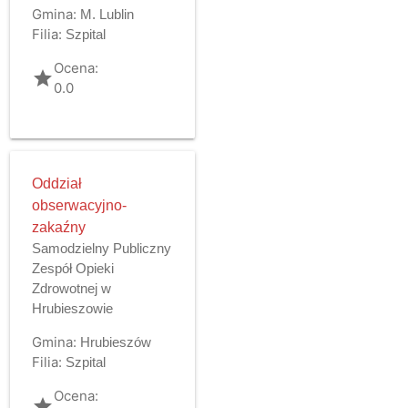
Gmina:
M. Lublin
Filia:
Szpital
Ocena:
grade
0.0
Oddział
obserwacyjno-
zakaźny
Samodzielny Publiczny
Zespół Opieki
Zdrowotnej w
Hrubieszowie
Gmina:
Hrubieszów
Filia:
Szpital
Ocena:
grade