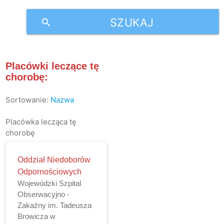
SZUKAJ
search
Placówki leczące tę
chorobę:
Sortowanie:
Nazwa
Placówka lecząca tę
chorobę
Oddział Niedoborów
Odpornościowych
Wojewódzki Szpital
Obserwacyjno -
Zakaźny im. Tadeusza
Browicza w