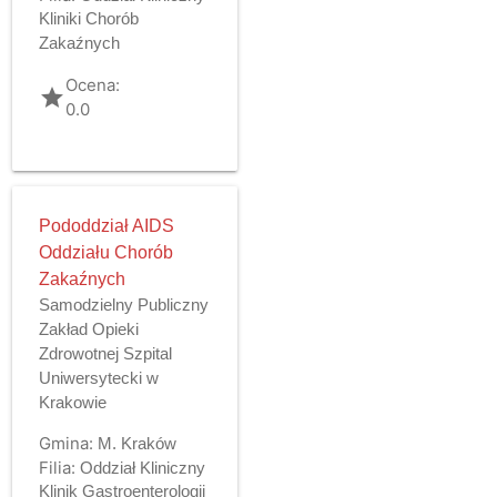
Kliniki Chorób
Zakaźnych
Ocena:
grade
0.0
Pododdział AIDS
Oddziału Chorób
Zakaźnych
Samodzielny Publiczny
Zakład Opieki
Zdrowotnej Szpital
Uniwersytecki w
Krakowie
Gmina:
M. Kraków
Filia:
Oddział Kliniczny
Klinik Gastroenterologii