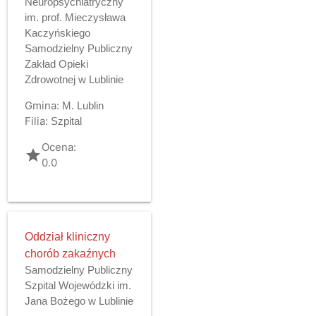
Neuropsychiatryczny
im. prof. Mieczysława
Kaczyńskiego
Samodzielny Publiczny
Zakład Opieki
Zdrowotnej w Lublinie
Gmina:
M. Lublin
Filia:
Szpital
Ocena:
grade
0.0
Oddział kliniczny
chorób zakaźnych
Samodzielny Publiczny
Szpital Wojewódzki im.
Jana Bożego w Lublinie