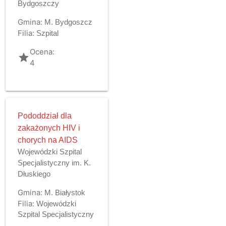
Bydgoszczy
Gmina:
M. Bydgoszcz
Filia:
Szpital
Ocena:
grade
4
Pododdział dla
zakażonych HIV i
chorych na AIDS
Wojewódzki Szpital
Specjalistyczny im. K.
Dłuskiego
Gmina:
M. Białystok
Filia:
Wojewódzki
Szpital Specjalistyczny