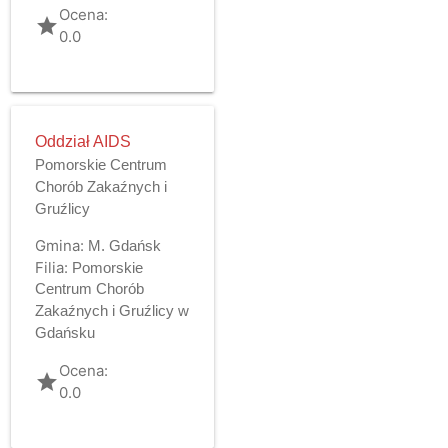
Ocena:
grade
0.0
Oddział AIDS
Pomorskie Centrum
Chorób Zakaźnych i
Gruźlicy
Gmina:
M. Gdańsk
Filia:
Pomorskie
Centrum Chorób
Zakaźnych i Gruźlicy w
Gdańsku
Ocena:
grade
0.0