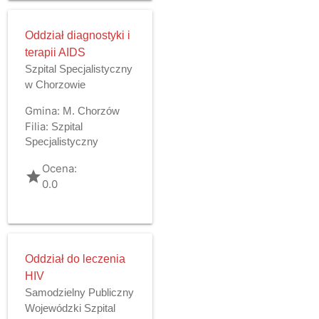
Oddział diagnostyki i
terapii AIDS
Szpital Specjalistyczny
w Chorzowie
Gmina:
M. Chorzów
Filia:
Szpital
Specjalistyczny
Ocena:
grade
0.0
Oddział do leczenia
HIV
Samodzielny Publiczny
Wojewódzki Szpital