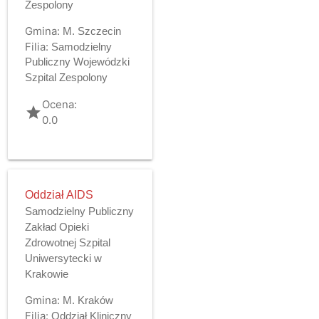
Zespolony
Gmina:
M. Szczecin
Filia:
Samodzielny
Publiczny Wojewódzki
Szpital Zespolony
Ocena:
grade
0.0
Oddział AIDS
Samodzielny Publiczny
Zakład Opieki
Zdrowotnej Szpital
Uniwersytecki w
Krakowie
Gmina:
M. Kraków
Filia:
Oddział Kliniczny