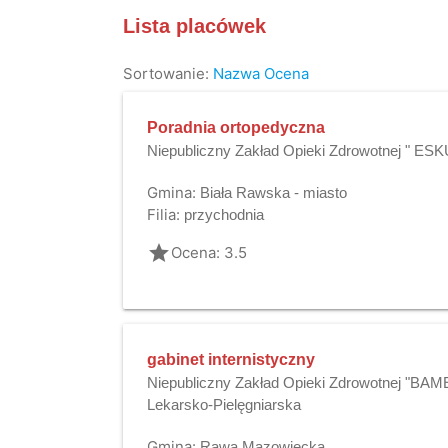
Lista placówek
Sortowanie:
Nazwa
Ocena
Poradnia ortopedyczna
Niepubliczny Zakład Opieki Zdrowotnej " ES
Gmina:
Biała Rawska - miasto
Filia:
przychodnia
grade
Ocena: 3.5
gabinet internistyczny
Niepubliczny Zakład Opieki Zdrowotnej "BAM
Lekarsko-Pielęgniarska
Gmina:
Rawa Mazowiecka