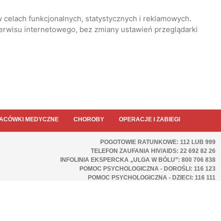
 celach funkcjonalnych, statystycznych i reklamowych.
serwisu internetowego, bez zmiany ustawień przeglądarki
ACÓWKI MEDYCZNE
CHOROBY
OPERACJE I ZABIEGI
POGOTOWIE RATUNKOWE: 112 LUB 999
TELEFON ZAUFANIA HIV/AIDS: 22 692 82 26
INFOLINIA EKSPERCKA „ULGA W BÓLU”: 800 706 838
POMOC PSYCHOLOGICZNA - DOROŚLI: 116 123
POMOC PSYCHOLOGICZNA - DZIECI: 116 111