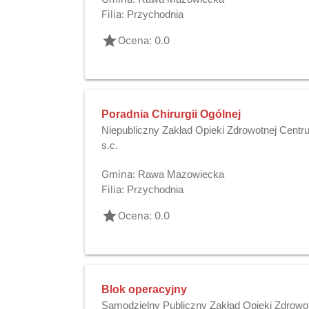
Filia:
Przychodnia
grade
Ocena: 0.0
Poradnia Chirurgii Ogólnej
Niepubliczny Zakład Opieki Zdrowotnej Ce
s.c.
Gmina:
Rawa Mazowiecka
Filia:
Przychodnia
grade
Ocena: 0.0
Blok operacyjny
Samodzielny Publiczny Zakład Opieki Zdrowo