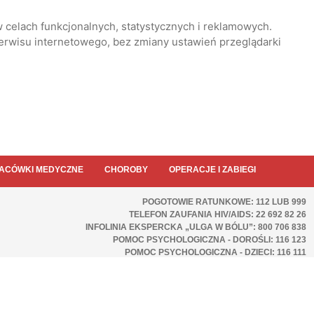
 celach funkcjonalnych, statystycznych i reklamowych.
serwisu internetowego, bez zmiany ustawień przeglądarki
ACÓWKI MEDYCZNE
CHOROBY
OPERACJE I ZABIEGI
POGOTOWIE RATUNKOWE: 112 LUB 999
TELEFON ZAUFANIA HIV/AIDS: 22 692 82 26
INFOLINIA EKSPERCKA „ULGA W BÓLU”: 800 706 838
POMOC PSYCHOLOGICZNA - DOROŚLI: 116 123
POMOC PSYCHOLOGICZNA - DZIECI: 116 111