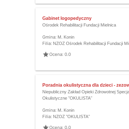
Gabinet logopedyczny
Ośrodek Rehabilitacji Fundacji Mielnica
Gmina:
M. Konin
Filia:
NZOZ Ośrodek Rehabilitacji Fundacji Mi
grade
Ocena: 0.0
Poradnia okulistyczna dla dzieci - zezo
Niepubliczny Zakład Opieki Zdrowotnej Specja
Okulistyczne "OKULISTA"
Gmina:
M. Konin
Filia:
NZOZ "OKULISTA"
grade
Ocena: 0.0