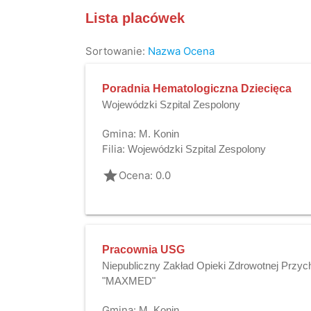
Lista placówek
Sortowanie:
Nazwa
Ocena
Poradnia Hematologiczna Dziecięca
Wojewódzki Szpital Zespolony
Gmina:
M. Konin
Filia:
Wojewódzki Szpital Zespolony
grade
Ocena: 0.0
Pracownia USG
Niepubliczny Zakład Opieki Zdrowotnej Przyc
"MAXMED"
Gmina:
M. Konin