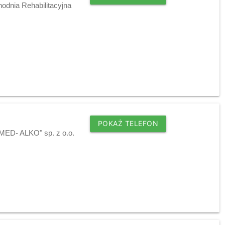
odnia Rehabilitacyjna
POKAŻ TELEFON
"MED- ALKO" sp. z o.o.