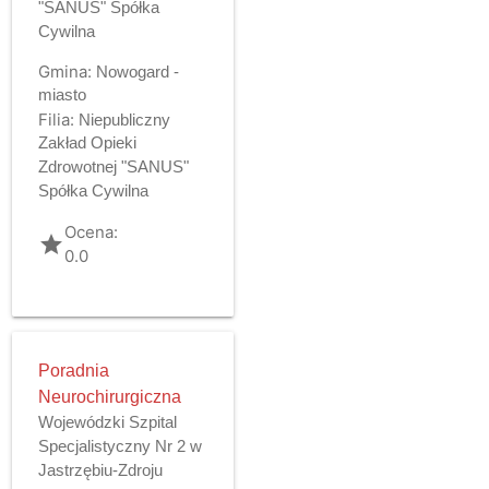
"SANUS" Spółka
Cywilna
Gmina:
Nowogard -
miasto
Filia:
Niepubliczny
Zakład Opieki
Zdrowotnej "SANUS"
Spółka Cywilna
Ocena:
grade
0.0
Poradnia
Neurochirurgiczna
Wojewódzki Szpital
Specjalistyczny Nr 2 w
Jastrzębiu-Zdroju