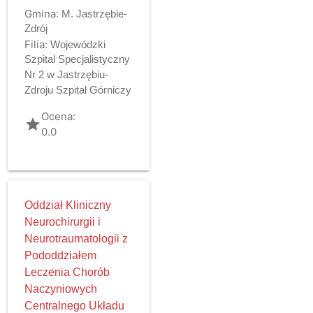
Gmina:
M. Jastrzębie-
Zdrój
Filia:
Wojewódzki
Szpital Specjalistyczny
Nr 2 w Jastrzębiu-
Zdroju Szpital Górniczy
Ocena:
grade
0.0
Oddział Kliniczny
Neurochirurgii i
Neurotraumatologii z
Pododdziałem
Leczenia Chorób
Naczyniowych
Centralnego Układu