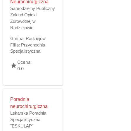
Neurochirurgiczna
Samodzielny Publiczny
Zakład Opieki
Zdrowotnej w
Radziejowie
Gmina:
Radziejów
Filia:
Przychodnia
Specjalistyczna
Ocena:
grade
0.0
Poradnia
neurochirurgiczna
Lekarska Poradnia
Specjalistyczna
"ESKULAP"