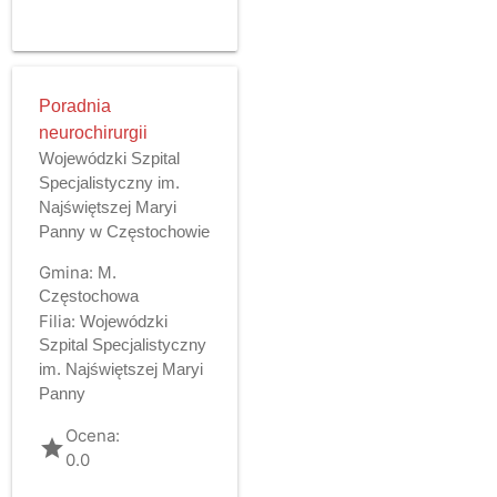
Poradnia
neurochirurgii
Wojewódzki Szpital
Specjalistyczny im.
Najświętszej Maryi
Panny w Częstochowie
Gmina:
M.
Częstochowa
Filia:
Wojewódzki
Szpital Specjalistyczny
im. Najświętszej Maryi
Panny
Ocena:
grade
0.0