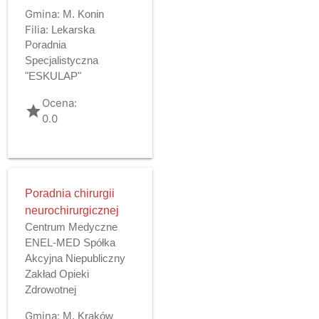
Gmina:
M. Konin
Filia:
Lekarska
Poradnia
Specjalistyczna
"ESKULAP"
Ocena:
grade
0.0
Poradnia chirurgii
neurochirurgicznej
Centrum Medyczne
ENEL-MED Spółka
Akcyjna Niepubliczny
Zakład Opieki
Zdrowotnej
Gmina:
M. Kraków