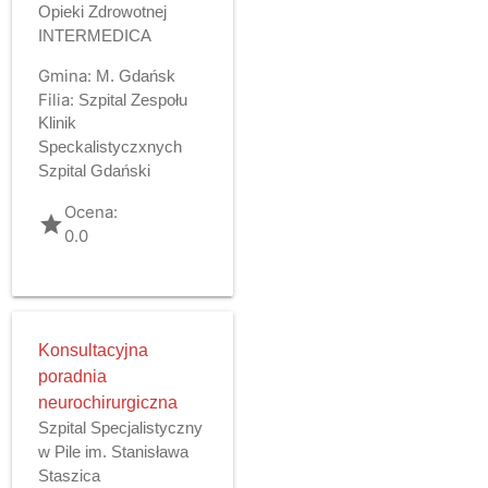
Opieki Zdrowotnej
INTERMEDICA
Gmina:
M. Gdańsk
Filia:
Szpital Zespołu
Klinik
Speckalistyczxnych
Szpital Gdański
Ocena:
grade
0.0
Konsultacyjna
poradnia
neurochirurgiczna
Szpital Specjalistyczny
w Pile im. Stanisława
Staszica