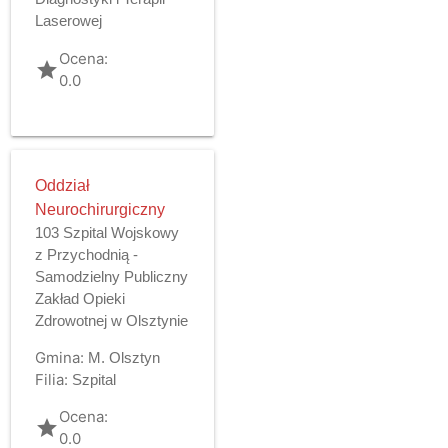
Laserowej
Ocena:
grade
0.0
Oddział
Neurochirurgiczny
103 Szpital Wojskowy
z Przychodnią -
Samodzielny Publiczny
Zakład Opieki
Zdrowotnej w Olsztynie
Gmina:
M. Olsztyn
Filia:
Szpital
Ocena:
grade
0.0