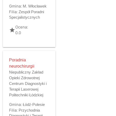
Gmina:
M. Włocławek
Filia:
Zespół Poradni
Specjalistycznych
Ocena:
grade
0.0
Poradnia
neurochirurgii
Niepubliczny Zakład
Opieki Zdrowotnej
Centrum Diagnostyki i
Terapii Laserowej
Politechniki Łódzkiej
Gmina:
Łódź-Polesie
Filia:
Przychodnia
Diagnostyki i Terapii