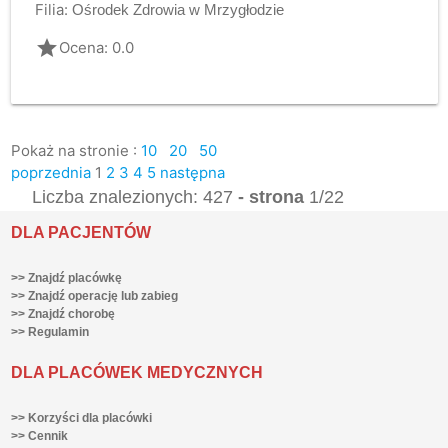
Filia:
Ośrodek Zdrowia w Mrzygłodzie
grade
Ocena: 0.0
Pokaż na stronie :
10
20
50
poprzednia
1
2
3
4
5
następna
Liczba znalezionych: 427
- strona
1/22
DLA PACJENTÓW
>> Znajdź placówkę
>> Znajdź operację lub zabieg
>> Znajdź chorobę
>> Regulamin
DLA PLACÓWEK MEDYCZNYCH
>> Korzyści dla placówki
>> Cennik