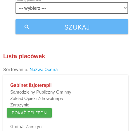
SZUKAJ
search
Lista placówek
Sortowanie:
Nazwa
Ocena
Gabinet fizjoterapii
Samodzielny Publiczny Gminny
Zakład Opieki Zdrowotnej w
Zarszynie
POKAŻ TELEFON
Gmina:
Zarszyn