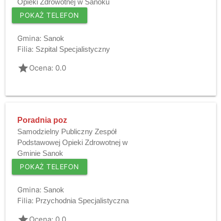
Opieki Zdrowotnej w Sanoku
POKAŻ TELEFON
Gmina:
Sanok
Filia:
Szpital Specjalistyczny
grade
Ocena: 0.0
Poradnia poz
Samodzielny Publiczny Zespół
Podstawowej Opieki Zdrowotnej w
Gminie Sanok
POKAŻ TELEFON
Gmina:
Sanok
Filia:
Przychodnia Specjalistyczna
grade
Ocena: 0.0