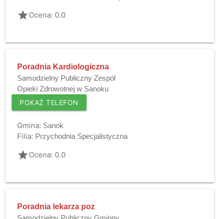
grade
Ocena: 0.0
Poradnia Kardiologiczna
Samodzielny Publiczny Zespół
Opieki Zdrowotnej w Sanoku
POKAŻ TELEFON
Gmina:
Sanok
Filia:
Przychodnia Specjalistyczna
grade
Ocena: 0.0
Poradnia lekarza poz
Samodzielny Publiczny Gminny