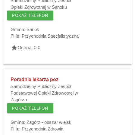
Samodzielny Publiczny Zespół
Opieki Zdrowotnej w Sanoku
POKAŻ TELEFON
Gmina:
Sanok
Filia:
Przychodnia Specjalistyczna
grade
Ocena: 0.0
Poradnia lekarza poz
Samodzielny Publiczny Zespół
Podstawowej Opieki Zdrowotnej w
Zagórzu
POKAŻ TELEFON
Gmina:
Zagórz - obszar wiejski
Filia:
Przychodnia Zdrowia