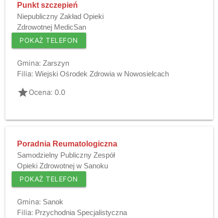
Punkt szczepień
Niepubliczny Zakład Opieki
Zdrowotnej MedicSan
POKAŻ TELEFON
Gmina:
Zarszyn
Filia:
Wiejski Ośrodek Zdrowia w Nowosielcach
grade
Ocena: 0.0
Poradnia Reumatologiczna
Samodzielny Publiczny Zespół
Opieki Zdrowotnej w Sanoku
POKAŻ TELEFON
Gmina:
Sanok
Filia:
Przychodnia Specjalistyczna