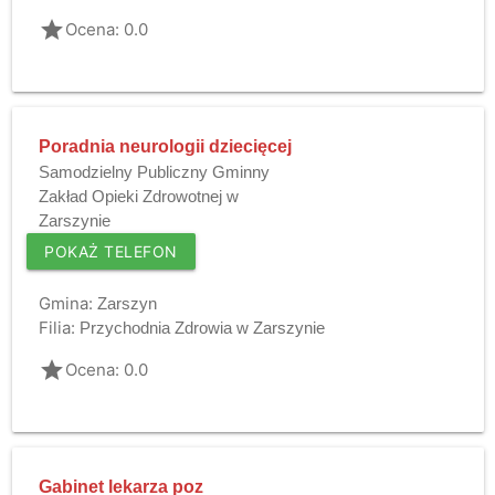
grade
Ocena: 0.0
Poradnia neurologii dziecięcej
Samodzielny Publiczny Gminny
Zakład Opieki Zdrowotnej w
Zarszynie
POKAŻ TELEFON
Gmina:
Zarszyn
Filia:
Przychodnia Zdrowia w Zarszynie
grade
Ocena: 0.0
Gabinet lekarza poz