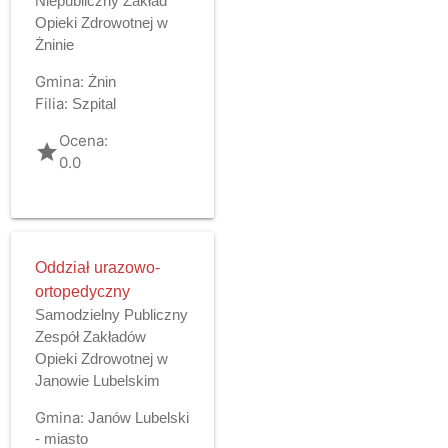
Niepubliczny Zakład
Opieki Zdrowotnej w
Żninie
Gmina:
Żnin
Filia:
Szpital
Ocena:
grade
0.0
Oddział urazowo-
ortopedyczny
Samodzielny Publiczny
Zespół Zakładów
Opieki Zdrowotnej w
Janowie Lubelskim
Gmina:
Janów Lubelski
- miasto