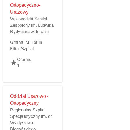
Ortopedyczno-
Urazowy
Wojewódzki Szpital
Zespolony im. Ludwika
Rydygiera w Toruniu
Gmina:
M. Toruń
Filia:
Szpital
Ocena:
grade
1
Oddział Urazowo -
Ortopedyczny
Regionalny Szpital
Specjalistyczny im. dr
Władysława
Biegańskiego