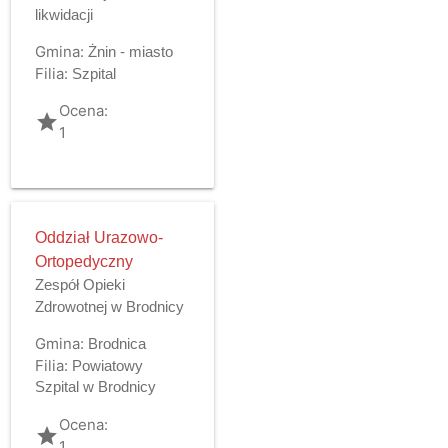
likwidacji
Gmina:
Żnin - miasto
Filia:
Szpital
Ocena:
grade
1
Oddział Urazowo-
Ortopedyczny
Zespół Opieki
Zdrowotnej w Brodnicy
Gmina:
Brodnica
Filia:
Powiatowy
Szpital w Brodnicy
Ocena:
grade
1