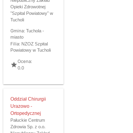
Niepubliczny Zakład
Opieki Zdrowotnej
"Szpital Powiatowy" w
Tucholi
Gmina:
Tuchola -
miasto
Filia:
NZOZ Szpital
Powiatowy w Tucholi
Ocena:
grade
0.0
Oddział Chirurgii
Urazowo -
Ortopedycznej
Pałuckie Centrum
Zdrowia Sp. z o.o.