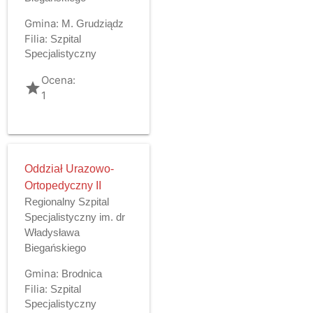
Gmina:
M. Grudziądz
Filia:
Szpital
Specjalistyczny
Ocena:
grade
1
Oddział Urazowo-
Ortopedyczny II
Regionalny Szpital
Specjalistyczny im. dr
Władysława
Biegańskiego
Gmina:
Brodnica
Filia:
Szpital
Specjalistyczny