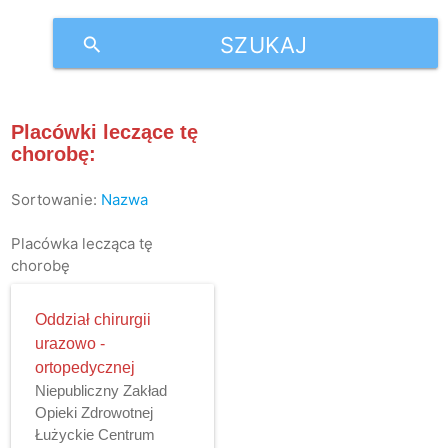
SZUKAJ
search
Placówki leczące tę
chorobę:
Sortowanie:
Nazwa
Placówka lecząca tę
chorobę
Oddział chirurgii
urazowo -
ortopedycznej
Niepubliczny Zakład
Opieki Zdrowotnej
Łużyckie Centrum