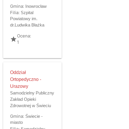
Gmina:
Inowrocław
Filia:
Szpital
Powiatowy im.
dr.Ludwika Błażka
Ocena:
grade
1
Oddział
Ortopedyczno -
Urazowy
Samodzielny Publiczny
Zakład Opieki
Zdrowotnej w Świeciu
Gmina:
Świecie -
miasto
Filia:
Samodzielny