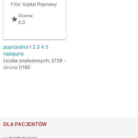
Filia:
Szpital Rejonowy
Ocena:
grade
0.0
poprzednia
1
2
3
4
5
następna
Liczba znalezionych: 2729
-
strona
1/182
DLA PACJENTÓW