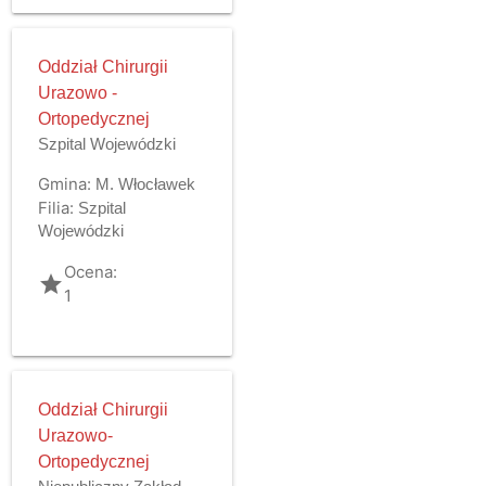
Oddział Chirurgii
Urazowo -
Ortopedycznej
Szpital Wojewódzki
Gmina:
M. Włocławek
Filia:
Szpital
Wojewódzki
Ocena:
grade
1
Oddział Chirurgii
Urazowo-
Ortopedycznej