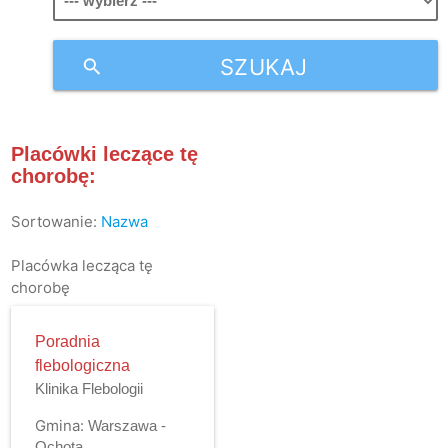
SZUKAJ
search
Placówki leczące tę
chorobę:
Sortowanie:
Nazwa
Placówka lecząca tę
chorobę
Poradnia
flebologiczna
Klinika Flebologii
Gmina:
Warszawa -
Ochota