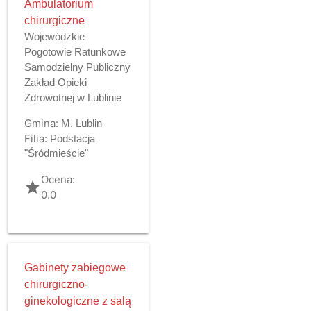
Ambulatorium
chirurgiczne
Wojewódzkie
Pogotowie Ratunkowe
Samodzielny Publiczny
Zakład Opieki
Zdrowotnej w Lublinie
Gmina:
M. Lublin
Filia:
Podstacja
"Śródmieście"
Ocena:
grade
0.0
Gabinety zabiegowe
chirurgiczno-
ginekologiczne z salą