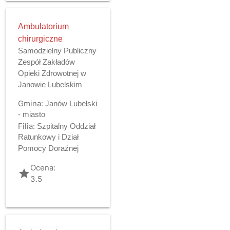
Ambulatorium
chirurgiczne
Samodzielny Publiczny
Zespół Zakładów
Opieki Zdrowotnej w
Janowie Lubelskim
Gmina:
Janów Lubelski
- miasto
Filia:
Szpitalny Oddział
Ratunkowy i Dział
Pomocy Doraźnej
Ocena:
grade
3.5