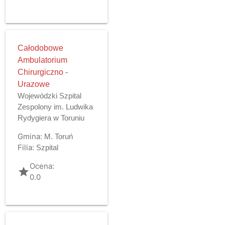
Całodobowe
Ambulatorium
Chirurgiczno -
Urazowe
Wojewódzki Szpital
Zespolony im. Ludwika
Rydygiera w Toruniu
Gmina:
M. Toruń
Filia:
Szpital
Ocena:
grade
0.0