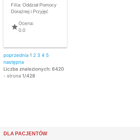
Filia:
Oddział Pomocy
Doraźnej i Przyjęć
Ocena:
grade
0.0
poprzednia
1
2
3
4
5
następna
Liczba znalezionych: 6420
- strona
1/428
DLA PACJENTÓW