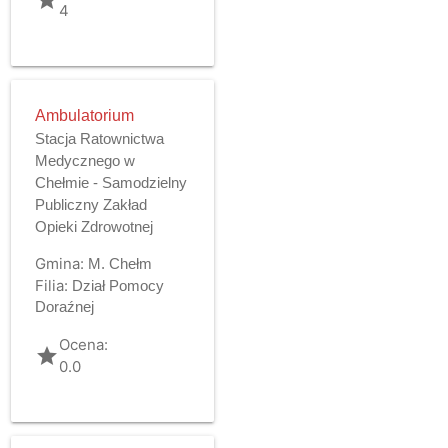
4
Ambulatorium
Stacja Ratownictwa
Medycznego w
Chełmie - Samodzielny
Publiczny Zakład
Opieki Zdrowotnej
Gmina:
M. Chełm
Filia:
Dział Pomocy
Doraźnej
Ocena:
grade
0.0