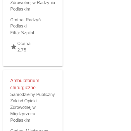
Zdrowotnej w Radzyniu
Podlaskim
Gmina:
Radzyń
Podlaski
Filia:
Szpital
Ocena:
grade
2.75
Ambulatorium
chirurgiczne
Samodzielny Publiczny
Zakład Opieki
Zdrowotnej w
Międzyrzecu
Podlaskim
Gmina:
Międzyrzec