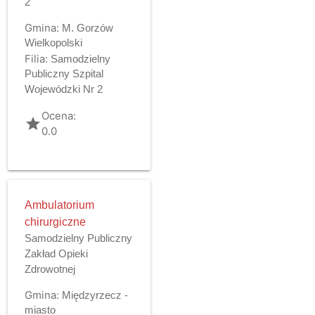
2
Gmina:
M. Gorzów
Wielkopolski
Filia:
Samodzielny
Publiczny Szpital
Wojewódzki Nr 2
Ocena:
grade
0.0
Ambulatorium
chirurgiczne
Samodzielny Publiczny
Zakład Opieki
Zdrowotnej
Gmina:
Międzyrzecz -
miasto