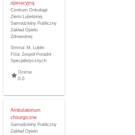
operacyjną
Centrum Onkologii
Ziemi Lubelskiej
Samodzielny Publiczny
Zakład Opieki
Zdrowotnej
Gmina:
M. Lublin
Filia:
Zespół Poradni
Specjalistycznych
Ocena:
grade
0.0
Ambulatorium
chirurgiczne
Samodzielny Publiczny
Zakład Opieki