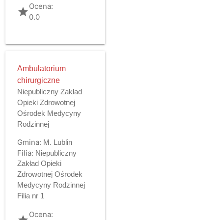
Ocena:
grade
0.0
Ambulatorium
chirurgiczne
Niepubliczny Zakład
Opieki Zdrowotnej
Ośrodek Medycyny
Rodzinnej
Gmina:
M. Lublin
Filia:
Niepubliczny
Zakład Opieki
Zdrowotnej Ośrodek
Medycyny Rodzinnej
Filia nr 1
Ocena:
grade