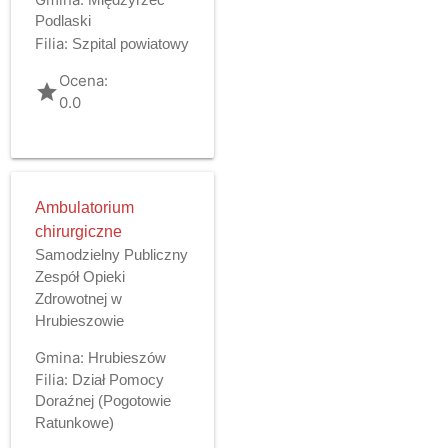
Podlaski
Filia:
Szpital powiatowy
Ocena:
grade
0.0
Ambulatorium
chirurgiczne
Samodzielny Publiczny
Zespół Opieki
Zdrowotnej w
Hrubieszowie
Gmina:
Hrubieszów
Filia:
Dział Pomocy
Doraźnej (Pogotowie
Ratunkowe)