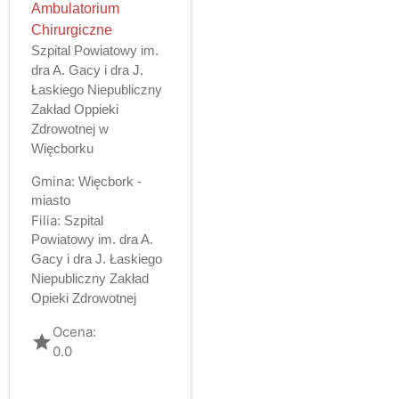
Ambulatorium
Chirurgiczne
Szpital Powiatowy im.
dra A. Gacy i dra J.
Łaskiego Niepubliczny
Zakład Oppieki
Zdrowotnej w
Więcborku
Gmina:
Więcbork -
miasto
Filia:
Szpital
Powiatowy im. dra A.
Gacy i dra J. Łaskiego
Niepubliczny Zakład
Opieki Zdrowotnej
Ocena:
grade
0.0