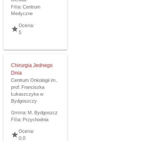
Filia:
Centrum
Medyczne
Ocena:
grade
5
Chirurgia Jednego
Dnia
Centrum Onkologii im.
prof. Franciszka
Łukaszczyka w
Bydgoszczy
Gmina:
M. Bydgoszcz
Filia:
Przychodnia
Ocena:
grade
0.0