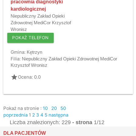
pracownia diagnostyki
kardiologicznej
Niepubliczny Zakład Opieki
Zdrowotnej MediCor Krzysztof
Wronisz
POKAŻ TELEFON
Gmina:
Kętrzyn
Filia:
Niepubliczny Zakład Opieki Zdrowotnej MediCor
Krzysztof Wronisz
grade
Ocena: 0.0
Pokaż na stronie :
10
20
50
poprzednia
1
2
3
4
5
następna
Liczba znalezionych: 229
- strona
1/12
DLA PACJENTÓW