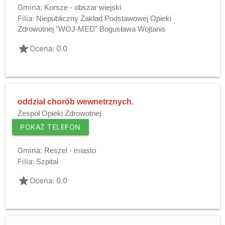
Gmina:
Korsze - obszar wiejski
Filia:
Niepubliczny Zakład Podstawowej Opieki
Zdrowotnej "WOJ-MED" Bogusława Wojtanis
grade
Ocena: 0.0
oddział chorób wewnetrznych.
Zespół Opieki Zdrowotnej
POKAŻ TELEFON
Gmina:
Reszel - miasto
Filia:
Szpital
grade
Ocena: 0.0