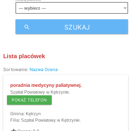
SZUKAJ
search
Lista placówek
Sortowanie:
Nazwa
Ocena
poradnia medycyny paliatywnej.
Szpital Powiatowy w Kętrzynie.
POKAŻ TELEFON
Gmina:
Kętrzyn
Filia:
Szpital Powiatowy w Kętrzynie.