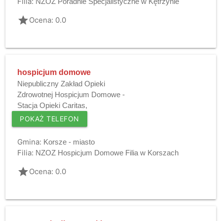
Filia:
NZOZ Poradnie Specjalistyczne w Kętrzynie
grade
Ocena: 0.0
hospicjum domowe
Niepubliczny Zakład Opieki
Zdrowotnej Hospicjum Domowe -
Stacja Opieki Caritas,
POKAŻ TELEFON
Gmina:
Korsze - miasto
Filia:
NZOZ Hospicjum Domowe Filia w Korszach
grade
Ocena: 0.0