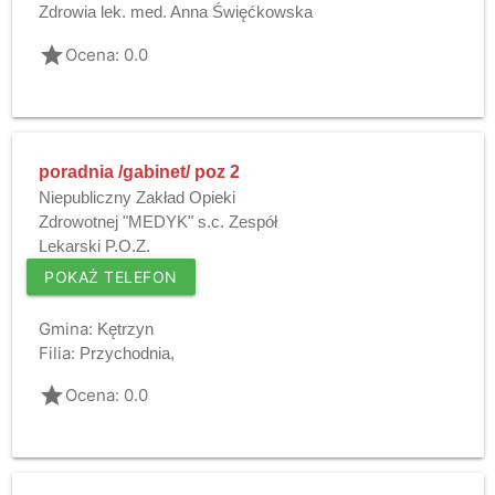
Zdrowia lek. med. Anna Święćkowska
grade
Ocena: 0.0
poradnia /gabinet/ poz 2
Niepubliczny Zakład Opieki
Zdrowotnej "MEDYK" s.c. Zespół
Lekarski P.O.Z.
POKAŻ TELEFON
Gmina:
Kętrzyn
Filia:
Przychodnia,
grade
Ocena: 0.0