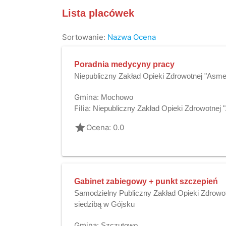
Lista placówek
Sortowanie:
Nazwa
Ocena
Poradnia medycyny pracy
Niepubliczny Zakład Opieki Zdrowotnej "Asm
Gmina:
Mochowo
Filia:
Niepubliczny Zakład Opieki Zdrowotne
grade
Ocena: 0.0
Gabinet zabiegowy + punkt szczepień
Samodzielny Publiczny Zakład Opieki Zdrowo
siedzibą w Gójsku
Gmina:
Szczutowo