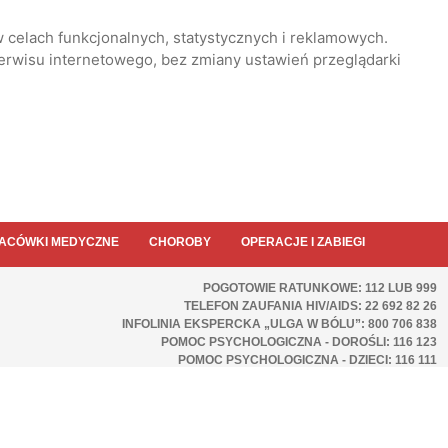
 celach funkcjonalnych, statystycznych i reklamowych.
serwisu internetowego, bez zmiany ustawień przeglądarki
ACÓWKI MEDYCZNE
CHOROBY
OPERACJE I ZABIEGI
POGOTOWIE RATUNKOWE: 112 LUB 999
TELEFON ZAUFANIA HIV/AIDS: 22 692 82 26
INFOLINIA EKSPERCKA „ULGA W BÓLU”: 800 706 838
POMOC PSYCHOLOGICZNA - DOROŚLI: 116 123
POMOC PSYCHOLOGICZNA - DZIECI: 116 111