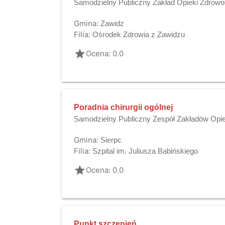
Samodzielny Publiczny Zakład Opieki Zdrowo
Gmina:
Zawidz
Filia:
Ośrodek Zdrowia z Zawidzu
grade
Ocena: 0.0
Poradnia chirurgii ogólnej
Samodzielny Publiczny Zespół Zakładów Opie
Gmina:
Sierpc
Filia:
Szpital im. Juliusza Babińskiego
grade
Ocena: 0.0
Punkt szczepień