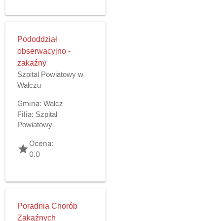
Pododdział
obserwacyjno -
zakaźny
Szpital Powiatowy w
Wałczu
Gmina:
Wałcz
Filia:
Szpital
Powiatowy
Ocena:
grade
0.0
Poradnia Chorób
Zakaźnych