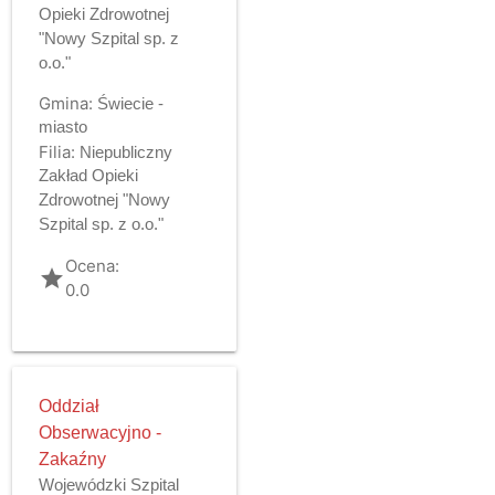
Opieki Zdrowotnej
"Nowy Szpital sp. z
o.o."
Gmina:
Świecie -
miasto
Filia:
Niepubliczny
Zakład Opieki
Zdrowotnej "Nowy
Szpital sp. z o.o."
Ocena:
grade
0.0
Oddział
Obserwacyjno -
Zakaźny
Wojewódzki Szpital