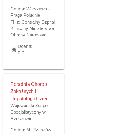
Gmina:
Warszawa -
Praga Południe
Filia:
Centralny Szpital
Kliniczny Ministerstwa
Obrony Narodowej
Ocena:
grade
0.0
Poradnia Chorób
Zakaźnych i
Hepatologii Dzieci
Wojewódzki Zespół
Specjalistyczny w
Rzeszowie
Gmina:
M. Rzeszów