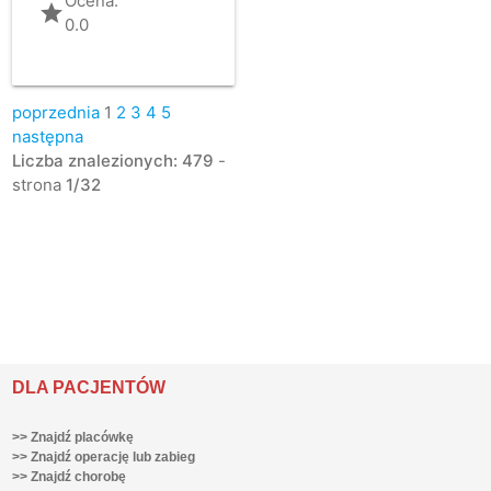
Ocena:
grade
0.0
poprzednia
1
2
3
4
5
następna
Liczba znalezionych: 479
-
strona
1/32
DLA PACJENTÓW
>> Znajdź placówkę
>> Znajdź operację lub zabieg
>> Znajdź chorobę