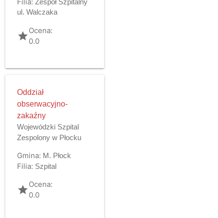
Filia:
Zespół Szpitalny
ul. Walczaka
Ocena:
grade
0.0
Oddział
obserwacyjno-
zakaźny
Wojewódzki Szpital
Zespolony w Płocku
Gmina:
M. Płock
Filia:
Szpital
Ocena:
grade
0.0