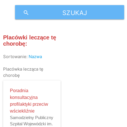
SZUKAJ
search
Placówki leczące tę
chorobę:
Sortowanie:
Nazwa
Placówka lecząca tę
chorobę
Poradnia
konsultacyjna
profilaktyki przeciw
wściekliźnie
Samodzielny Publiczny
Szpital Wojewódzki im.