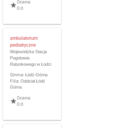
Ocena:
grade
0.0
ambulatorium
pediatryczne
Wojewódzka Stacja
Pogotowia
Ratunkowego w Łodzi
Gmina:
Łódź-Górna
Filia:
Oddział Łódź
Górna
Ocena:
grade
0.0