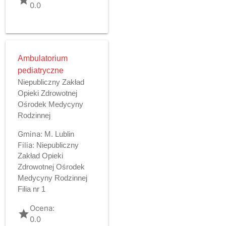
0.0
Ambulatorium
pediatryczne
Niepubliczny Zakład
Opieki Zdrowotnej
Ośrodek Medycyny
Rodzinnej
Gmina:
M. Lublin
Filia:
Niepubliczny
Zakład Opieki
Zdrowotnej Ośrodek
Medycyny Rodzinnej
Filia nr 1
Ocena:
grade
0.0