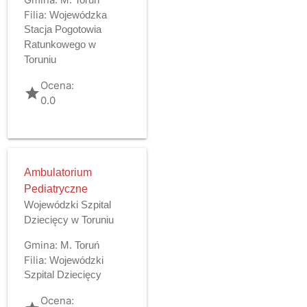
Filia:
Wojewódzka
Stacja Pogotowia
Ratunkowego w
Toruniu
Ocena:
grade
0.0
Ambulatorium
Pediatryczne
Wojewódzki Szpital
Dziecięcy w Toruniu
Gmina:
M. Toruń
Filia:
Wojewódzki
Szpital Dziecięcy
Ocena: