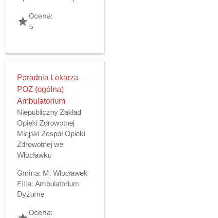
Ocena:
grade
5
Poradnia Lekarza
POZ (ogólna)
Ambulatorium
Niepubliczny Zakład
Opieki Zdrowotnej
Miejski Zespół Opieki
Zdrowotnej we
Włocławku
Gmina:
M. Włocławek
Filia:
Ambulatorium
Dyżurne
Ocena:
grade