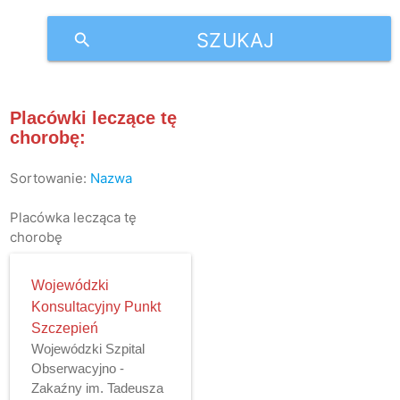
SZUKAJ
search
Placówki leczące tę
chorobę:
Sortowanie:
Nazwa
Placówka lecząca tę
chorobę
Wojewódzki
Konsultacyjny Punkt
Szczepień
Wojewódzki Szpital
Obserwacyjno -
Zakaźny im. Tadeusza