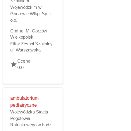
Szpitalem
Wojewódzkim w
Gorzowie Wlkp. Sp. z
o.o.
Gmina:
M. Gorzów
Wielkopolski
Filia:
Zespół Szpitalny
ul. Warszawska
Ocena:
grade
0.0
ambulatorium
pediatryczne
Wojewódzka Stacja
Pogotowia
Ratunkowego w Łodzi