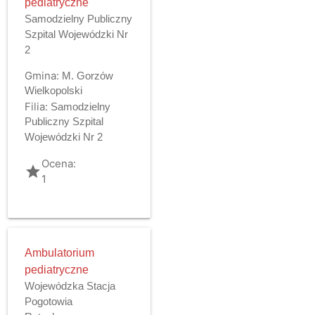
pediatryczne
Samodzielny Publiczny
Szpital Wojewódzki Nr
2
Gmina:
M. Gorzów
Wielkopolski
Filia:
Samodzielny
Publiczny Szpital
Wojewódzki Nr 2
Ocena:
grade
1
Ambulatorium
pediatryczne
Wojewódzka Stacja
Pogotowia