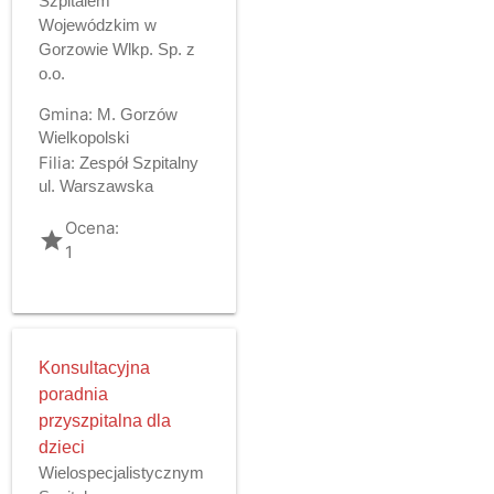
Szpitalem
Wojewódzkim w
Gorzowie Wlkp. Sp. z
o.o.
Gmina:
M. Gorzów
Wielkopolski
Filia:
Zespół Szpitalny
ul. Warszawska
Ocena:
grade
1
Konsultacyjna
poradnia
przyszpitalna dla
dzieci
Wielospecjalistycznym