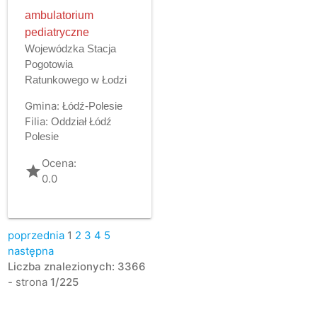
ambulatorium
pediatryczne
Wojewódzka Stacja
Pogotowia
Ratunkowego w Łodzi
Gmina:
Łódź-Polesie
Filia:
Oddział Łódź
Polesie
Ocena:
grade
0.0
poprzednia
1
2
3
4
5
następna
Liczba znalezionych: 3366
- strona
1/225