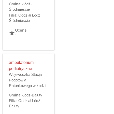
Gmina:
Łódź-
Śródmieście
Filia:
Oddział Łodź
Śródmieście
Ocena:
grade
1
ambulatorium
pediatryczne
Wojewódzka Stacja
Pogotowia
Ratunkowego w Łodzi
Gmina:
Łódź-Bałuty
Filia:
Oddział Łódź
Bałuty