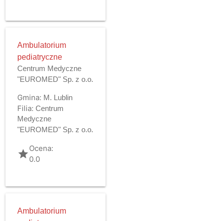
Ambulatorium
pediatryczne
Centrum Medyczne
"EUROMED" Sp. z o.o.
Gmina:
M. Lublin
Filia:
Centrum
Medyczne
"EUROMED" Sp. z o.o.
Ocena:
grade
0.0
Ambulatorium