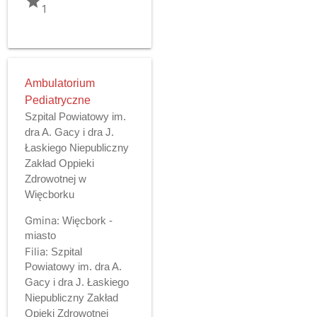
grade
1
Ambulatorium
Pediatryczne
Szpital Powiatowy im.
dra A. Gacy i dra J.
Łaskiego Niepubliczny
Zakład Oppieki
Zdrowotnej w
Więcborku
Gmina:
Więcbork -
miasto
Filia:
Szpital
Powiatowy im. dra A.
Gacy i dra J. Łaskiego
Niepubliczny Zakład
Opieki Zdrowotnej