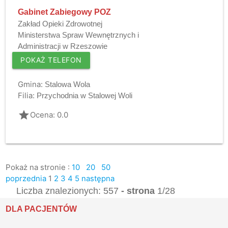
Gabinet Zabiegowy POZ
Zakład Opieki Zdrowotnej
Ministerstwa Spraw Wewnętrznych i
Administracji w Rzeszowie
POKAŻ TELEFON
Gmina:
Stalowa Wola
Filia:
Przychodnia w Stalowej Woli
grade
Ocena: 0.0
Pokaż na stronie :
10
20
50
poprzednia
1
2
3
4
5
następna
Liczba znalezionych: 557
- strona
1/28
DLA PACJENTÓW