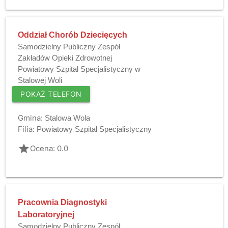
Oddział Chorób Dziecięcych
Samodzielny Publiczny Zespół
Zakładów Opieki Zdrowotnej
Powiatowy Szpital Specjalistyczny w
Stalowej Woli
POKAŻ TELEFON
Gmina:
Stalowa Wola
Filia:
Powiatowy Szpital Specjalistyczny
grade
Ocena: 0.0
Pracownia Diagnostyki
Laboratoryjnej
Samodzielny Publiczny Zespół