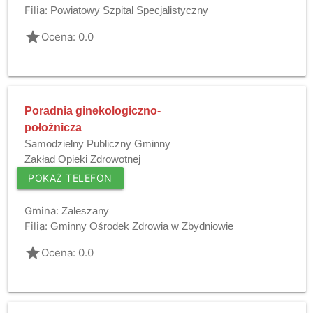
Filia:
Powiatowy Szpital Specjalistyczny
grade
Ocena: 0.0
Poradnia ginekologiczno-
położnicza
Samodzielny Publiczny Gminny
Zakład Opieki Zdrowotnej
POKAŻ TELEFON
Gmina:
Zaleszany
Filia:
Gminny Ośrodek Zdrowia w Zbydniowie
grade
Ocena: 0.0