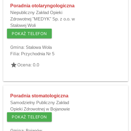
Poradnia otolaryngologiczna
Niepubliczny Zakład Opieki
Zdrowotnej "MEDYK" Sp. z o.o. w
Stalowej Woli
POKAŻ TELEFON
Gmina:
Stalowa Wola
Filia:
Przychodnia Nr 5
grade
Ocena: 0.0
Poradnia stomatologiczna
Samodzielny Publiczny Zakład
Opieki Zdrowotnej w Bojanowie
POKAŻ TELEFON
Gmina:
Bojanów