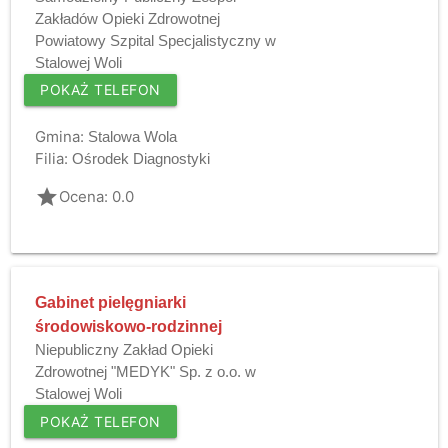
Zakładów Opieki Zdrowotnej
Powiatowy Szpital Specjalistyczny w
Stalowej Woli
POKAŻ TELEFON
Gmina:
Stalowa Wola
Filia:
Ośrodek Diagnostyki
grade
Ocena: 0.0
Gabinet pielęgniarki
środowiskowo-rodzinnej
Niepubliczny Zakład Opieki
Zdrowotnej "MEDYK" Sp. z o.o. w
Stalowej Woli
POKAŻ TELEFON