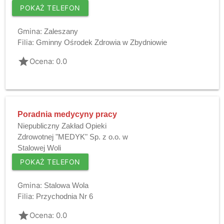
POKAŻ TELEFON
Gmina:
Zaleszany
Filia:
Gminny Ośrodek Zdrowia w Zbydniowie
grade
Ocena: 0.0
Poradnia medycyny pracy
Niepubliczny Zakład Opieki
Zdrowotnej "MEDYK" Sp. z o.o. w
Stalowej Woli
POKAŻ TELEFON
Gmina:
Stalowa Wola
Filia:
Przychodnia Nr 6
grade
Ocena: 0.0