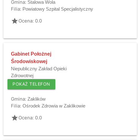
Gmina:
Stalowa Wola
Filia:
Powiatowy Szpital Specjalistyczny
grade
Ocena: 0.0
Gabinet Położnej
Środowiskowej
Niepubliczny Zakład Opieki
Zdrowotnej
POKAŻ TELEFON
Gmina:
Zaklików
Filia:
Ośrodek Zdrowia w Zaklikowie
grade
Ocena: 0.0