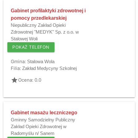
Gabinet profilaktyki zdrowotnej i
pomocy przedlekarskiej
Niepubliczny Zakład Opieki
Zdrowotnej "MEDYK" Sp. z o.o. w
Stalowej Woli
POKAŻ TELEFON
Gmina:
Stalowa Wola
Filia:
Zakład Medycyny Szkolnej
grade
Ocena: 0.0
Gabinet masażu leczniczego
Gminny Samodzielny Publiczny
Zakład Opieki Zdrowotnej w
Radomyślu n/ Sanem