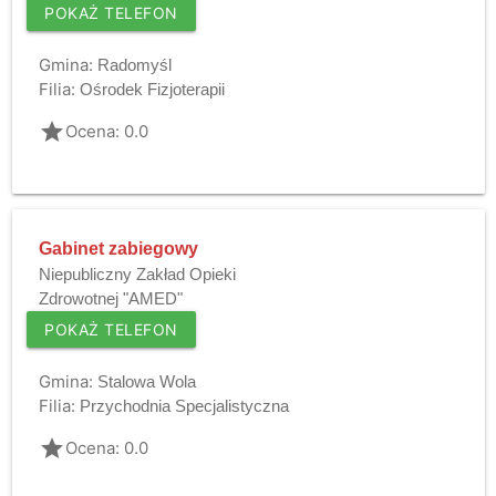
POKAŻ TELEFON
Gmina:
Radomyśl
Filia:
Ośrodek Fizjoterapii
grade
Ocena: 0.0
Gabinet zabiegowy
Niepubliczny Zakład Opieki
Zdrowotnej "AMED"
POKAŻ TELEFON
Gmina:
Stalowa Wola
Filia:
Przychodnia Specjalistyczna
grade
Ocena: 0.0