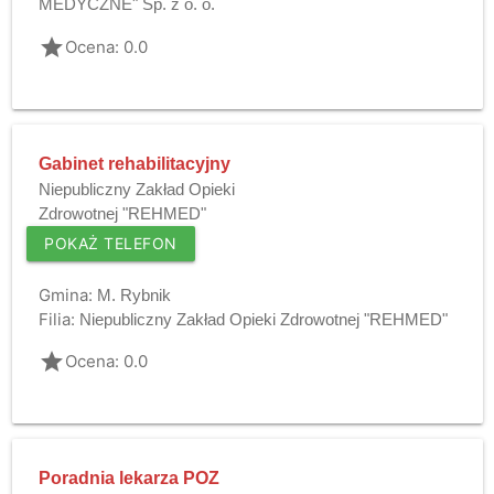
MEDYCZNE" Sp. z o. o.
grade
Ocena: 0.0
Gabinet rehabilitacyjny
Niepubliczny Zakład Opieki
Zdrowotnej "REHMED"
POKAŻ TELEFON
Gmina:
M. Rybnik
Filia:
Niepubliczny Zakład Opieki Zdrowotnej "REHMED"
grade
Ocena: 0.0
Poradnia lekarza POZ