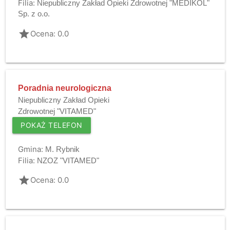
Filia:
Niepubliczny Zakład Opieki Zdrowotnej "MEDIKOL"
Sp. z o.o.
grade
Ocena: 0.0
Poradnia neurologiczna
Niepubliczny Zakład Opieki
Zdrowotnej "VITAMED"
POKAŻ TELEFON
Gmina:
M. Rybnik
Filia:
NZOZ "VITAMED"
grade
Ocena: 0.0