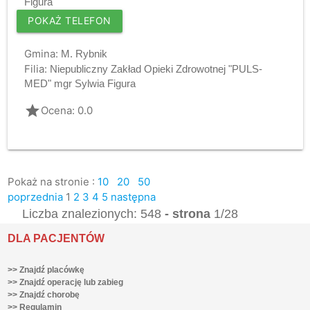
Figura
POKAŻ TELEFON
Gmina:
M. Rybnik
Filia:
Niepubliczny Zakład Opieki Zdrowotnej "PULS-
MED" mgr Sylwia Figura
grade
Ocena: 0.0
Pokaż na stronie :
10
20
50
poprzednia
1
2
3
4
5
następna
Liczba znalezionych: 548
- strona
1/28
DLA PACJENTÓW
>> Znajdź placówkę
>> Znajdź operację lub zabieg
>> Znajdź chorobę
>> Regulamin