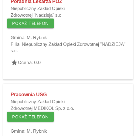
Poradnia Lekarza POZ
Niepubliczny Zakład Opieki
Zdrowotnej "Nadzieja" s.c
POKAŻ TELEFON
Gmina:
M. Rybnik
Filia:
Niepubliczny Zakład Opieki Zdrowotnej "NADZIEJA"
s.c.
grade
Ocena: 0.0
Pracownia USG
Niepubliczny Zakład Opieki
Zdrowotnej MEDIKOL Sp. z o.o.
POKAŻ TELEFON
Gmina:
M. Rybnik