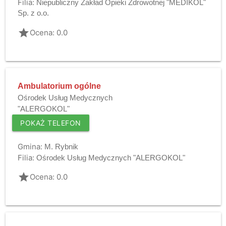
Filia:
Niepubliczny Zakład Opieki Zdrowotnej "MEDIKOL"
Sp. z o.o.
grade
Ocena: 0.0
Ambulatorium ogólne
Ośrodek Usług Medycznych
"ALERGOKOL"
POKAŻ TELEFON
Gmina:
M. Rybnik
Filia:
Ośrodek Usług Medycznych "ALERGOKOL"
grade
Ocena: 0.0