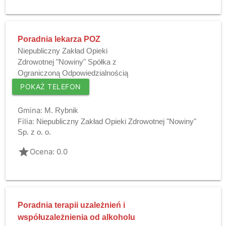
Poradnia lekarza POZ
Niepubliczny Zakład Opieki
Zdrowotnej "Nowiny" Spółka z
Ograniczoną Odpowiedzialnością
POKAŻ TELEFON
Gmina:
M. Rybnik
Filia:
Niepubliczny Zakład Opieki Zdrowotnej "Nowiny"
Sp. z o. o.
grade
Ocena: 0.0
Poradnia terapii uzależnień i
współuzależnienia od alkoholu