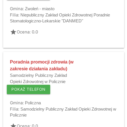
Gmina:
Zwoleń - miasto
Filia:
Niepubliczny Zakład Opieki Zdrowotnej Poradnie
Stomatologiczno-Lekarskie "DANMED"
grade
Ocena: 0.0
Poradnia promocji zdrowia (w
zakresie działania zakładu)
Samodzielny Publiczny Zakład
Opieki Zdrowotnej w Policznie
POKAŻ TELEFON
Gmina:
Policzna
Filia:
Samodzielny Publiczny Zakład Opieki Zdrowotnej w
Policznie
grade
Ocena: 0.0