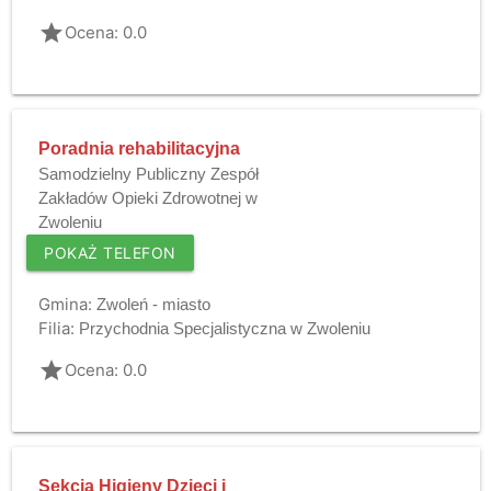
grade
Ocena: 0.0
Poradnia rehabilitacyjna
Samodzielny Publiczny Zespół
Zakładów Opieki Zdrowotnej w
Zwoleniu
POKAŻ TELEFON
Gmina:
Zwoleń - miasto
Filia:
Przychodnia Specjalistyczna w Zwoleniu
grade
Ocena: 0.0
Sekcja Higieny Dzieci i