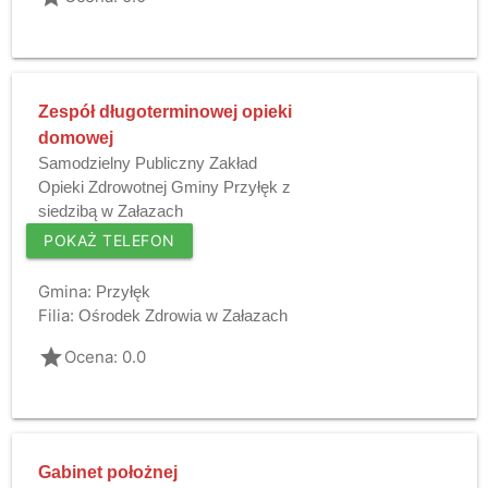
Zespół długoterminowej opieki
domowej
Samodzielny Publiczny Zakład
Opieki Zdrowotnej Gminy Przyłęk z
siedzibą w Załazach
POKAŻ TELEFON
Gmina:
Przyłęk
Filia:
Ośrodek Zdrowia w Załazach
grade
Ocena: 0.0
Gabinet położnej