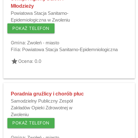
Młodzieży
Powiatowa Stacja Sanitarno-
Epidemiologiczna w Zwoleniu
POKAŻ TELEFON
Gmina:
Zwoleń - miasto
Filia:
Powiatowa Stacja Sanitarno-Epidemniologiczna
grade
Ocena: 0.0
Poradnia gruźlicy i chorób płuc
Samodzielny Publiczny Zespół
Zakładów Opieki Zdrowotnej w
Zwoleniu
POKAŻ TELEFON
Gmina:
Zwoleń - miasto