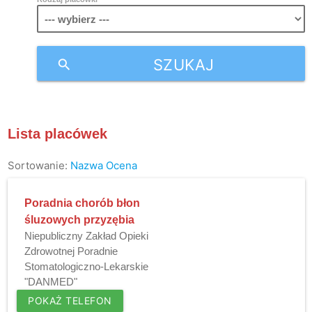
SZUKAJ
search
Lista placówek
Sortowanie:
Nazwa
Ocena
Poradnia chorób błon
śluzowych przyzębia
Niepubliczny Zakład Opieki
Zdrowotnej Poradnie
Stomatologiczno-Lekarskie
"DANMED"
POKAŻ TELEFON