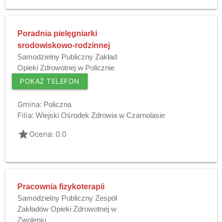
Poradnia pielęgniarki
srodowiskowo-rodzinnej
Samodzielny Publiczny Zakład
Opieki Zdrowotnej w Policznie
POKAŻ TELEFON
Gmina:
Policzna
Filia:
Wiejski Ośrodek Zdrowia w Czarnolasie
grade
Ocena: 0.0
Pracownia fizykoterapii
Samodzielny Publiczny Zespół
Zakładów Opieki Zdrowotnej w
Zwoleniu