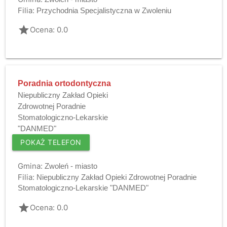
Filia:
Przychodnia Specjalistyczna w Zwoleniu
grade
Ocena: 0.0
Poradnia ortodontyczna
Niepubliczny Zakład Opieki
Zdrowotnej Poradnie
Stomatologiczno-Lekarskie
"DANMED"
POKAŻ TELEFON
Gmina:
Zwoleń - miasto
Filia:
Niepubliczny Zakład Opieki Zdrowotnej Poradnie
Stomatologiczno-Lekarskie "DANMED"
grade
Ocena: 0.0