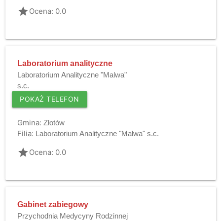
grade
Ocena: 0.0
Laboratorium analityczne
Laboratorium Analityczne "Malwa"
s.c.
POKAŻ TELEFON
Gmina:
Złotów
Filia:
Laboratorium Analityczne "Malwa" s.c.
grade
Ocena: 0.0
Gabinet zabiegowy
Przychodnia Medycyny Rodzinnej