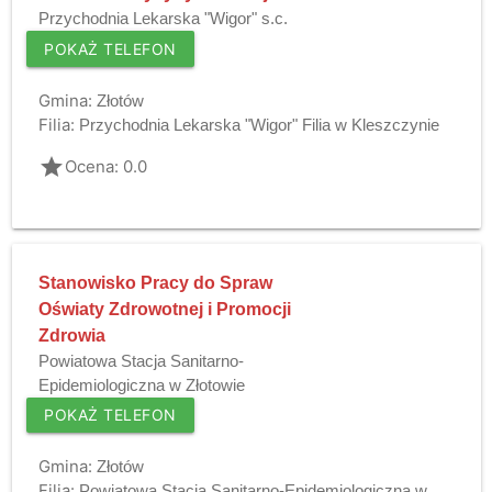
Przychodnia Lekarska "Wigor" s.c.
POKAŻ TELEFON
Gmina:
Złotów
Filia:
Przychodnia Lekarska "Wigor" Filia w Kleszczynie
grade
Ocena: 0.0
Stanowisko Pracy do Spraw
Oświaty Zdrowotnej i Promocji
Zdrowia
Powiatowa Stacja Sanitarno-
Epidemiologiczna w Złotowie
POKAŻ TELEFON
Gmina:
Złotów
Filia:
Powiatowa Stacja Sanitarno-Epidemiologiczna w