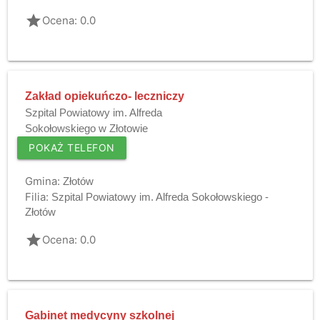
grade
Ocena: 0.0
Zakład opiekuńczo- leczniczy
Szpital Powiatowy im. Alfreda
Sokołowskiego w Złotowie
POKAŻ TELEFON
Gmina:
Złotów
Filia:
Szpital Powiatowy im. Alfreda Sokołowskiego -
Złotów
grade
Ocena: 0.0
Gabinet medycyny szkolnej