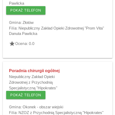
Pawlicka
POKAŻ TELEFON
Gmina:
Złotów
Filia:
Niepubliczny Zakład Opieki Zdrowotnej "Prom Vita"
Danuta Pawlicka
grade
Ocena: 0.0
Poradnia chirurgii ogólnej
Niepubliczny Zakład Opieki
Zdrowotnej z Przychodnią
Specjalistyczną "Hipokrates"
POKAŻ TELEFON
Gmina:
Okonek - obszar wiejski
Filia:
NZOZ z Przychodnią Specjalistyczną "Hipokrates"