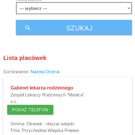
SZUKAJ
search
Lista placówek
Sortowanie:
Nazwa
Ocena
Gabinet lekarza rodzinnego
Zespół Lekarzy Rodzinnych "Medica"
s.c.
POKAŻ TELEFON
Gmina:
Okonek - obszar wiejski
Filia:
Przychodnia Wiejska Pniewo