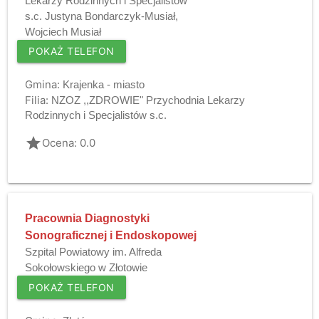
Lekarzy Rodzinnych i Specjalistów
s.c. Justyna Bondarczyk-Musiał,
Wojciech Musiał
POKAŻ TELEFON
Gmina:
Krajenka - miasto
Filia:
NZOZ ,,ZDROWIE" Przychodnia Lekarzy
Rodzinnych i Specjalistów s.c.
grade
Ocena: 0.0
Pracownia Diagnostyki
Sonograficznej i Endoskopowej
Szpital Powiatowy im. Alfreda
Sokołowskiego w Złotowie
POKAŻ TELEFON