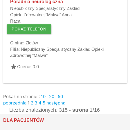
Poradnia neurologiczna
Niepubliczny Specjalistyczny Zakład
Opieki Zdrowotnej "Malwa" Anna
Raca
POKAŻ TELEFON
Gmina:
Złotów
Filia:
Niepubliczny Specjalistyczny Zakład Opieki
Zdrowotnej "Malwa"
grade
Ocena: 0.0
Pokaż na stronie :
10
20
50
poprzednia
1
2
3
4
5
następna
Liczba znalezionych: 315
- strona
1/16
DLA PACJENTÓW