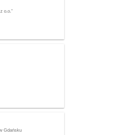
z o.o."
j w Gdańsku