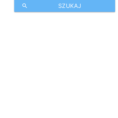
SZUKAJ
search