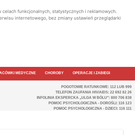
 celach funkcjonalnych, statystycznych i reklamowych.
serwisu internetowego, bez zmiany ustawień przeglądarki
ACÓWKI MEDYCZNE
CHOROBY
OPERACJE I ZABIEGI
POGOTOWIE RATUNKOWE: 112 LUB 999
TELEFON ZAUFANIA HIV/AIDS: 22 692 82 26
INFOLINIA EKSPERCKA „ULGA W BÓLU”: 800 706 838
POMOC PSYCHOLOGICZNA - DOROŚLI: 116 123
POMOC PSYCHOLOGICZNA - DZIECI: 116 111