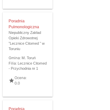
Poradnia
Pulmonologiczna
Niepubliczny Zakład
Opieki Zdrowotnej
"Lecznice Citomed " w
Toruniu
Gmina:
M. Toruń
Filia:
Lecznice Citomed
- Przychodnia nr 1
Ocena:
grade
0.0
Poradnia