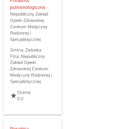
Poradnia
pulmonologiczna
Niepubliczny Zakład
Opieki Zdrowotnej
Centrum Medycyny
Rodzinnej i
Specjalistycznej
Gmina:
Zielonka
Filia:
Niepubliczny
Zakład Opieki
Zdrowotnej Centrum
Medycyny Rodzinnej i
Specjalistycznej
Ocena:
grade
0.0
Poradnia