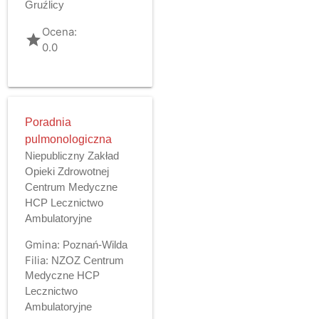
Gruźlicy
Ocena:
grade
0.0
Poradnia
pulmonologiczna
Niepubliczny Zakład
Opieki Zdrowotnej
Centrum Medyczne
HCP Lecznictwo
Ambulatoryjne
Gmina:
Poznań-Wilda
Filia:
NZOZ Centrum
Medyczne HCP
Lecznictwo
Ambulatoryjne