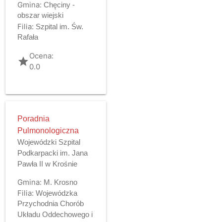
Gmina:
Chęciny -
obszar wiejski
Filia:
Szpital im. Św.
Rafała
Ocena:
grade
0.0
Poradnia
Pulmonologiczna
Wojewódzki Szpital
Podkarpacki im. Jana
Pawła II w Krośnie
Gmina:
M. Krosno
Filia:
Wojewódzka
Przychodnia Chorób
Układu Oddechowego i