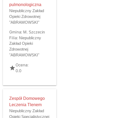
pulmonologiczna
Niepubliczny Zakład
Opieki Zdrowotnej
"ABRAMOWSKI"
Gmina:
M. Szczecin
Filia:
Niepubliczny
Zakład Opieki
Zdrowotnej
"ABRAMOWSKI"
Ocena:
grade
0.0
Zespół Domowego
Leczenia Tlenem
Niepubliczny Zakład
Opieki Specjalistycznej