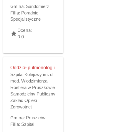
Gmina:
Sandomierz
Filia:
Poradnie
Specjalistyczne
Ocena:
grade
0.0
Oddział pulmonologii
Szpital Kolejowy im. dr
med. Włodzimierza
Roeflera w Pruszkowie
Samodzielny Publiczny
Zakład Opieki
Zdrowotnej
Gmina:
Pruszków
Filia:
Szpital