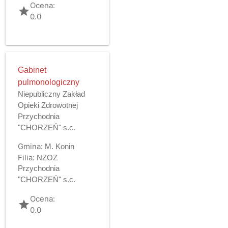
Ocena:
grade
0.0
Gabinet
pulmonologiczny
Niepubliczny Zakład
Opieki Zdrowotnej
Przychodnia
"CHORZEŃ" s.c.
Gmina:
M. Konin
Filia:
NZOZ
Przychodnia
"CHORZEŃ" s.c.
Ocena:
grade
0.0