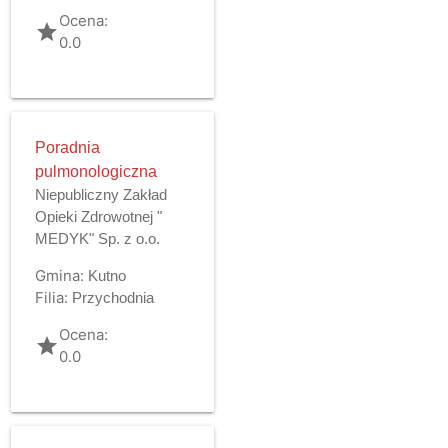
Ocena:
grade
0.0
Poradnia
pulmonologiczna
Niepubliczny Zakład
Opieki Zdrowotnej "
MEDYK" Sp. z o.o.
Gmina:
Kutno
Filia:
Przychodnia
Ocena:
grade
0.0