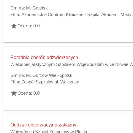
Gmina:
M. Gdańsk
Filia:
Akademickie Centrum Kliniczne - Szpital Akademii Med
grade
Ocena: 0.0
Poradnia chorób odzwierzęcych
Wielospecjalistycznym Szpitalem Wojewódzkim w Gorzowie Wlk
Gmina:
M. Gorzów Wielkopolski
Filia:
Zespół Szpitalny ul. Walczaka
grade
Ocena: 0.0
Oddział obserwacyjno-zakaźny
Wojewódzki Szpital Zespolony w Płocku