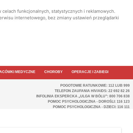
 celach funkcjonalnych, statystycznych i reklamowych.
serwisu internetowego, bez zmiany ustawień przeglądarki
ACÓWKI MEDYCZNE
CHOROBY
OPERACJE I ZABIEGI
POGOTOWIE RATUNKOWE: 112 LUB 999
TELEFON ZAUFANIA HIV/AIDS: 22 692 82 26
INFOLINIA EKSPERCKA „ULGA W BÓLU”: 800 706 838
POMOC PSYCHOLOGICZNA - DOROŚLI: 116 123
POMOC PSYCHOLOGICZNA - DZIECI: 116 111