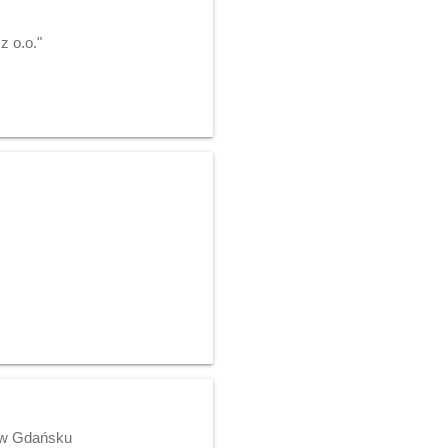
z o.o."
j w Gdańsku