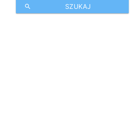
SZUKAJ
search