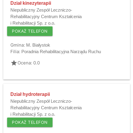
Dział kinezyterapii
Niepubliczny Zespół Leczniczo-
Rehabilitacyjny Centrum Kształcenia
i Rehabilitacji Sp. z o.o.
POKAŻ TELEFON
Gmina:
M. Białystok
Filia:
Poradnia Rehabilitacyjna Narządu Ruchu
grade
Ocena: 0.0
Dział hydroterapii
Niepubliczny Zespół Leczniczo-
Rehabilitacyjny Centrum Kształcenia
i Rehabilitacji Sp. z o.o.
POKAŻ TELEFON