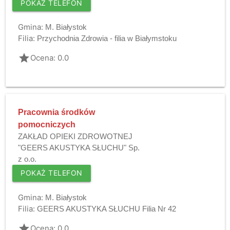
POKAŻ TELEFON
Gmina:
M. Białystok
Filia:
Przychodnia Zdrowia - filia w Białymstoku
grade
Ocena: 0.0
Pracownia środków
pomocniczych
ZAKŁAD OPIEKI ZDROWOTNEJ
"GEERS AKUSTYKA SŁUCHU" Sp.
z o.o.
POKAŻ TELEFON
Gmina:
M. Białystok
Filia:
GEERS AKUSTYKA SŁUCHU Filia Nr 42
grade
Ocena: 0.0