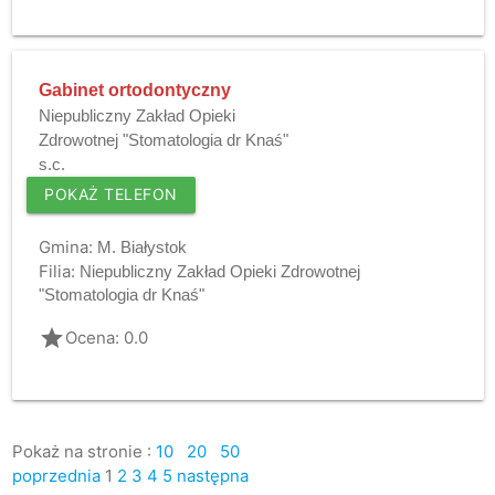
Gabinet ortodontyczny
Niepubliczny Zakład Opieki
Zdrowotnej "Stomatologia dr Knaś"
s.c.
POKAŻ TELEFON
Gmina:
M. Białystok
Filia:
Niepubliczny Zakład Opieki Zdrowotnej
"Stomatologia dr Knaś"
grade
Ocena: 0.0
Pokaż na stronie :
10
20
50
poprzednia
1
2
3
4
5
następna