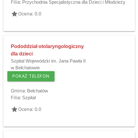
Filia:
Przychodnia Specjalistyczna dla Dzieci i Młodzieży
grade
Ocena: 0.0
Pododdział otolaryngologiczny
dla dzieci
Szpital Wojewódzki im. Jana Pawła II
w Bełchatowie
POKAŻ TELEFON
Gmina:
Bełchatów
Filia:
Szpital
grade
Ocena: 0.0