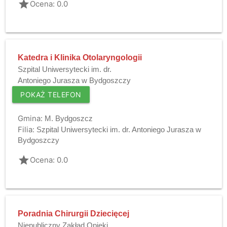
grade
Ocena: 0.0
Katedra i Klinika Otolaryngologii
Szpital Uniwersytecki im. dr.
Antoniego Jurasza w Bydgoszczy
POKAŻ TELEFON
Gmina:
M. Bydgoszcz
Filia:
Szpital Uniwersytecki im. dr. Antoniego Jurasza w
Bydgoszczy
grade
Ocena: 0.0
Poradnia Chirurgii Dziecięcej
Niepubliczny Zakład Opieki