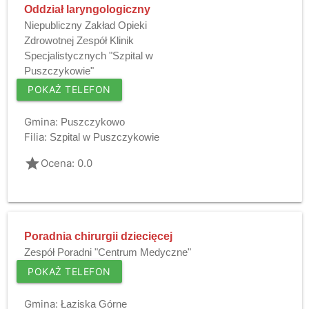
Oddział laryngologiczny
Niepubliczny Zakład Opieki
Zdrowotnej Zespół Klinik
Specjalistycznych "Szpital w
Puszczykowie"
POKAŻ TELEFON
Gmina:
Puszczykowo
Filia:
Szpital w Puszczykowie
grade
Ocena: 0.0
Poradnia chirurgii dziecięcej
Zespół Poradni "Centrum Medyczne"
POKAŻ TELEFON
Gmina:
Łaziska Górne