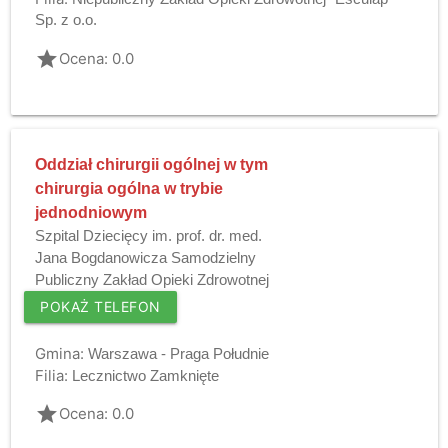
Sp. z o.o.
grade
Ocena: 0.0
Oddział chirurgii ogólnej w tym
chirurgia ogólna w trybie
jednodniowym
Szpital Dziecięcy im. prof. dr. med.
Jana Bogdanowicza Samodzielny
Publiczny Zakład Opieki Zdrowotnej
POKAŻ TELEFON
Gmina:
Warszawa - Praga Południe
Filia:
Lecznictwo Zamknięte
grade
Ocena: 0.0