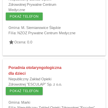
Zdrowotnej Prywatne Centrum
Medyczne
POKAŻ TELEFON
Gmina:
M. Siemianowice Śląskie
Filia:
NZOZ Prywatne Centrum Medyczne
grade
Ocena: 0.0
Poradnia otolaryngologiczna
dla dzieci
Niepubliczny Zakład Opieki
Zdrowotnej "ESCULAP" Sp. z o.o.
POKAŻ TELEFON
Gmina:
Marki
Filia:
Niepubliczny Zakład Opieki Zdrowotnej "Esculap"