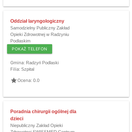
Oddział laryngologiczny
Samodzielny Publiczny Zakład
Opieki Zdrowotnej w Radzyniu
Podlaskim
POKAŻ TELEFON
Gmina:
Radzyń Podlaski
Filia:
Szpital
grade
Ocena: 0.0
Poradnia chirurgii ogólnej dla
dzieci
Niepubliczny Zakład Opieki
Zdrowotnej SWISSMED Centrum