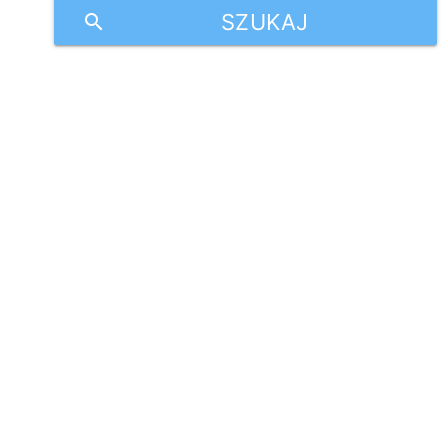
SZUKAJ
search