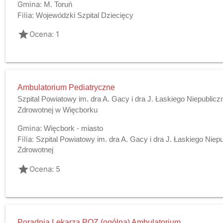
Gmina:
M. Toruń
Filia:
Wojewódzki Szpital Dziecięcy
grade
Ocena: 1
Ambulatorium Pediatryczne
Szpital Powiatowy im. dra A. Gacy i dra J. Łaskiego Niepublic
Zdrowotnej w Więcborku
Gmina:
Więcbork - miasto
Filia:
Szpital Powiatowy im. dra A. Gacy i dra J. Łaskiego Niep
Zdrowotnej
grade
Ocena: 5
Poradnia Lekarza POZ (ogólna) Ambulatorium