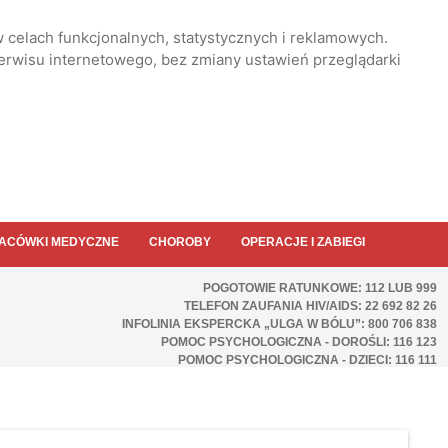
 celach funkcjonalnych, statystycznych i reklamowych.
serwisu internetowego, bez zmiany ustawień przeglądarki
ACÓWKI MEDYCZNE
CHOROBY
OPERACJE I ZABIEGI
POGOTOWIE RATUNKOWE: 112 LUB 999
TELEFON ZAUFANIA HIV/AIDS: 22 692 82 26
INFOLINIA EKSPERCKA „ULGA W BÓLU”: 800 706 838
POMOC PSYCHOLOGICZNA - DOROŚLI: 116 123
POMOC PSYCHOLOGICZNA - DZIECI: 116 111