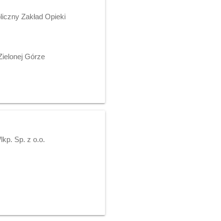
iczny Zakład Opieki
ielonej Górze
p. Sp. z o.o.