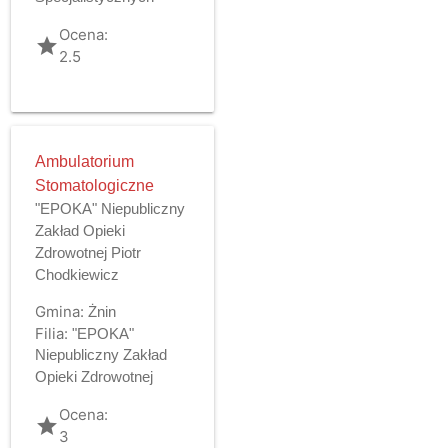
Ocena:
grade
2.5
Ambulatorium
Stomatologiczne
"EPOKA" Niepubliczny
Zakład Opieki
Zdrowotnej Piotr
Chodkiewicz
Gmina:
Żnin
Filia:
"EPOKA"
Niepubliczny Zakład
Opieki Zdrowotnej
Ocena:
grade
3