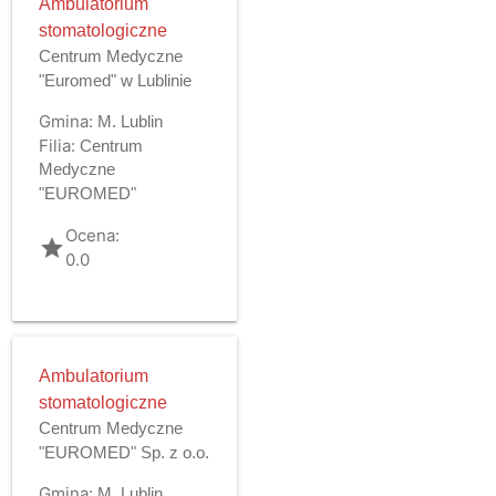
Ambulatorium
stomatologiczne
Centrum Medyczne
"Euromed" w Lublinie
Gmina:
M. Lublin
Filia:
Centrum
Medyczne
"EUROMED"
Ocena:
grade
0.0
Ambulatorium
stomatologiczne
Centrum Medyczne
"EUROMED" Sp. z o.o.
Gmina:
M. Lublin