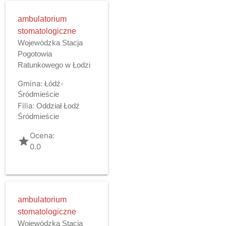
ambulatorium
stomatologiczne
Wojewódzka Stacja
Pogotowia
Ratunkowego w Łodzi
Gmina:
Łódź-
Śródmieście
Filia:
Oddział Łodź
Śródmieście
Ocena:
grade
0.0
ambulatorium
stomatologiczne
Wojewódzka Stacja