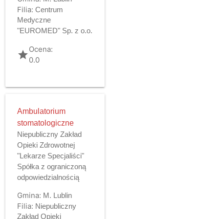
Filia:
Centrum
Medyczne
"EUROMED" Sp. z o.o.
Ocena:
grade
0.0
Ambulatorium
stomatologiczne
Niepubliczny Zakład
Opieki Zdrowotnej
"Lekarze Specjaliści"
Spółka z ograniczoną
odpowiedzialnością
Gmina:
M. Lublin
Filia:
Niepubliczny
Zakład Opieki