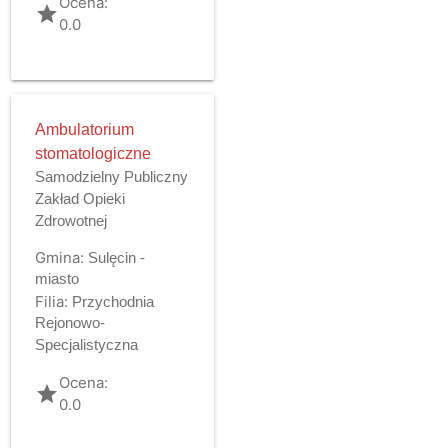
Ocena:
grade
0.0
Ambulatorium
stomatologiczne
Samodzielny Publiczny
Zakład Opieki
Zdrowotnej
Gmina:
Sulęcin -
miasto
Filia:
Przychodnia
Rejonowo-
Specjalistyczna
Ocena:
grade
0.0