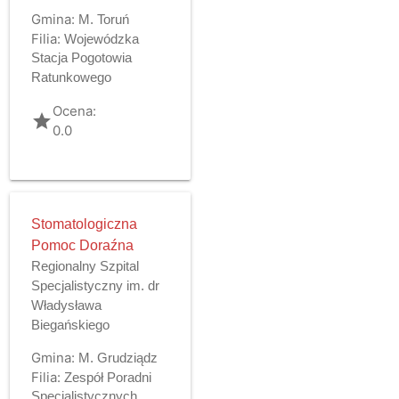
Gmina:
M. Toruń
Filia:
Wojewódzka
Stacja Pogotowia
Ratunkowego
Ocena:
grade
0.0
Stomatologiczna
Pomoc Doraźna
Regionalny Szpital
Specjalistyczny im. dr
Władysława
Biegańskiego
Gmina:
M. Grudziądz
Filia:
Zespół Poradni
Specjalistycznych