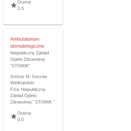
Ocena:
grade
3.5
Ambulatorium
stomatologiczne
Niepubliczny Zakład
Opieki Zdrowotnej
"STOMIK"
Gmina:
M. Gorzów
Wielkopolski
Filia:
Niepubliczny
Zakład Opieki
Zdrowotnej " STOMIK "
Ocena:
grade
0.0