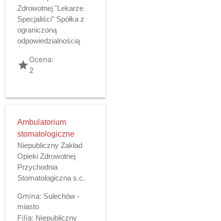
Zdrowotnej "Lekarze
Specjaliści" Spółka z
ograniczoną
odpowiedzialnością
Ocena:
grade
2
Ambulatorium
stomatologiczne
Niepubliczny Zakład
Opieki Zdrowotnej
Przychodnia
Stomatologiczna s.c.
Gmina:
Sulechów -
miasto
Filia:
Niepubliczny