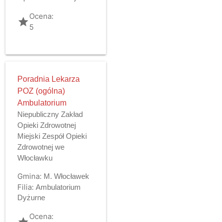
Ocena:
grade
5
Poradnia Lekarza
POZ (ogólna)
Ambulatorium
Niepubliczny Zakład
Opieki Zdrowotnej
Miejski Zespół Opieki
Zdrowotnej we
Włocławku
Gmina:
M. Włocławek
Filia:
Ambulatorium
Dyżurne
Ocena:
grade