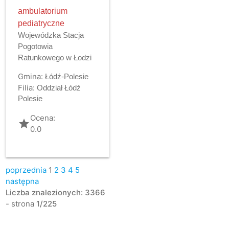
ambulatorium
pediatryczne
Wojewódzka Stacja
Pogotowia
Ratunkowego w Łodzi
Gmina:
Łódź-Polesie
Filia:
Oddział Łódź
Polesie
Ocena:
grade
0.0
poprzednia
1
2
3
4
5
następna
Liczba znalezionych: 3366
- strona
1/225