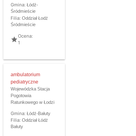
Gmina:
Łódź-
Śródmieście
Filia:
Oddział Łodź
Śródmieście
Ocena:
grade
1
ambulatorium
pediatryczne
Wojewódzka Stacja
Pogotowia
Ratunkowego w Łodzi
Gmina:
Łódź-Bałuty
Filia:
Oddział Łódź
Bałuty