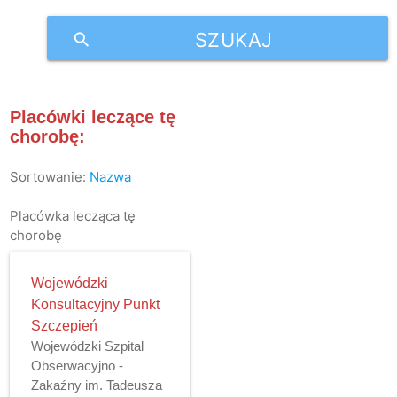
SZUKAJ
search
Placówki leczące tę
chorobę:
Sortowanie:
Nazwa
Placówka lecząca tę
chorobę
Wojewódzki
Konsultacyjny Punkt
Szczepień
Wojewódzki Szpital
Obserwacyjno -
Zakaźny im. Tadeusza