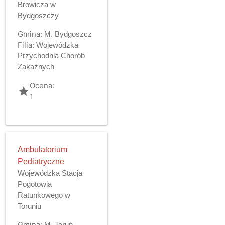
Browicza w
Bydgoszczy
Gmina:
M. Bydgoszcz
Filia:
Wojewódzka
Przychodnia Chorób
Zakaźnych
Ocena:
grade
1
Ambulatorium
Pediatryczne
Wojewódzka Stacja
Pogotowia
Ratunkowego w
Toruniu
Gmina:
M. Toruń