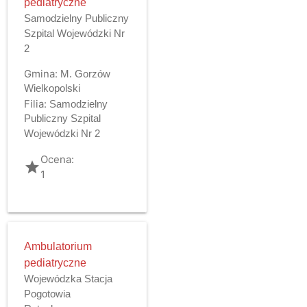
pediatryczne
Samodzielny Publiczny
Szpital Wojewódzki Nr
2
Gmina:
M. Gorzów
Wielkopolski
Filia:
Samodzielny
Publiczny Szpital
Wojewódzki Nr 2
Ocena:
grade
1
Ambulatorium
pediatryczne
Wojewódzka Stacja
Pogotowia