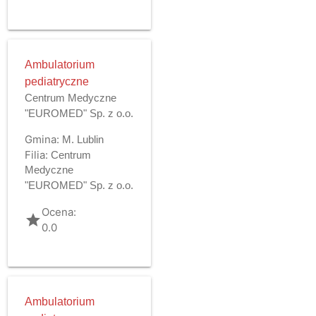
Ambulatorium
pediatryczne
Centrum Medyczne
"EUROMED" Sp. z o.o.
Gmina:
M. Lublin
Filia:
Centrum
Medyczne
"EUROMED" Sp. z o.o.
Ocena:
grade
0.0
Ambulatorium