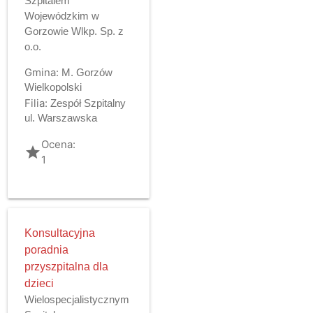
Szpitalem
Wojewódzkim w
Gorzowie Wlkp. Sp. z
o.o.
Gmina:
M. Gorzów
Wielkopolski
Filia:
Zespół Szpitalny
ul. Warszawska
Ocena:
grade
1
Konsultacyjna
poradnia
przyszpitalna dla
dzieci
Wielospecjalistycznym