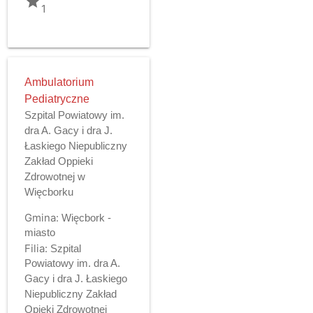
grade
1
Ambulatorium
Pediatryczne
Szpital Powiatowy im.
dra A. Gacy i dra J.
Łaskiego Niepubliczny
Zakład Oppieki
Zdrowotnej w
Więcborku
Gmina:
Więcbork -
miasto
Filia:
Szpital
Powiatowy im. dra A.
Gacy i dra J. Łaskiego
Niepubliczny Zakład
Opieki Zdrowotnej