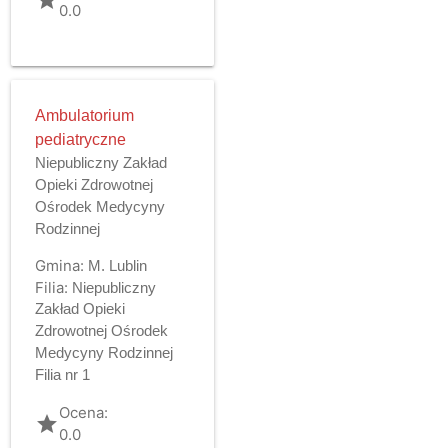
0.0
Ambulatorium
pediatryczne
Niepubliczny Zakład
Opieki Zdrowotnej
Ośrodek Medycyny
Rodzinnej
Gmina:
M. Lublin
Filia:
Niepubliczny
Zakład Opieki
Zdrowotnej Ośrodek
Medycyny Rodzinnej
Filia nr 1
Ocena:
grade
0.0