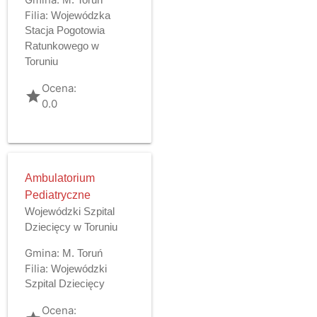
Filia:
Wojewódzka
Stacja Pogotowia
Ratunkowego w
Toruniu
Ocena:
grade
0.0
Ambulatorium
Pediatryczne
Wojewódzki Szpital
Dziecięcy w Toruniu
Gmina:
M. Toruń
Filia:
Wojewódzki
Szpital Dziecięcy
Ocena: