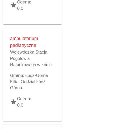
Ocena:
grade
0.0
ambulatorium
pediatryczne
Wojewódzka Stacja
Pogotowia
Ratunkowego w Łodzi
Gmina:
Łódź-Górna
Filia:
Oddział Łódź
Górna
Ocena:
grade
0.0