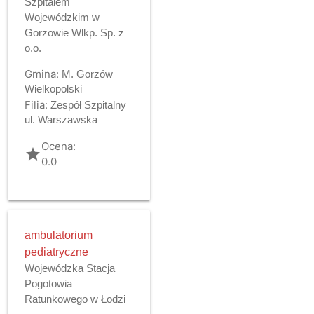
Szpitalem
Wojewódzkim w
Gorzowie Wlkp. Sp. z
o.o.
Gmina:
M. Gorzów
Wielkopolski
Filia:
Zespół Szpitalny
ul. Warszawska
Ocena:
grade
0.0
ambulatorium
pediatryczne
Wojewódzka Stacja
Pogotowia
Ratunkowego w Łodzi