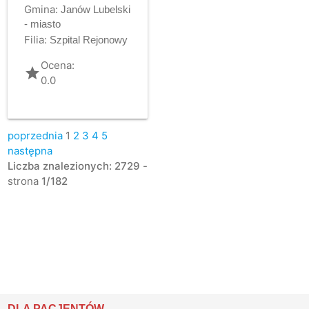
Gmina:
Janów Lubelski
- miasto
Filia:
Szpital Rejonowy
Ocena:
grade
0.0
poprzednia
1
2
3
4
5
następna
Liczba znalezionych: 2729
-
strona
1/182
DLA PACJENTÓW