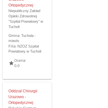
Ortopedycznej
Niepubliczny Zakład
Opieki Zdrowotnej
"Szpital Powiatowy" w
Tucholi
Gmina:
Tuchola -
miasto
Filia:
NZOZ Szpital
Powiatowy w Tucholi
Ocena:
grade
0.0
Oddział Chirurgii
Urazowo -
Ortopedycznej