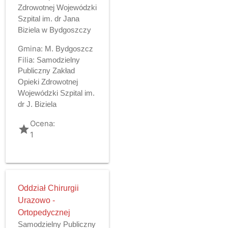
Zdrowotnej Wojewódzki
Szpital im. dr Jana
Biziela w Bydgoszczy
Gmina:
M. Bydgoszcz
Filia:
Samodzielny
Publiczny Zakład
Opieki Zdrowotnej
Wojewódzki Szpital im.
dr J. Biziela
Ocena:
grade
1
Oddział Chirurgii
Urazowo -
Ortopedycznej
Samodzielny Publiczny