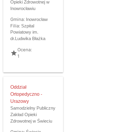
Opieki Zdrowotnej w
Inowrocławiu
Gmina:
Inowrocław
Filia:
Szpital
Powiatowy im.
dr.Ludwika Błażka
Ocena:
grade
1
Oddział
Ortopedyczno -
Urazowy
Samodzielny Publiczny
Zakład Opieki
Zdrowotnej w Świeciu
Gmina:
Świecie -