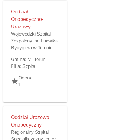
Oddział
Ortopedyczno-
Urazowy
Wojewódzki Szpital
Zespolony im. Ludwika
Rydygiera w Toruniu
Gmina:
M. Toruń
Filia:
Szpital
Ocena:
grade
1
Oddział Urazowo -
Ortopedyczny
Regionalny Szpital
Specjalistyczny im. dr