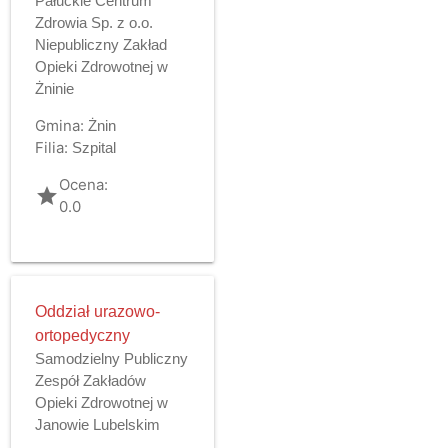
Pałuckie Centrum
Zdrowia Sp. z o.o.
Niepubliczny Zakład
Opieki Zdrowotnej w
Żninie
Gmina:
Żnin
Filia:
Szpital
Ocena:
grade
0.0
Oddział urazowo-
ortopedyczny
Samodzielny Publiczny
Zespół Zakładów
Opieki Zdrowotnej w
Janowie Lubelskim