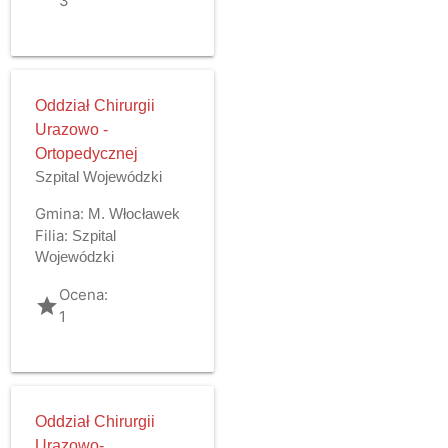
3
Oddział Chirurgii
Urazowo -
Ortopedycznej
Szpital Wojewódzki
Gmina:
M. Włocławek
Filia:
Szpital
Wojewódzki
Ocena:
grade
1
Oddział Chirurgii
Urazowo-