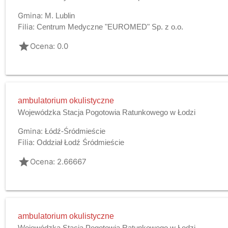
Gmina:
M. Lublin
Filia:
Centrum Medyczne "EUROMED" Sp. z o.o.
grade
Ocena: 0.0
ambulatorium okulistyczne
Wojewódzka Stacja Pogotowia Ratunkowego w Łodzi
Gmina:
Łódź-Śródmieście
Filia:
Oddział Łodź Śródmieście
grade
Ocena: 2.66667
ambulatorium okulistyczne
Wojewódzka Stacja Pogotowia Ratunkowego w Łodzi