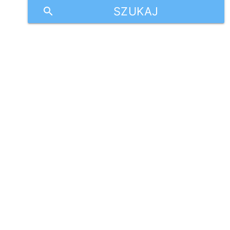
SZUKAJ
search