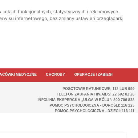
 celach funkcjonalnych, statystycznych i reklamowych.
serwisu internetowego, bez zmiany ustawień przeglądarki
ACÓWKI MEDYCZNE
CHOROBY
OPERACJE I ZABIEGI
POGOTOWIE RATUNKOWE: 112 LUB 999
TELEFON ZAUFANIA HIV/AIDS: 22 692 82 26
INFOLINIA EKSPERCKA „ULGA W BÓLU”: 800 706 838
POMOC PSYCHOLOGICZNA - DOROŚLI: 116 123
POMOC PSYCHOLOGICZNA - DZIECI: 116 111