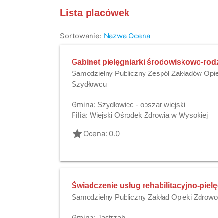
Lista placówek
Sortowanie:
Nazwa
Ocena
Gabinet pielęgniarki środowiskowo-rod
Samodzielny Publiczny Zespół Zakładów Opie
Szydłowcu
Gmina:
Szydłowiec - obszar wiejski
Filia:
Wiejski Ośrodek Zdrowia w Wysokiej
grade
Ocena: 0.0
Świadczenie usług rehabilitacyjno-piel
Samodzielny Publiczny Zakład Opieki Zdrowot
Gmina:
Jastrząb