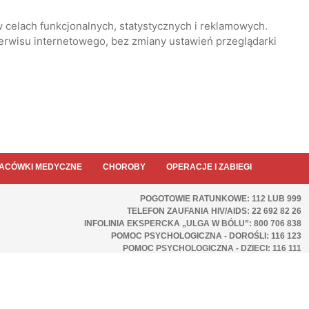
 celach funkcjonalnych, statystycznych i reklamowych.
serwisu internetowego, bez zmiany ustawień przeglądarki
ACÓWKI MEDYCZNE
CHOROBY
OPERACJE I ZABIEGI
POGOTOWIE RATUNKOWE: 112 LUB 999
TELEFON ZAUFANIA HIV/AIDS: 22 692 82 26
INFOLINIA EKSPERCKA „ULGA W BÓLU”: 800 706 838
POMOC PSYCHOLOGICZNA - DOROŚLI: 116 123
POMOC PSYCHOLOGICZNA - DZIECI: 116 111