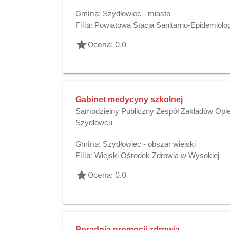
Gmina:
Szydłowiec - miasto
Filia:
Powiatowa Stacja Sanitarno-Epidemiol
grade
Ocena: 0.0
Gabinet medycyny szkolnej
Samodzielny Publiczny Zespół Zakładów Opie
Szydłowcu
Gmina:
Szydłowiec - obszar wiejski
Filia:
Wiejski Ośrodek Zdrowia w Wysokiej
grade
Ocena: 0.0
Poradnia promocji zdrowia