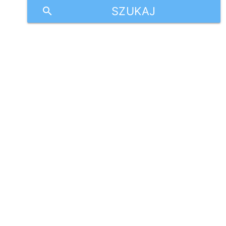
SZUKAJ
search