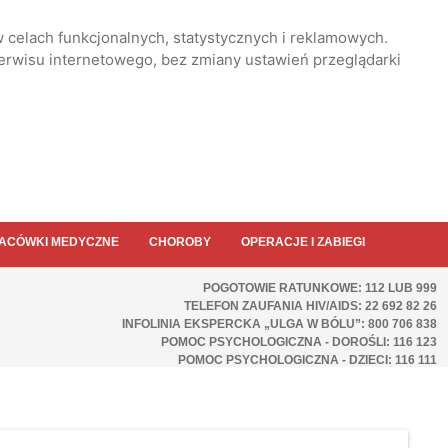
 celach funkcjonalnych, statystycznych i reklamowych.
serwisu internetowego, bez zmiany ustawień przeglądarki
ACÓWKI MEDYCZNE
CHOROBY
OPERACJE I ZABIEGI
POGOTOWIE RATUNKOWE: 112 LUB 999
TELEFON ZAUFANIA HIV/AIDS: 22 692 82 26
INFOLINIA EKSPERCKA „ULGA W BÓLU”: 800 706 838
POMOC PSYCHOLOGICZNA - DOROŚLI: 116 123
POMOC PSYCHOLOGICZNA - DZIECI: 116 111