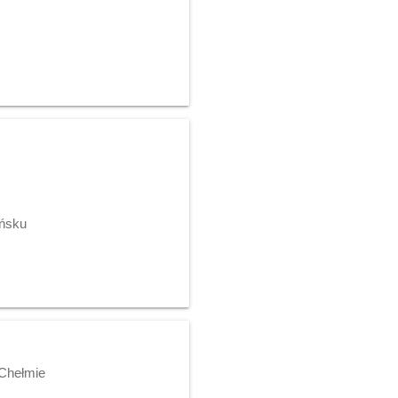
ańsku
 Chełmie