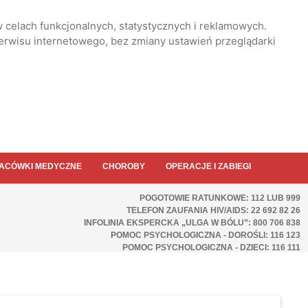
 celach funkcjonalnych, statystycznych i reklamowych.
serwisu internetowego, bez zmiany ustawień przeglądarki
ACÓWKI MEDYCZNE
CHOROBY
OPERACJE I ZABIEGI
POGOTOWIE RATUNKOWE: 112 LUB 999
TELEFON ZAUFANIA HIV/AIDS: 22 692 82 26
INFOLINIA EKSPERCKA „ULGA W BÓLU”: 800 706 838
POMOC PSYCHOLOGICZNA - DOROŚLI: 116 123
POMOC PSYCHOLOGICZNA - DZIECI: 116 111