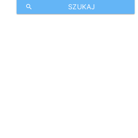
SZUKAJ
search