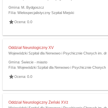
Gmina:
M. Bydgoszcz
Filia:
Wielospecjalistyczny Szpital Miejski
grade
Ocena: 0.0
Oddział Neurologiczny XV
Wojewódzki Szpital dla Nerwowo i Psychicznie Chorych im. dr
Gmina:
Świecie - miasto
Filia:
Wojewódzki Szpital dla Nerwowo i Psychicznie Chorych
grade
Ocena: 0.0
Oddział Neurologiczny Żeński XVż
Wojewódzki Szpital dla Nerwowo i Psychicznie Chorych im. dr